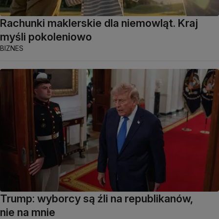
Rachunki maklerskie dla niemowląt. Kraj
myśli pokoleniowo
BIZNES
Trump: wyborcy są źli na republikanów,
nie na mnie