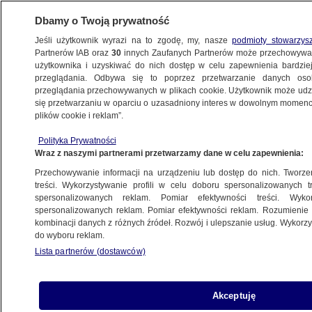
Dbamy o Twoją prywatność
Jeśli użytkownik wyrazi na to zgodę, my, nasze
podmioty stowarzys
Partnerów IAB oraz
30
innych Zaufanych Partnerów może przechowywa
użytkownika i uzyskiwać do nich dostęp w celu zapewnienia bardzi
przeglądania. Odbywa się to poprzez przetwarzanie danych os
przeglądania przechowywanych w plikach cookie. Użytkownik może udzie
ŚWIAT
się przetwarzaniu w oparciu o uzasadniony interes w dowolnym momencie
plików cookie i reklam”.
Król Jordanii w Watykanie. Rozmawiał
Polityka Prywatności
z papieżem o Jerozolimie
Wraz z naszymi partnerami przetwarzamy dane w celu zapewnienia:
Przechowywanie informacji na urządzeniu lub dostęp do nich. Tworzeni
19.12.2017, 17:05
treści. Wykorzystywanie profili w celu doboru spersonalizowanych tr
spersonalizowanych reklam. Pomiar efektywności treści. Wyko
spersonalizowanych reklam. Pomiar efektywności reklam. Rozumienie o
Udostępnij
kombinacji danych z różnych źródeł. Rozwój i ulepszanie usług. Wykor
do wyboru reklam.
Lista partnerów (dostawców)
Akceptuję