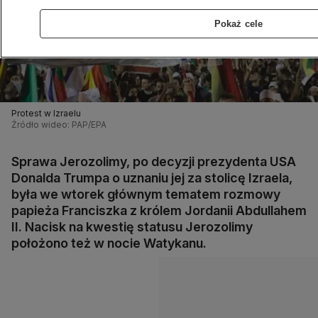
Pokaż cele
Protest w Izraelu
Źródło wideo: PAP/EPA
Sprawa Jerozolimy, po decyzji prezydenta USA
Donalda Trumpa o uznaniu jej za stolicę Izraela,
była we wtorek głównym tematem rozmowy
papieża Franciszka z królem Jordanii Abdullahem
II. Nacisk na kwestię statusu Jerozolimy
położono też w nocie Watykanu.