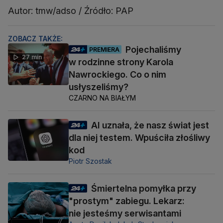
Autor: tmw/adso / Źródło: PAP
ZOBACZ TAKŻE:
Pojechaliśmy
PREMIERA
27 min
w rodzinne strony Karola
Nawrockiego. Co o nim
usłyszeliśmy?
CZARNO NA BIAŁYM
AI uznała, że nasz świat jest
dla niej testem. Wpuściła złośliwy
kod
Piotr Szostak
Śmiertelna pomyłka przy
"prostym" zabiegu. Lekarz:
nie jesteśmy serwisantami