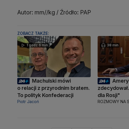
Autor: mm//kg / Źródło: PAP
ZOBACZ TAKŻE:
1 godz 6 min
38 min
Machulski mówi
Amery
o relacji z przyrodnim bratem.
zdecydował.
To polityk Konfederacji
dla Rosji"
Piotr Jacoń
ROZMOWY NA S