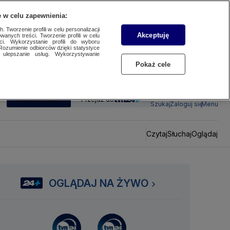
 w celu zapewnienia:
 Tworzenie profili w celu personalizacji
Akceptuję
wanych treści. Tworzenie profili w celu
ci. Wykorzystanie profili do wyboru
Rozumienie odbiorców dzięki statystyce
ulepszanie usług. Wykorzystywanie
Pokaż cele
SUBSKRYBUJ
Przejdź do
Szukaj
Zaloguj się
Menu
Czytaj
Słuchaj
Oglądaj
OGLĄDAJ NA ŻYWO