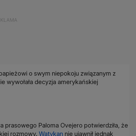
papieżowi o swym niepokoju związanym z
kie wywołała decyzja amerykańskiej
ra prasowego Paloma Ovejero potwierdziła, że
akiej rozmowy.
Watykan
nie ujawnił jednak