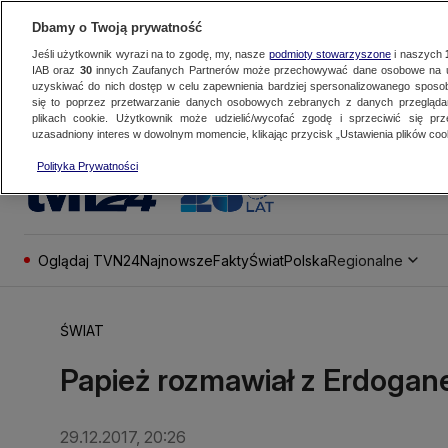
Dbamy o Twoją prywatność
Jeśli użytkownik wyrazi na to zgodę, my, nasze
podmioty stowarzyszone
i naszych
IAB oraz
30
innych Zaufanych Partnerów może przechowywać dane osobowe na ur
uzyskiwać do nich dostęp w celu zapewnienia bardziej spersonalizowanego sposo
się to poprzez przetwarzanie danych osobowych zebranych z danych przegląd
plikach cookie. Użytkownik może udzielić/wycofać zgodę i sprzeciwić się pr
uzasadniony interes w dowolnym momencie, klikając przycisk „Ustawienia plików cook
Polityka Prywatności
Oglądaj TVN24
Najnowsze
Fakty
Świat
Polska
Regionalne
ŚWIAT
Papież rozmawiał z Erdogan
29.12.2017, 20:26