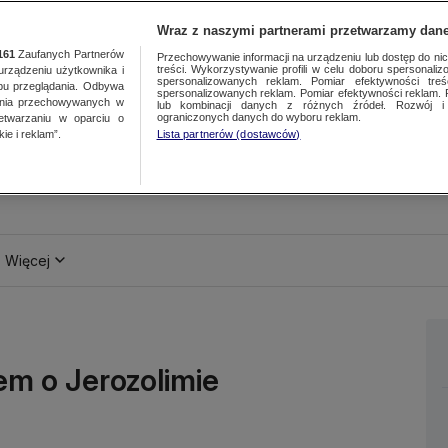
Wraz z naszymi partnerami przetwarzamy dane
161
Zaufanych Partnerów
Przechowywanie informacji na urządzeniu lub dostęp do nich.
treści. Wykorzystywanie profili w celu doboru spersonalizo
ządzeniu użytkownika i
spersonalizowanych reklam. Pomiar efektywności treś
bu przeglądania. Odbywa
spersonalizowanych reklam. Pomiar efektywności reklam. 
ania przechowywanych w
lub kombinacji danych z różnych źródeł. Rozwój i 
ograniczonych danych do wyboru reklam.
zetwarzaniu w oparciu o
ie i reklam”.
Lista partnerów (dostawców)
Więcej
em o Jerozolimie