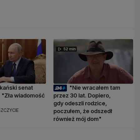
52 min
kański senat
"Nie wracałem tam
 "Zła wiadomość
przez 30 lat. Dopiero,
gdy odeszli rodzice,
ZCZYCIE
poczułem, że odszedł
również mój dom"