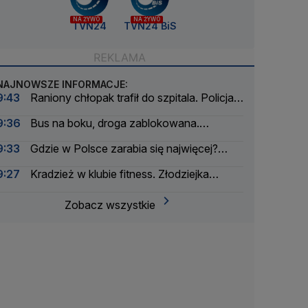
NA ŻYWO
NA ŻYWO
TVN24
TVN24 BiS
NAJNOWSZE INFORMACJE:
9:43
Raniony chłopak trafił do szpitala. Policja
zatrzymała dwóch 16-latków
9:36
Bus na boku, droga zablokowana.
Lądowały dwa śmigłowce LPR
9:33
Gdzie w Polsce zarabia się najwięcej?
Mała gmina zaskakuje
9:27
Kradzież w klubie fitness. Złodziejka
"zdobycze" próbowała wysłać za granicę
Zobacz wszystkie