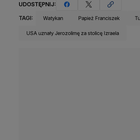
UDOSTĘPNIJ:
TAGI:
Watykan
Papież Franciszek
Tu
USA uznały Jerozolimę za stolicę Izraela