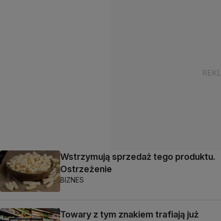
Wstrzymują sprzedaż tego produktu.
Ostrzeżenie
BIZNES
Towary z tym znakiem trafiają już