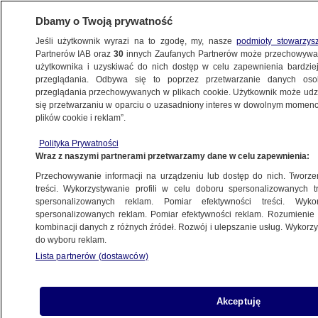
Dbamy o Twoją prywatność
Jeśli użytkownik wyrazi na to zgodę, my, nasze
podmioty stowarzys
Partnerów IAB oraz
30
innych Zaufanych Partnerów może przechowywa
użytkownika i uzyskiwać do nich dostęp w celu zapewnienia bardzi
przeglądania. Odbywa się to poprzez przetwarzanie danych os
przeglądania przechowywanych w plikach cookie. Użytkownik może udzie
HANDEL
się przetwarzaniu w oparciu o uzasadniony interes w dowolnym momencie
plików cookie i reklam”.
Eksport tego produktu jest wart setki
milionów. Polska liderem
Polityka Prywatności
Wraz z naszymi partnerami przetwarzamy dane w celu zapewnienia:
BIZNES
Przechowywanie informacji na urządzeniu lub dostęp do nich. Tworzeni
treści. Wykorzystywanie profili w celu doboru spersonalizowanych tr
spersonalizowanych reklam. Pomiar efektywności treści. Wyko
"Dziewczyny, nie dajcie się
spersonalizowanych reklam. Pomiar efektywności reklam. Rozumienie o
nabrać". Rośnie zainteresowanie
kombinacji danych z różnych źródeł. Rozwój i ulepszanie usług. Wykor
do wyboru reklam.
materiałami premium
Lista partnerów (dostawców)
Natalia Szostak
"Kasy samoobsługowe stały się
Akceptuję
koniecznością", choć "generują