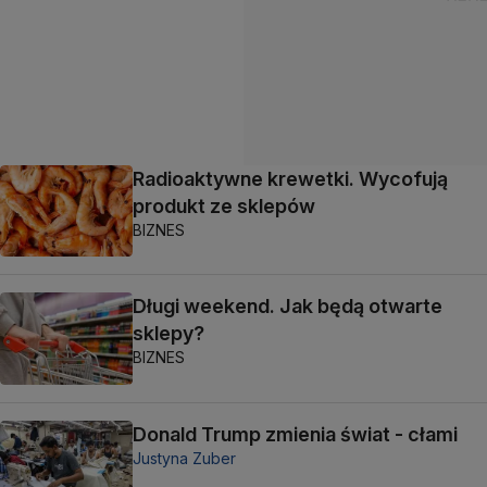
Radioaktywne krewetki. Wycofują
produkt ze sklepów
BIZNES
Długi weekend. Jak będą otwarte
sklepy?
BIZNES
Donald Trump zmienia świat - cłami
Justyna Zuber