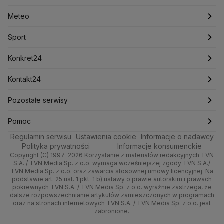
Lasy Państwowe
Lech Wałęsa
Lewica
Meteo
Artykuły
Fakty o Świecie
Łódź
Najnowsze
Meteo
Lotnisko Chopina
Lotto
Maciej Wąsik
Marcin Przydacz
Marcin Kierwiński
Marian Banaś
Sport
Newslettery
Ludzie Faktów
Katowice
Notowania
Pogoda godzinowa
Sport
Mariusz Błaszczak
Mariusz Kamiński
Mark Zuckerberg
Mateusz Morawiecki
Zdrowie
Kraków
Pieniądze
Pogoda długoterminowa
Piłka Nożna
Konkret24
Michał Kamiński
Technologia
Poznań
Nieruchomości
Pogoda na jutro
Ministerstwo Aktywów Państwowych
Tenis
Najnowsze
Kontakt24
Ministerstwo Edukacji i Nauki
Kultura i styl
Trójmiasto
Rynki
Pogoda na weekend
Kolarstwo
Polska
Najnowsze
Pozostałe serwisy
Ministerstwo Infrastruktury
Ministerstwo Kultury
Ministerstwo Obrony Narodowej
Ciekawostki
Wrocław
Dla firm
Najnowsze
Skoki Narciarskie
Świat
Gorące Tematy
TVN
Pomoc
Ministerstwo Rolnictwa
Regulamin serwisu
Quizy
Ustawienia cookie
Informacje o nadawcy
Ministerstwo Rozwoju i Technologii
Kielce
Handel
Polska
Sporty zimowe
Polityka
Wyślij zgłoszenie
Dzień Dobry TVN
Centrum pomocy
Polityka prywatności
Informacje konsumenckie
Ministerstwo Sportu i Turystyki
Copyright (C) 1997-2026 Korzystanie z materiałów redakcyjnych TVN
Tematy
Kujawsko-pomorskie
Ze świata
Prognoza
Lekkoatletyka
Zdrowie
Uwaga TVN
Ministerstwo Cyfryzacji
Test zgodności
S.A. / TVN Media Sp. z o.o. wymaga wcześniejszej zgody TVN S.A./
TVN Media Sp. z o.o. oraz zawarcia stosownej umowy licencyjnej. Na
Ministerstwo Edukacji Narodowej
Lublin
podstawie art. 25 ust. 1 pkt. 1 b) ustawy o prawie autorskim i prawach
Tech
Świat
Siatkówka
Tech
HGTV
Oglądaj na TV
Ministerstwo Finansów
pokrewnych TVN S.A. / TVN Media Sp. z o.o. wyraźnie zastrzega, że
dalsze rozpowszechnianie artykułów zamieszczonych w programach
Ministerstwo Klimatu i Środowiska
Lubuskie
Moto
Nauka
F1
Nauka
TVN Turbo
Zrealizuj voucher
oraz na stronach internetowych TVN S.A. / TVN Media Sp. z o.o. jest
Ministerstwo Nauki i Szkolnictwa Wyższego
zabronione.
Olsztyn
Dla seniora
Ciekawostki
Ministerstwo Sprawiedliwości
Rozrywka
TVN Style