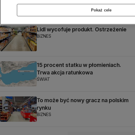
wyższe straty"
Pokaż cele
BIZNES
Lidl wycofuje produkt. Ostrzeżenie
BIZNES
15 procent statku w płomieniach.
Trwa akcja ratunkowa
ŚWIAT
To może być nowy gracz na polskim
rynku
BIZNES