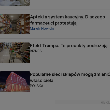
Apteki a system kaucyjny. Dlaczego
farmaceuci protestują
Marek Nowicki
Efekt Trumpa. Te produkty podrożeją
BIZNES
Popularne sieci sklepów mogą zmienić
właściciela
POLSKA