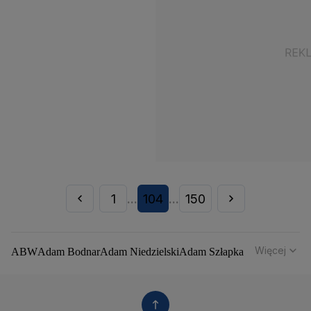
1
104
150
...
...
Więcej
ABW
Adam Bodnar
Adam Niedzielski
Adam Szłapka
Administracja Donalda Trumpa
Agencja Bezpieczeństwa Wewnętrznego
Agrounia
Alaksandr Łukaszenka
Aleksander Kwaśniewski