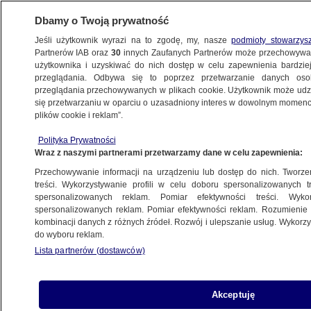
Dbamy o Twoją prywatność
Jeśli użytkownik wyrazi na to zgodę, my, nasze
podmioty stowarzys
Partnerów IAB oraz
30
innych Zaufanych Partnerów może przechowywa
użytkownika i uzyskiwać do nich dostęp w celu zapewnienia bardzi
przeglądania. Odbywa się to poprzez przetwarzanie danych os
przeglądania przechowywanych w plikach cookie. Użytkownik może udzie
GOSPODARKA
się przetwarzaniu w oparciu o uzasadniony interes w dowolnym momencie
plików cookie i reklam”.
Seksrobot z ciepłymi genitaliami
BIZNES
Polityka Prywatności
Wraz z naszymi partnerami przetwarzamy dane w celu zapewnienia:
Przechowywanie informacji na urządzeniu lub dostęp do nich. Tworzeni
treści. Wykorzystywanie profili w celu doboru spersonalizowanych tr
spersonalizowanych reklam. Pomiar efektywności treści. Wyko
Zmiany w akcyzie na auta
spersonalizowanych reklam. Pomiar efektywności reklam. Rozumienie o
BIZNES
kombinacji danych z różnych źródeł. Rozwój i ulepszanie usług. Wykor
do wyboru reklam.
Lista partnerów (dostawców)
Na co pieniądze wydają nastolatki?
Akceptuję
BIZNES