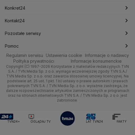
Mark Zuckerberg
Mateusz Morawiecki
Zdrowie
Kraków
Pieniądze
Pogoda długoterminowa
Piłka Nożna
Konkret24
Michał Kamiński
Technologia
Poznań
Nieruchomości
Pogoda na jutro
Ministerstwo Aktywów Państwowych
Tenis
Najnowsze
Kontakt24
Ministerstwo Edukacji i Nauki
Kultura i styl
Trójmiasto
Rynki
Pogoda na weekend
Kolarstwo
Polska
Najnowsze
Pozostałe serwisy
Ministerstwo Infrastruktury
Ministerstwo Kultury
Ministerstwo Obrony Narodowej
Ciekawostki
Wrocław
Dla firm
Najnowsze
Skoki Narciarskie
Świat
Gorące Tematy
TVN
Pomoc
Ministerstwo Rolnictwa
Regulamin serwisu
Quizy
Ustawienia cookie
Informacje o nadawcy
Ministerstwo Rozwoju i Technologii
Kielce
Handel
Polska
Sporty zimowe
Polityka
Wyślij zgłoszenie
Dzień Dobry TVN
Centrum pomocy
Polityka prywatności
Informacje konsumenckie
Ministerstwo Sportu i Turystyki
Copyright (C) 1997-2026 Korzystanie z materiałów redakcyjnych TVN
Tematy
Kujawsko-pomorskie
Ze świata
Prognoza
Lekkoatletyka
Zdrowie
Uwaga TVN
Ministerstwo Cyfryzacji
Test zgodności
S.A. / TVN Media Sp. z o.o. wymaga wcześniejszej zgody TVN S.A./
TVN Media Sp. z o.o. oraz zawarcia stosownej umowy licencyjnej. Na
Ministerstwo Edukacji Narodowej
Lublin
podstawie art. 25 ust. 1 pkt. 1 b) ustawy o prawie autorskim i prawach
Tech
Świat
Siatkówka
Tech
HGTV
Oglądaj na TV
Ministerstwo Finansów
pokrewnych TVN S.A. / TVN Media Sp. z o.o. wyraźnie zastrzega, że
dalsze rozpowszechnianie artykułów zamieszczonych w programach
Ministerstwo Klimatu i Środowiska
Lubuskie
Moto
Nauka
F1
Nauka
TVN Turbo
Zrealizuj voucher
oraz na stronach internetowych TVN S.A. / TVN Media Sp. z o.o. jest
Ministerstwo Nauki i Szkolnictwa Wyższego
zabronione.
Olsztyn
Dla seniora
Ciekawostki
Ministerstwo Sprawiedliwości
Rozrywka
TVN Style
Ministerstwo Rodziny, Pracy i Polityki Społecznej
Opole
Turystyka
Podróże
TVN7
Ministerstwo Spraw Zagranicznych
Moskwa
TVN24+
OGLĄDAJ TV
LAT TVN24
FAKTY
Naczelny Sąd Administracyjny
Rzeszów
Smog
TTV