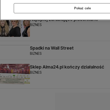
Pokaż cele
Najlepiej zarabiające piosenkarki
BIZNES
Spadki na Wall Street
BIZNES
Sklep Alma24.pl kończy działalność
BIZNES