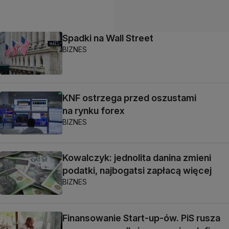
Spadki na Wall Street
BIZNES
KNF ostrzega przed oszustami
na rynku forex
BIZNES
Kowalczyk: jednolita danina zmieni
podatki, najbogatsi zapłacą więcej
BIZNES
Finansowanie Start-up-ów. PiS rusza