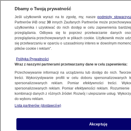
Dbamy o Twoją prywatność
Jeśli użytkownik wyrazi na to zgodę, my, nasze
podmioty stowarzys
Partnerów IAB oraz
30
innych Zaufanych Partnerów może przechowywa
użytkownika i uzyskiwać do nich dostęp w celu zapewnienia bardzi
przeglądania. Odbywa się to poprzez przetwarzanie danych os
przeglądania przechowywanych w plikach cookie. Użytkownik może udzie
GOSPODARKA
się przetwarzaniu w oparciu o uzasadniony interes w dowolnym momencie
plików cookie i reklam”.
Sektor kosmiczny: do gospodarki
wpłynęło ok. 200 mln zł
Polityka Prywatności
Wraz z naszymi partnerami przetwarzamy dane w celu zapewnienia:
BIZNES
Przechowywanie informacji na urządzeniu lub dostęp do nich. Tworzeni
treści. Wykorzystywanie profili w celu doboru spersonalizowanych tr
spersonalizowanych reklam. Pomiar efektywności treści. Wyko
KE chce umożliwić obniżoną stawkę
spersonalizowanych reklam. Pomiar efektywności reklam. Rozumienie o
VAT na e-booki i e-gazety
kombinacji danych z różnych źródeł. Rozwój i ulepszanie usług. Wykor
BIZNES
do wyboru reklam.
Lista partnerów (dostawców)
Atak hakerów na metro w San
Akceptuję
Francisco