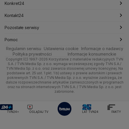
Mark Zuckerberg
Mateusz Morawiecki
Zdrowie
Kraków
Pieniądze
Pogoda długoterminowa
Piłka Nożna
Konkret24
Michał Kamiński
Technologia
Poznań
Nieruchomości
Pogoda na jutro
Ministerstwo Aktywów Państwowych
Tenis
Najnowsze
Kontakt24
Ministerstwo Edukacji i Nauki
Kultura i styl
Trójmiasto
Rynki
Pogoda na weekend
Kolarstwo
Polska
Najnowsze
Pozostałe serwisy
Ministerstwo Infrastruktury
Ministerstwo Kultury
Ministerstwo Obrony Narodowej
Ciekawostki
Wrocław
Dla firm
Najnowsze
Skoki Narciarskie
Świat
Gorące Tematy
TVN
Pomoc
Ministerstwo Rolnictwa
Regulamin serwisu
Quizy
Ustawienia cookie
Informacje o nadawcy
Ministerstwo Rozwoju i Technologii
Kielce
Handel
Polska
Sporty zimowe
Polityka
Wyślij zgłoszenie
Dzień Dobry TVN
Centrum pomocy
Polityka prywatności
Informacje konsumenckie
Ministerstwo Sportu i Turystyki
Copyright (C) 1997-2026 Korzystanie z materiałów redakcyjnych TVN
Tematy
Kujawsko-pomorskie
Ze świata
Prognoza
Lekkoatletyka
Zdrowie
Uwaga TVN
Ministerstwo Cyfryzacji
Test zgodności
S.A. / TVN Media Sp. z o.o. wymaga wcześniejszej zgody TVN S.A./
TVN Media Sp. z o.o. oraz zawarcia stosownej umowy licencyjnej. Na
Ministerstwo Edukacji Narodowej
Lublin
podstawie art. 25 ust. 1 pkt. 1 b) ustawy o prawie autorskim i prawach
Tech
Świat
Siatkówka
Tech
HGTV
Oglądaj na TV
Ministerstwo Finansów
pokrewnych TVN S.A. / TVN Media Sp. z o.o. wyraźnie zastrzega, że
dalsze rozpowszechnianie artykułów zamieszczonych w programach
Ministerstwo Klimatu i Środowiska
Lubuskie
Moto
Nauka
F1
Nauka
TVN Turbo
Zrealizuj voucher
oraz na stronach internetowych TVN S.A. / TVN Media Sp. z o.o. jest
Ministerstwo Nauki i Szkolnictwa Wyższego
zabronione.
Olsztyn
Dla seniora
Ciekawostki
Ministerstwo Sprawiedliwości
Rozrywka
TVN Style
Ministerstwo Rodziny, Pracy i Polityki Społecznej
Opole
Turystyka
Podróże
TVN7
Ministerstwo Spraw Zagranicznych
Moskwa
TVN24+
OGLĄDAJ TV
LAT TVN24
FAKTY
Naczelny Sąd Administracyjny
Rzeszów
Smog
TTV
Najwyższa Izba Kontroli