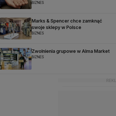
BIZNES
Marks & Spencer chce zamknąć
swoje sklepy w Polsce
BIZNES
Zwolnienia grupowe w Alma Market
BIZNES