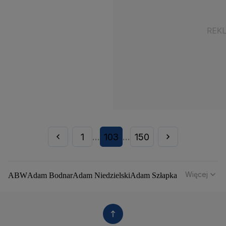
1
103
150
...
...
Więcej
ABW
Adam Bodnar
Adam Niedzielski
Adam Szłapka
Administracja Donalda Trumpa
Agencja Bezpieczeństwa Wewnętrznego
Agrounia
Alaksandr Łukaszenka
Aleksander Kwaśniewski
Aleksandra Dulkiewicz
Alert RCB