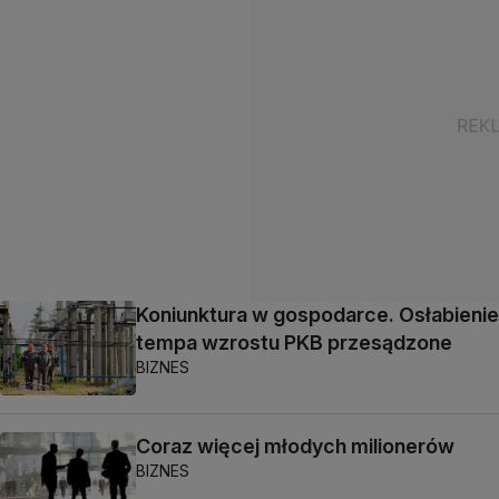
Koniunktura w gospodarce. Osłabienie
tempa wzrostu PKB przesądzone
BIZNES
Coraz więcej młodych milionerów
BIZNES