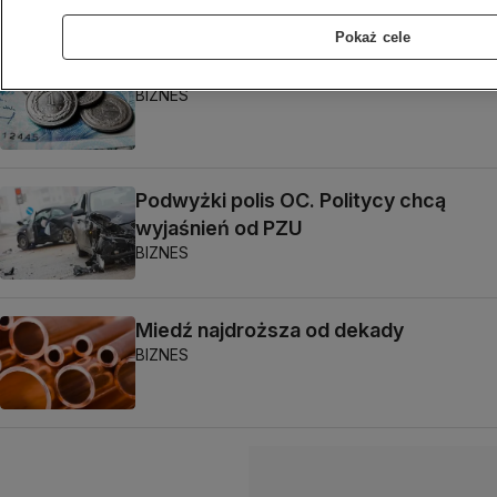
BIZNES
Pokaż cele
Kwota wolna od podatku
BIZNES
Podwyżki polis OC. Politycy chcą
wyjaśnień od PZU
BIZNES
Miedź najdroższa od dekady
BIZNES