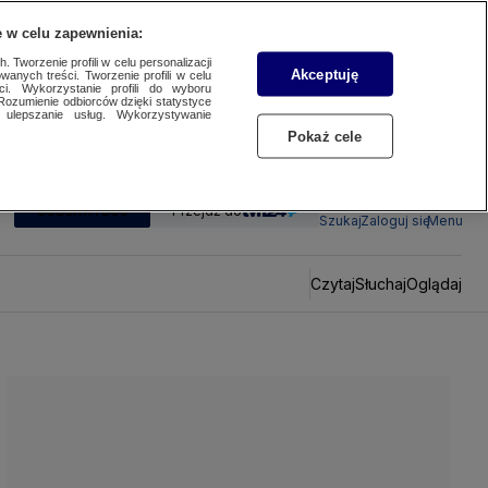
 w celu zapewnienia:
 Tworzenie profili w celu personalizacji
Akceptuję
wanych treści. Tworzenie profili w celu
ci. Wykorzystanie profili do wyboru
Rozumienie odbiorców dzięki statystyce
ulepszanie usług. Wykorzystywanie
Pokaż cele
SUBSKRYBUJ
Przejdź do
Szukaj
Zaloguj się
Menu
Czytaj
Słuchaj
Oglądaj