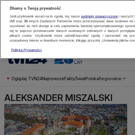
Dbamy o Twoją prywatność
Jeśli użytkownik wyrazi na to zgodę, my, nasze
podmioty stowarzyszone
i naszych
IAB oraz
30
innych Zaufanych Partnerów może przechowywać dane osobowe na ur
uzyskiwać do nich dostęp w celu zapewnienia bardziej spersonalizowanego sposo
się to poprzez przetwarzanie danych osobowych zebranych z danych przegląd
plikach cookie. Użytkownik może udzielić/wycofać zgodę i sprzeciwić się pr
uzasadniony interes w dowolnym momencie, klikając przycisk „Ustawienia plików cook
Polityka Prywatności
Oglądaj TVN24
Najnowsze
Fakty
Świat
Polska
Regionalne
ALEKSANDER MISZALSKI