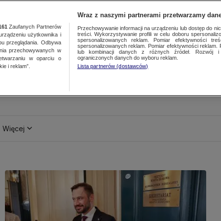
Wraz z naszymi partnerami przetwarzamy dane
161
Zaufanych Partnerów
Przechowywanie informacji na urządzeniu lub dostęp do nich.
treści. Wykorzystywanie profili w celu doboru spersonalizo
ządzeniu użytkownika i
spersonalizowanych reklam. Pomiar efektywności treś
bu przeglądania. Odbywa
spersonalizowanych reklam. Pomiar efektywności reklam. 
ania przechowywanych w
lub kombinacji danych z różnych źródeł. Rozwój i 
ograniczonych danych do wyboru reklam.
zetwarzaniu w oparciu o
ie i reklam”.
Lista partnerów (dostawców)
Więcej