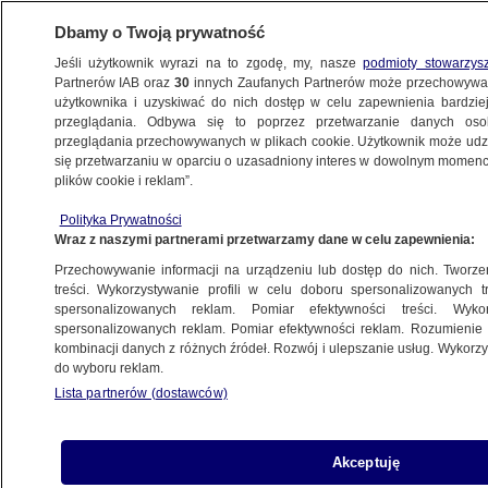
Dbamy o Twoją prywatność
Jeśli użytkownik wyrazi na to zgodę, my, nasze
podmioty stowarzys
Partnerów IAB oraz
30
innych Zaufanych Partnerów może przechowywa
użytkownika i uzyskiwać do nich dostęp w celu zapewnienia bardzi
przeglądania. Odbywa się to poprzez przetwarzanie danych os
przeglądania przechowywanych w plikach cookie. Użytkownik może udzie
SŁUŻEWIEC
się przetwarzaniu w oparciu o uzasadniony interes w dowolnym momencie
plików cookie i reklam”.
Koń doznał kontuzji, dżokejka
nie przerwała biegu. Zwierzę uśpiono
Polityka Prywatności
Wraz z naszymi partnerami przetwarzamy dane w celu zapewnienia:
WARSZAWA
Przechowywanie informacji na urządzeniu lub dostęp do nich. Tworzeni
treści. Wykorzystywanie profili w celu doboru spersonalizowanych tr
spersonalizowanych reklam. Pomiar efektywności treści. Wyko
Na Mokotowie powstała nowoczesna
spersonalizowanych reklam. Pomiar efektywności reklam. Rozumienie o
szkoła. Sfinansował ją deweloper
kombinacji danych z różnych źródeł. Rozwój i ulepszanie usług. Wykor
WARSZAWA
do wyboru reklam.
Lista partnerów (dostawców)
Przebudowa ulic w biurowym zagłębiu
Akceptuję
Warszawy