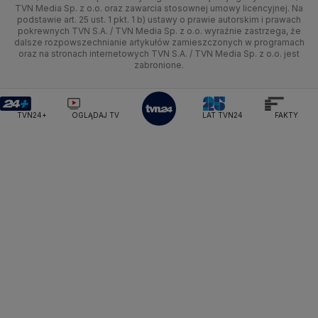
TVN Media Sp. z o.o. oraz zawarcia stosownej umowy licencyjnej. Na
Ministerstwo Edukacji Narodowej
Lublin
podstawie art. 25 ust. 1 pkt. 1 b) ustawy o prawie autorskim i prawach
Tech
Świat
Siatkówka
Tech
HGTV
Oglądaj na TV
Ministerstwo Finansów
pokrewnych TVN S.A. / TVN Media Sp. z o.o. wyraźnie zastrzega, że
dalsze rozpowszechnianie artykułów zamieszczonych w programach
Ministerstwo Klimatu i Środowiska
Lubuskie
Moto
Nauka
F1
Nauka
TVN Turbo
Zrealizuj voucher
oraz na stronach internetowych TVN S.A. / TVN Media Sp. z o.o. jest
Ministerstwo Nauki i Szkolnictwa Wyższego
zabronione.
Olsztyn
Dla seniora
Ciekawostki
Ministerstwo Sprawiedliwości
Rozrywka
TVN Style
Ministerstwo Rodziny, Pracy i Polityki Społecznej
Opole
Turystyka
Podróże
TVN7
Ministerstwo Spraw Zagranicznych
Moskwa
TVN24+
OGLĄDAJ TV
LAT TVN24
FAKTY
Naczelny Sąd Administracyjny
Rzeszów
Smog
TTV
Najwyższa Izba Kontroli
Szczecin
Narodowe Centrum Badań i Rozwoju
Narodowy Bank Polski
Narodowy Fundusz Zdrowia
Białystok
NASA
NATO
Niemcy
Nord Stream 2
Nowa Lewica
Ordo Iuris
Organizacja Narodów Zjednoczonych
Orlen
Parlament Europejski
Partia Demokratyczna USA
Partia Republikańska
Pentagon
Piotr Gliński
PIT
PKB Polski
PKO BP
PKP Cargo
PKP Intercity
PKP PLK
Platforma Obywatelska
PLL LOT
Poczta Polska