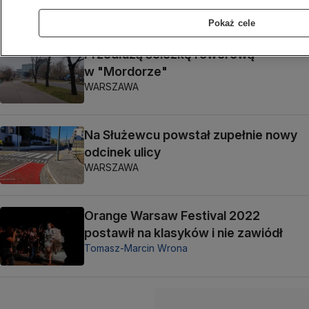
WARSZAWA
Pokaż cele
Przedłużą ścieżkę rowerową
w "Mordorze"
WARSZAWA
Na Służewcu powstał zupełnie nowy
odcinek ulicy
WARSZAWA
Orange Warsaw Festival 2022
postawił na klasyków i nie zawiódł
Tomasz-Marcin Wrona