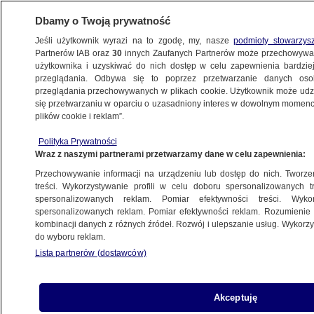
Dbamy o Twoją prywatność
Jeśli użytkownik wyrazi na to zgodę, my, nasze
podmioty stowarzys
Partnerów IAB oraz
30
innych Zaufanych Partnerów może przechowywa
WARSZAWA
użytkownika i uzyskiwać do nich dostęp w celu zapewnienia bardzi
przeglądania. Odbywa się to poprzez przetwarzanie danych os
przeglądania przechowywanych w plikach cookie. Użytkownik może udzie
MOKOTÓW
się przetwarzaniu w oparciu o uzasadniony interes w dowolnym momencie
plików cookie i reklam”.
Będzie nowy park linearny, ale bez drogi
Polityka Prywatności
dla rowerów
Wraz z naszymi partnerami przetwarzamy dane w celu zapewnienia:
Przechowywanie informacji na urządzeniu lub dostęp do nich. Tworzeni
21.12.2021, 10:14
treści. Wykorzystywanie profili w celu doboru spersonalizowanych tr
spersonalizowanych reklam. Pomiar efektywności treści. Wyko
spersonalizowanych reklam. Pomiar efektywności reklam. Rozumienie o
Udostępnij
kombinacji danych z różnych źródeł. Rozwój i ulepszanie usług. Wykor
do wyboru reklam.
Lista partnerów (dostawców)
Akceptuję