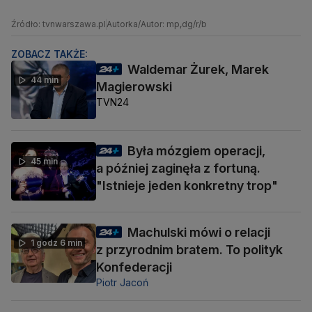
Źródło: tvnwarszawa.pl
Autorka/Autor: mp,dg/r/b
ZOBACZ TAKŻE:
Waldemar Żurek, Marek
44 min
Magierowski
TVN24
Była mózgiem operacji,
45 min
a później zaginęła z fortuną.
"Istnieje jeden konkretny trop"
Machulski mówi o relacji
1 godz 6 min
z przyrodnim bratem. To polityk
Konfederacji
Piotr Jacoń