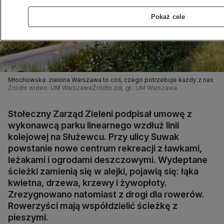
Pokaż cele
Młochowska: zielona Warszawa to coś, czego potrzebuje każdy z nas
Źródło wideo: UM Warszawa
Źródło zdj. gł.: UM Warszawa
Stołeczny Zarząd Zieleni podpisał umowę z
wykonawcą parku linearnego wzdłuż linii
kolejowej na Służewcu. Przy ulicy Suwak
powstanie nowe centrum rekreacji z ławkami,
leżakami i ogrodami deszczowymi. Wydeptane
ścieżki zamienią się w alejki, pojawią się: łąka
kwietna, drzewa, krzewy i żywopłoty.
Zrezygnowano natomiast z drogi dla rowerów.
Rowerzyści mają współdzielić ścieżkę z
pieszymi.