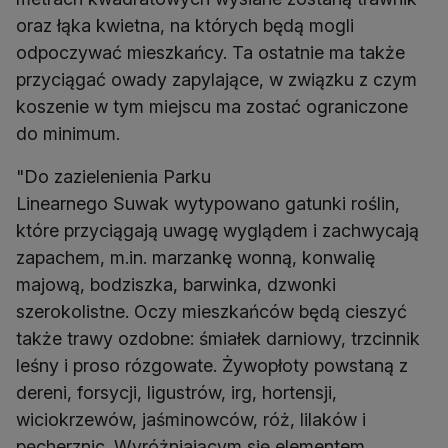
oraz łąka kwietna, na których będą mogli
odpoczywać mieszkańcy. Ta ostatnie ma także
przyciągać owady zapylające, w związku z czym
koszenie w tym miejscu ma zostać ograniczone
do minimum.
"Do zazielenienia Parku
Linearnego Suwak wytypowano gatunki roślin,
które przyciągają uwagę wyglądem i zachwycają
zapachem, m.in. marzankę wonną, konwalię
majową, bodziszka, barwinka, dzwonki
szerokolistne. Oczy mieszkańców będą cieszyć
także trawy ozdobne: śmiałek darniowy, trzcinnik
leśny i proso rózgowate. Żywopłoty powstaną z
dereni, forsycji, ligustrów, irg, hortensji,
wiciokrzewów, jaśminowców, róż, lilaków i
pęcherznic. Wyróżniającym się elementem