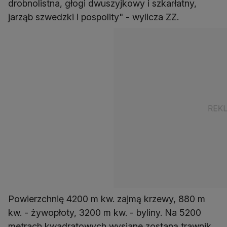
drobnolistna, głogi dwuszyjkowy i szkarłatny,
jarząb szwedzki i pospolity" - wylicza ZZ.
Powierzchnię 4200 m kw. zajmą krzewy, 880 m
kw. - żywopłoty, 3200 m kw. - byliny. Na 5200
metrach kwadratowych wysiane zostaną trawnik