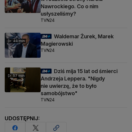
Nawrockiego. Co o nim
usłyszeliśmy?
TVN24
Waldemar Żurek, Marek
44 min
Magierowski
TVN24
Dziś mija 15 lat od śmierci
57 min
Andrzeja Leppera. "Nigdy
nie uwierzę, że to było
samobójstwo"
TVN24
UDOSTĘPNIJ: