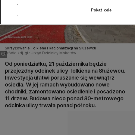
Pokaż cele
Skrzyżowanie Tolkiena i Racjonalizacji na Służewcu
Źródło zdj. gł.: Urząd Dzielnicy Mokotów
Od poniedziałku, 21 października będzie
przejezdny odcinek ulicy Tolkiena na Służewcu.
Inwestycja ułatwi poruszanie się wewnątrz
osiedla. W jej ramach wybudowano nowe
chodniki, zamontowano osiedlenie i posadzono
11 drzew. Budowa nieco ponad 80-metrowego
odcinka ulicy trwała ponad pół roku.