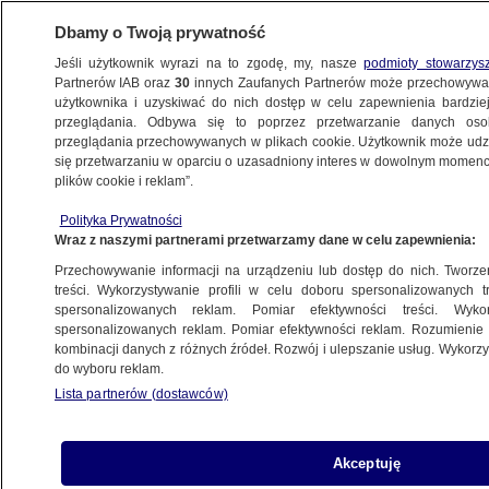
Dbamy o Twoją prywatność
Jeśli użytkownik wyrazi na to zgodę, my, nasze
podmioty stowarzys
Partnerów IAB oraz
30
innych Zaufanych Partnerów może przechowywa
WARSZAWA
użytkownika i uzyskiwać do nich dostęp w celu zapewnienia bardzi
przeglądania. Odbywa się to poprzez przetwarzanie danych os
przeglądania przechowywanych w plikach cookie. Użytkownik może udzie
MOKOTÓW
się przetwarzaniu w oparciu o uzasadniony interes w dowolnym momencie
plików cookie i reklam”.
Na Służewcu powstał zupełnie nowy
Polityka Prywatności
odcinek ulicy
Wraz z naszymi partnerami przetwarzamy dane w celu zapewnienia:
Przechowywanie informacji na urządzeniu lub dostęp do nich. Tworzeni
19.10.2024, 10:43
treści. Wykorzystywanie profili w celu doboru spersonalizowanych tr
spersonalizowanych reklam. Pomiar efektywności treści. Wyko
spersonalizowanych reklam. Pomiar efektywności reklam. Rozumienie o
Udostępnij
kombinacji danych z różnych źródeł. Rozwój i ulepszanie usług. Wykor
do wyboru reklam.
Lista partnerów (dostawców)
Akceptuję