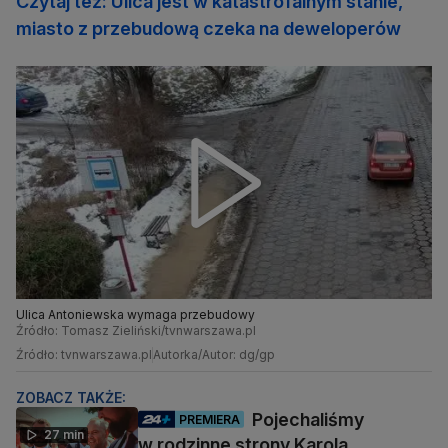
Czytaj też: Ulica jest w katastrofalnym stanie,
miasto z przebudową czeka na deweloperów
Ulica Antoniewska wymaga przebudowy
Źródło: Tomasz Zieliński/tvnwarszawa.pl
Źródło: tvnwarszawa.pl
Autorka/Autor: dg/gp
ZOBACZ TAKŻE:
Pojechaliśmy
PREMIERA
27 min
w rodzinne strony Karola