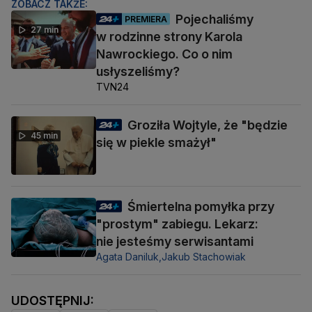
ZOBACZ TAKŻE:
Pojechaliśmy
PREMIERA
27 min
w rodzinne strony Karola
Nawrockiego. Co o nim
usłyszeliśmy?
TVN24
Groziła Wojtyle, że "będzie
45 min
się w piekle smażył"
Śmiertelna pomyłka przy
"prostym" zabiegu. Lekarz:
nie jesteśmy serwisantami
Agata Daniluk,
Jakub Stachowiak
UDOSTĘPNIJ: