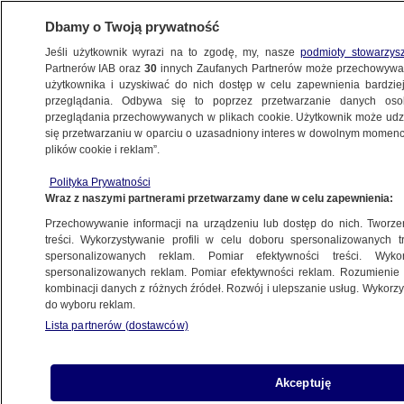
Dbamy o Twoją prywatność
Jeśli użytkownik wyrazi na to zgodę, my, nasze
podmioty stowarzys
Partnerów IAB oraz
30
innych Zaufanych Partnerów może przechowywa
WARSZAWA
użytkownika i uzyskiwać do nich dostęp w celu zapewnienia bardzi
przeglądania. Odbywa się to poprzez przetwarzanie danych os
przeglądania przechowywanych w plikach cookie. Użytkownik może udzie
ULICE
się przetwarzaniu w oparciu o uzasadniony interes w dowolnym momencie
plików cookie i reklam”.
Wypadek na Służewcu, poszkodowany
Polityka Prywatności
kierowca taksówki
Wraz z naszymi partnerami przetwarzamy dane w celu zapewnienia:
Przechowywanie informacji na urządzeniu lub dostęp do nich. Tworzeni
11.06.2021, 17:53
treści. Wykorzystywanie profili w celu doboru spersonalizowanych tr
spersonalizowanych reklam. Pomiar efektywności treści. Wyko
spersonalizowanych reklam. Pomiar efektywności reklam. Rozumienie o
Udostępnij
kombinacji danych z różnych źródeł. Rozwój i ulepszanie usług. Wykor
do wyboru reklam.
Lista partnerów (dostawców)
Akceptuję