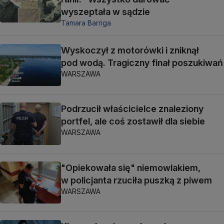
wyszeptała w sądzie
Tamara Barriga
Wyskoczył z motorówki i zniknął
pod wodą. Tragiczny finał poszukiwań
WARSZAWA
Podrzucił właścicielce znaleziony
portfel, ale coś zostawił dla siebie
WARSZAWA
"Opiekowała się" niemowlakiem,
w policjanta rzuciła puszką z piwem
WARSZAWA