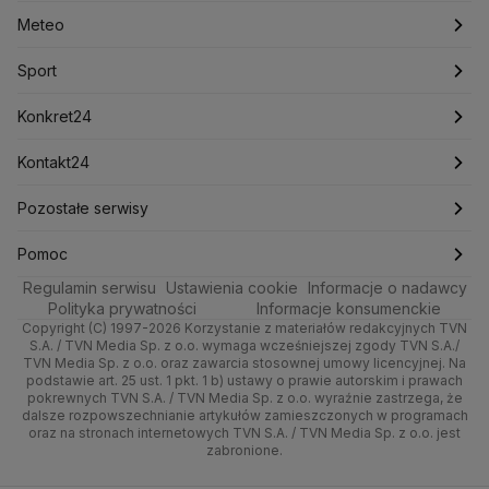
Lasy Państwowe
Lech Wałęsa
Lewica
Meteo
Artykuły
Fakty o Świecie
Łódź
Najnowsze
Meteo
Lotnisko Chopina
Lotto
Maciej Wąsik
Marcin Przydacz
Marcin Kierwiński
Marian Banaś
Sport
Newslettery
Ludzie Faktów
Katowice
Notowania
Pogoda godzinowa
Sport
Mariusz Błaszczak
Mariusz Kamiński
Mark Zuckerberg
Mateusz Morawiecki
Zdrowie
Kraków
Pieniądze
Pogoda długoterminowa
Piłka Nożna
Konkret24
Michał Kamiński
Technologia
Poznań
Nieruchomości
Pogoda na jutro
Ministerstwo Aktywów Państwowych
Tenis
Najnowsze
Kontakt24
Ministerstwo Edukacji i Nauki
Kultura i styl
Trójmiasto
Rynki
Pogoda na weekend
Kolarstwo
Polska
Najnowsze
Pozostałe serwisy
Ministerstwo Infrastruktury
Ministerstwo Kultury
Ministerstwo Obrony Narodowej
Ciekawostki
Wrocław
Dla firm
Najnowsze
Skoki Narciarskie
Świat
Gorące Tematy
TVN
Pomoc
Ministerstwo Rolnictwa
Regulamin serwisu
Quizy
Ustawienia cookie
Informacje o nadawcy
Ministerstwo Rozwoju i Technologii
Kielce
Handel
Polska
Sporty zimowe
Polityka
Wyślij zgłoszenie
Dzień Dobry TVN
Centrum pomocy
Polityka prywatności
Informacje konsumenckie
Ministerstwo Sportu i Turystyki
Copyright (C) 1997-2026 Korzystanie z materiałów redakcyjnych TVN
Tematy
Kujawsko-pomorskie
Ze świata
Prognoza
Lekkoatletyka
Zdrowie
Uwaga TVN
Ministerstwo Cyfryzacji
Test zgodności
S.A. / TVN Media Sp. z o.o. wymaga wcześniejszej zgody TVN S.A./
TVN Media Sp. z o.o. oraz zawarcia stosownej umowy licencyjnej. Na
Ministerstwo Edukacji Narodowej
Lublin
podstawie art. 25 ust. 1 pkt. 1 b) ustawy o prawie autorskim i prawach
Tech
Świat
Siatkówka
Tech
HGTV
Oglądaj na TV
Ministerstwo Finansów
pokrewnych TVN S.A. / TVN Media Sp. z o.o. wyraźnie zastrzega, że
dalsze rozpowszechnianie artykułów zamieszczonych w programach
Ministerstwo Klimatu i Środowiska
Lubuskie
Moto
Nauka
F1
Nauka
TVN Turbo
Zrealizuj voucher
oraz na stronach internetowych TVN S.A. / TVN Media Sp. z o.o. jest
Ministerstwo Nauki i Szkolnictwa Wyższego
zabronione.
Olsztyn
Dla seniora
Ciekawostki
Ministerstwo Sprawiedliwości
Rozrywka
TVN Style