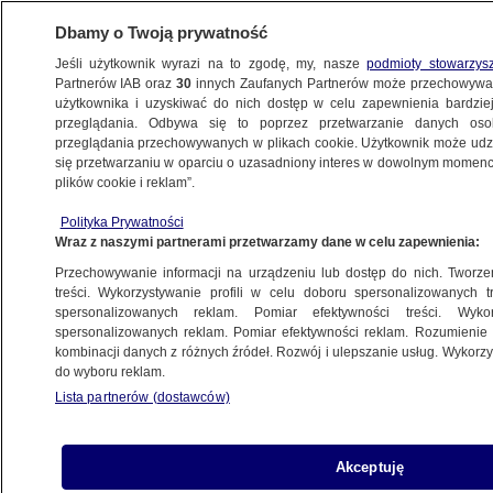
Dbamy o Twoją prywatność
Jeśli użytkownik wyrazi na to zgodę, my, nasze
podmioty stowarzys
Partnerów IAB oraz
30
innych Zaufanych Partnerów może przechowywa
użytkownika i uzyskiwać do nich dostęp w celu zapewnienia bardzi
przeglądania. Odbywa się to poprzez przetwarzanie danych os
przeglądania przechowywanych w plikach cookie. Użytkownik może udzie
LEGIONOWO
się przetwarzaniu w oparciu o uzasadniony interes w dowolnym momencie
plików cookie i reklam”.
Hulajnogą pędził wprost pod pociąg.
Wstrząsające nagranie
Polityka Prywatności
Wraz z naszymi partnerami przetwarzamy dane w celu zapewnienia:
WARSZAWA
Przechowywanie informacji na urządzeniu lub dostęp do nich. Tworzeni
treści. Wykorzystywanie profili w celu doboru spersonalizowanych tr
spersonalizowanych reklam. Pomiar efektywności treści. Wyko
Potrącił 17-latka, notorycznie łamał
spersonalizowanych reklam. Pomiar efektywności reklam. Rozumienie o
przepisy. Sąd stracił cierpliwość
kombinacji danych z różnych źródeł. Rozwój i ulepszanie usług. Wykor
Klaudia Kamieniarz
do wyboru reklam.
Lista partnerów (dostawców)
Złamał 10-letni zakaz zbliżania się
Akceptuję
do rodziny