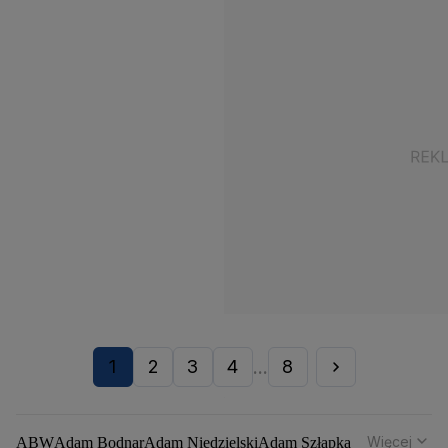
1
2
3
4
8
...
Więcej
ABW
Adam Bodnar
Adam Niedzielski
Adam Szłapka