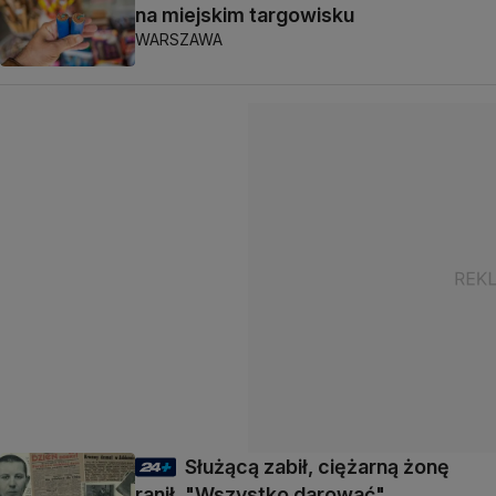
na miejskim targowisku
WARSZAWA
Służącą zabił, ciężarną żonę
ranił. "Wszystko darować"