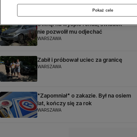
WARSZAWA
Pokaż cele
Utknął na wyspie ronda, świadek
nie pozwolił mu odjechać
WARSZAWA
Zabił i próbował uciec za granicę
WARSZAWA
"Zapomniał" o zakazie. Był na osiem
lat, kończy się za rok
WARSZAWA