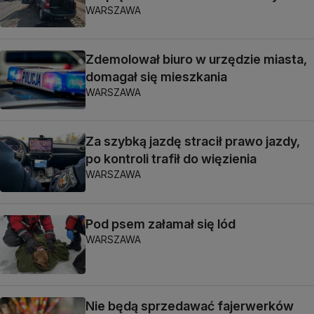
WARSZAWA
Zdemolował biuro w urzędzie miasta,
domagał się mieszkania
WARSZAWA
Za szybką jazdę stracił prawo jazdy,
po kontroli trafił do więzienia
WARSZAWA
Pod psem załamał się lód
WARSZAWA
Nie będą sprzedawać fajerwerków