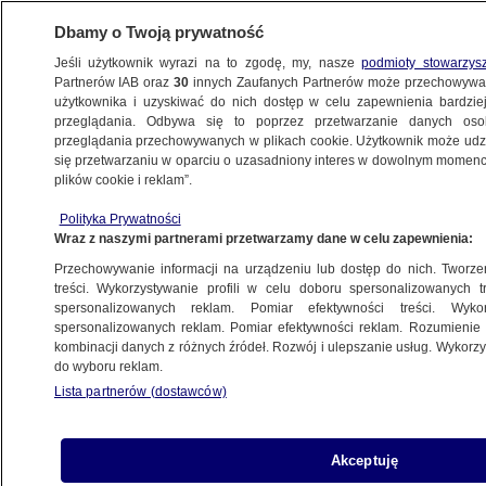
Dbamy o Twoją prywatność
Jeśli użytkownik wyrazi na to zgodę, my, nasze
podmioty stowarzys
Partnerów IAB oraz
30
innych Zaufanych Partnerów może przechowywa
użytkownika i uzyskiwać do nich dostęp w celu zapewnienia bardzi
przeglądania. Odbywa się to poprzez przetwarzanie danych os
przeglądania przechowywanych w plikach cookie. Użytkownik może udzie
BEZROBOCIE
się przetwarzaniu w oparciu o uzasadniony interes w dowolnym momencie
plików cookie i reklam”.
Bezrobocie w państwach Unii
Europejskiej. Oto najnowsze dane
Polityka Prywatności
Wraz z naszymi partnerami przetwarzamy dane w celu zapewnienia:
BIZNES
Przechowywanie informacji na urządzeniu lub dostęp do nich. Tworzeni
treści. Wykorzystywanie profili w celu doboru spersonalizowanych tr
spersonalizowanych reklam. Pomiar efektywności treści. Wyko
Bezrobocie sezonowe – definicja,
spersonalizowanych reklam. Pomiar efektywności reklam. Rozumienie o
przykłady i przyczyny
kombinacji danych z różnych źródeł. Rozwój i ulepszanie usług. Wykor
BIZNES
do wyboru reklam.
Lista partnerów (dostawców)
Likwidacja stanowiska pracy – kiedy
Akceptuję
jest możliwa i jakie prawa przysługują