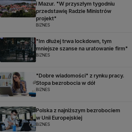
i Mazur. "W przyszłym tygodniu
przedstawię Radzie Ministrów
projekt"
BIZNES
"Im dłużej trwa lockdown, tym
mniejsze szanse na uratowanie firm"
BIZNES
"Dobre wiadomości" z rynku pracy.
Stopa bezrobocia w dół
BIZNES
Polska z najniższym bezrobociem
w Unii Europejskiej
BIZNES