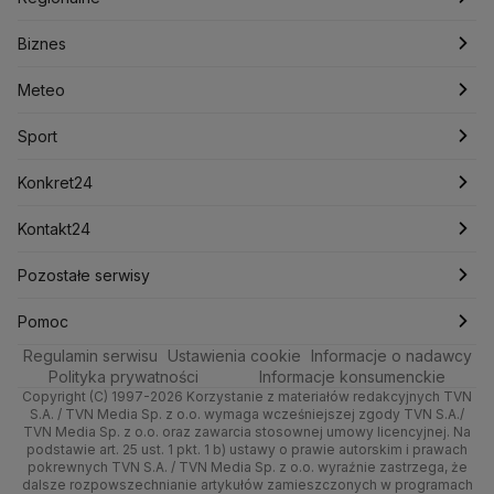
Konfederacja
Krajowa Administracja Skarbowa
Biznes
Podcasty
Kryptowaluty
Fakty po Faktach
Krzysztof Bosak
Krzysztof Hetman
Warszawa
Biznes
Lasy Państwowe
Lech Wałęsa
Lewica
Meteo
Artykuły
Fakty o Świecie
Łódź
Najnowsze
Meteo
Lotnisko Chopina
Lotto
Maciej Wąsik
Marcin Przydacz
Marcin Kierwiński
Marian Banaś
Sport
Newslettery
Ludzie Faktów
Katowice
Notowania
Pogoda godzinowa
Sport
Mariusz Błaszczak
Mariusz Kamiński
Mark Zuckerberg
Mateusz Morawiecki
Zdrowie
Kraków
Pieniądze
Pogoda długoterminowa
Piłka Nożna
Konkret24
Michał Kamiński
Technologia
Poznań
Nieruchomości
Pogoda na jutro
Ministerstwo Aktywów Państwowych
Tenis
Najnowsze
Kontakt24
Ministerstwo Edukacji i Nauki
Kultura i styl
Trójmiasto
Rynki
Pogoda na weekend
Kolarstwo
Polska
Najnowsze
Pozostałe serwisy
Ministerstwo Infrastruktury
Ministerstwo Kultury
Ministerstwo Obrony Narodowej
Ciekawostki
Wrocław
Dla firm
Najnowsze
Skoki Narciarskie
Świat
Gorące Tematy
TVN
Pomoc
Ministerstwo Rolnictwa
Regulamin serwisu
Quizy
Ustawienia cookie
Informacje o nadawcy
Ministerstwo Rozwoju i Technologii
Kielce
Handel
Polska
Sporty zimowe
Polityka
Wyślij zgłoszenie
Dzień Dobry TVN
Centrum pomocy
Polityka prywatności
Informacje konsumenckie
Ministerstwo Sportu i Turystyki
Copyright (C) 1997-2026 Korzystanie z materiałów redakcyjnych TVN
Tematy
Kujawsko-pomorskie
Ze świata
Prognoza
Lekkoatletyka
Zdrowie
Uwaga TVN
Ministerstwo Cyfryzacji
Test zgodności
S.A. / TVN Media Sp. z o.o. wymaga wcześniejszej zgody TVN S.A./
TVN Media Sp. z o.o. oraz zawarcia stosownej umowy licencyjnej. Na
Ministerstwo Edukacji Narodowej
Lublin
podstawie art. 25 ust. 1 pkt. 1 b) ustawy o prawie autorskim i prawach
Tech
Świat
Siatkówka
Tech
HGTV
Oglądaj na TV
Ministerstwo Finansów
pokrewnych TVN S.A. / TVN Media Sp. z o.o. wyraźnie zastrzega, że
dalsze rozpowszechnianie artykułów zamieszczonych w programach
Ministerstwo Klimatu i Środowiska