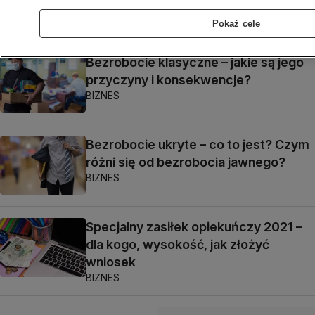
pracownikowi
BIZNES
Pokaż cele
Bezrobocie klasyczne – jakie są jego
przyczyny i konsekwencje?
BIZNES
Bezrobocie ukryte – co to jest? Czym
różni się od bezrobocia jawnego?
BIZNES
Specjalny zasiłek opiekuńczy 2021 –
dla kogo, wysokość, jak złożyć
wniosek
BIZNES