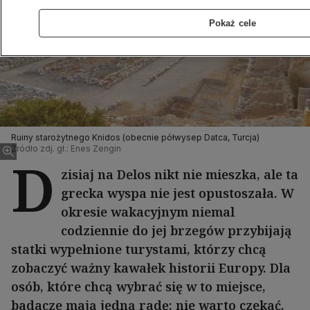
Pokaż cele
Ruiny starożytnego Knidos (obecnie półwysep Datca, Turcja)
Źródło zdj. gł.: Enes Zengin
D
zisiaj na Delos nikt nie mieszka, ale ta
grecka wyspa nie jest opustoszała. W
okresie wakacyjnym niemal
codziennie do jej brzegów przybijają
statki wypełnione turystami, którzy chcą
zobaczyć ważny kawałek historii Europy. Dla
osób, które chcą wybrać się w to miejsce,
badacze mają jedną radę: nie warto czekać.