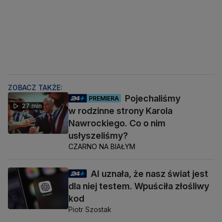
ZOBACZ TAKŻE:
Pojechaliśmy
PREMIERA
27 min
w rodzinne strony Karola
Nawrockiego. Co o nim
usłyszeliśmy?
CZARNO NA BIAŁYM
AI uznała, że nasz świat jest
dla niej testem. Wpuściła złośliwy
kod
Piotr Szostak