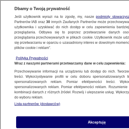
Dbamy o Twoją prywatność
Jeśli użytkownik wyrazi na to zgodę, my, nasze
podmioty stowarzys
Partnerów IAB oraz
30
innych Zaufanych Partnerów może przechowywa
użytkownika i uzyskiwać do nich dostęp w celu zapewnienia bardzi
przeglądania. Odbywa się to poprzez przetwarzanie danych os
przeglądania przechowywanych w plikach cookie. Użytkownik może udzie
się przetwarzaniu w oparciu o uzasadniony interes w dowolnym momencie
ŚWIAT
plików cookie i reklam”.
Te miejsca zobacz jak najszybciej,
bo zaraz ich nie będzie
Polityka Prywatności
Wraz z naszymi partnerami przetwarzamy dane w celu zapewnienia:
Przechowywanie informacji na urządzeniu lub dostęp do nich. Tworzeni
Agnieszka Stradecka
treści. Wykorzystywanie profili w celu doboru spersonalizowanych tr
28.08.2025, 16:02
spersonalizowanych reklam. Pomiar efektywności treści. Wyko
spersonalizowanych reklam. Pomiar efektywności reklam. Rozumienie o
kombinacji danych z różnych źródeł. Rozwój i ulepszanie usług. Wykor
Posłuchaj artykułu
do wyboru reklam.
Czyta lektor AI
Lista partnerów (dostawców)
Akceptuję