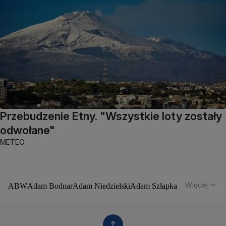
Przebudzenie Etny. "Wszystkie loty zostały
odwołane"
METEO
Więcej
ABW
Adam Bodnar
Adam Niedzielski
Adam Szłapka
Administracja Donalda Trumpa
Agencja Bezpieczeństwa Wewnętrznego
Agrounia
Alaksandr Łukaszenka
Aleksander Kwaśniewski