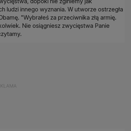
ycięstwa, dopóki nie zginiemy jak
ch ludzi innego wyznania. W utworze ostrzegła
bamę. "Wybrałeś za przeciwnika złą armię.
dykolwiek. Nie osiągniesz zwycięstwa Panie
czytamy.