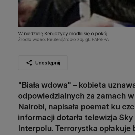
W niedzielę Kenijczycy modlili się o pokój
Źródło wideo: Reuters
Źródło zdj. gł.: PAP/EPA
Udostępnij
"Biała wdowa" – kobieta uznawa
odpowiedzialnych za zamach 
Nairobi, napisała poemat ku czc
informacji dotarła telewizja Sk
Interpolu. Terrorystka opłakuje