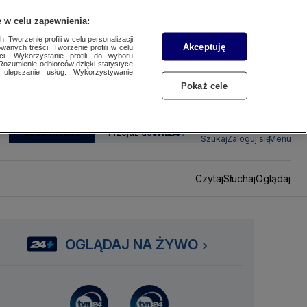
 w celu zapewnienia:
 Tworzenie profili w celu personalizacji
Akceptuję
wanych treści. Tworzenie profili w celu
ci. Wykorzystanie profili do wyboru
Rozumienie odbiorców dzięki statystyce
ulepszanie usług. Wykorzystywanie
Pokaż cele
SUBSKRYBUJ
Przejdź do
Szukaj
Zaloguj się
Menu
Czytaj
Słuchaj
Oglądaj
OGLĄDAJ NA ŻYWO