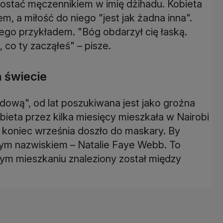
ostać męczennikiem w imię dżihadu. Kobieta
em, a miłość do niego "jest jak żadna inna".
jego przykładem. "Bóg obdarzył cię łaską.
co ty zacząłeś" – pisze.
a świecie
ową", od lat poszukiwana jest jako groźna
obieta przez kilka miesięcy mieszkała w Nairobi
 koniec września doszło do maskary. By
wym nazwiskiem – Natalie Faye Webb. To
ym mieszkaniu znaleziony został między