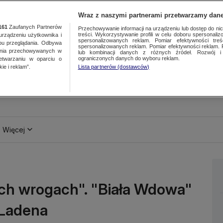
Wraz z naszymi partnerami przetwarzamy dane
161
Zaufanych Partnerów
Przechowywanie informacji na urządzeniu lub dostęp do nich.
treści. Wykorzystywanie profili w celu doboru spersonalizo
ządzeniu użytkownika i
spersonalizowanych reklam. Pomiar efektywności treś
bu przeglądania. Odbywa
spersonalizowanych reklam. Pomiar efektywności reklam. 
ania przechowywanych w
lub kombinacji danych z różnych źródeł. Rozwój i 
ograniczonych danych do wyboru reklam.
zetwarzaniu w oparciu o
ie i reklam”.
Lista partnerów (dostawców)
Więcej
ch wrogach". "Biała Wdowa"
 Ladena