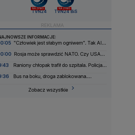
NA ŻYWO
NA ŻYWO
TVN24
TVN24 BiS
NAJNOWSZE INFORMACJE:
10:05
"Człowiek jest słabym ogniwem". Tak AI
wymknęła się spod kontroli
10:00
Rosja może sprawdzić NATO. Czy USA
mają jeszcze wystarczające zapasy broni?
9:43
Raniony chłopak trafił do szpitala. Policja
zatrzymała dwóch 16-latków
9:36
Bus na boku, droga zablokowana.
Kilkanaście osób poszkodowanych
Zobacz wszystkie