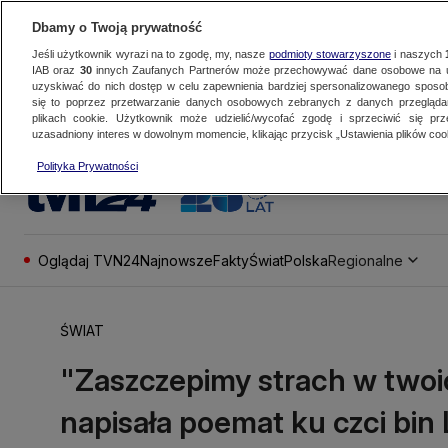
Dbamy o Twoją prywatność
Jeśli użytkownik wyrazi na to zgodę, my, nasze
podmioty stowarzyszone
i naszych
IAB oraz
30
innych Zaufanych Partnerów może przechowywać dane osobowe na ur
uzyskiwać do nich dostęp w celu zapewnienia bardziej spersonalizowanego sposo
się to poprzez przetwarzanie danych osobowych zebranych z danych przegląd
plikach cookie. Użytkownik może udzielić/wycofać zgodę i sprzeciwić się pr
uzasadniony interes w dowolnym momencie, klikając przycisk „Ustawienia plików cook
Polityka Prywatności
Oglądaj TVN24
Najnowsze
Fakty
Świat
Polska
Regionalne
ŚWIAT
"Zaszczepimy strach w twoi
napisała poemat ku czci bin