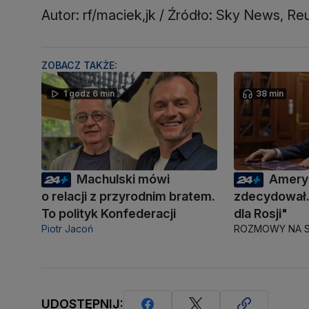
Autor: rf/maciek,jk / Źródło: Sky News, Re
ZOBACZ TAKŻE:
1 godz 6 min
38 min
Machulski mówi
Amery
o relacji z przyrodnim bratem.
zdecydował.
To polityk Konfederacji
dla Rosji"
Piotr Jacoń
ROZMOWY NA S
UDOSTĘPNIJ: