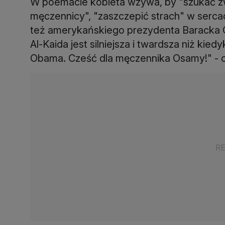
W poemacie kobieta wzywa, by "szukać zw
męczennicy", "zaszczepić strach" w serca
też amerykańskiego prezydenta Baracka O
Al-Kaida jest silniejsza i twardsza niż kie
Obama. Cześć dla męczennika Osamy!" - 