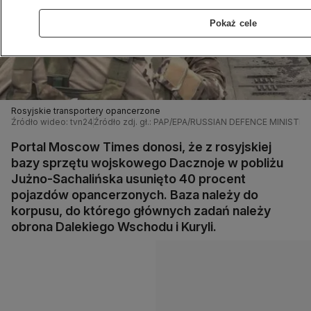
Pokaż cele
Rosyjskie transportery opancerzone
Źródło wideo: tvn24
Źródło zdj. gł.: PAP/EPA/RUSSIAN DEFENCE MINI
Portal Moscow Times donosi, że z rosyjskiej
bazy sprzętu wojskowego Dacznoje w pobliżu
Jużno-Sachalińska usunięto 40 procent
pojazdów opancerzonych. Baza należy do
korpusu, do którego głównych zadań należy
obrona Dalekiego Wschodu i Kuryli.