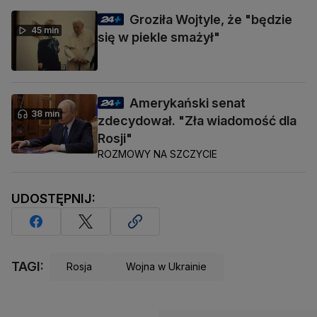
Groziła Wojtyle, że "będzie
45 min
się w piekle smażył"
Amerykański senat
38 min
zdecydował. "Zła wiadomość dla
Rosji"
ROZMOWY NA SZCZYCIE
UDOSTĘPNIJ:
TAGI:
Rosja
Wojna w Ukrainie