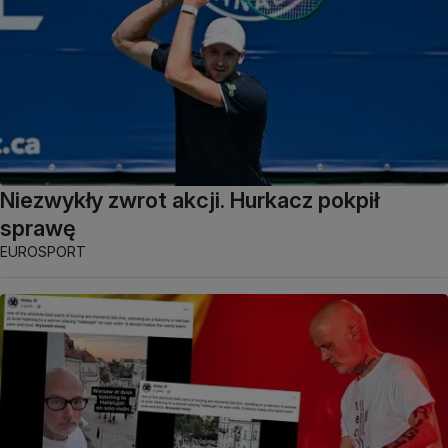
Niezwykły zwrot akcji. Hurkacz pokpił
sprawę
EUROSPORT