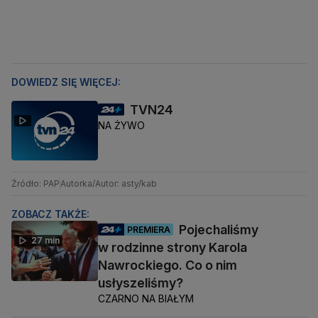
DOWIEDZ SIĘ WIĘCEJ:
TVN24
NA ŻYWO
Źródło: PAP
Autorka/Autor: asty/kab
ZOBACZ TAKŻE:
Pojechaliśmy
PREMIERA
27 min
w rodzinne strony Karola
Nawrockiego. Co o nim
usłyszeliśmy?
CZARNO NA BIAŁYM