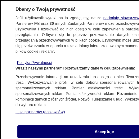
Dbamy o Twoją prywatność
Jeśli użytkownik wyrazi na to zgodę, my, nasze
podmioty stowarzys
Partnerów IAB oraz
30
innych Zaufanych Partnerów może przechowywa
użytkownika i uzyskiwać do nich dostęp w celu zapewnienia bardzi
przeglądania. Odbywa się to poprzez przetwarzanie danych os
przeglądania przechowywanych w plikach cookie. Użytkownik może udzie
ŚWIAT
się przetwarzaniu w oparciu o uzasadniony interes w dowolnym momencie
plików cookie i reklam”.
Z rosyjskiej bazy niedaleko Japonii
Polityka Prywatności
zniknęło 40 procent sprzętu
Wraz z naszymi partnerami przetwarzamy dane w celu zapewnienia:
Przechowywanie informacji na urządzeniu lub dostęp do nich. Tworzeni
20.09.2024, 06:41
treści. Wykorzystywanie profili w celu doboru spersonalizowanych tr
spersonalizowanych reklam. Pomiar efektywności treści. Wyko
spersonalizowanych reklam. Pomiar efektywności reklam. Rozumienie o
Udostępnij
kombinacji danych z różnych źródeł. Rozwój i ulepszanie usług. Wykor
do wyboru reklam.
Lista partnerów (dostawców)
Akceptuję