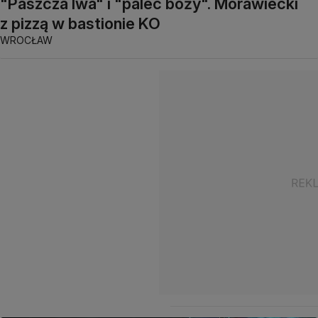
"Paszcza lwa" i "palec boży". Morawiecki
z pizzą w bastionie KO
WROCŁAW