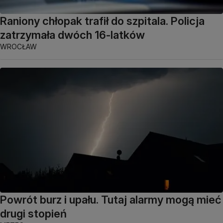
Raniony chłopak trafił do szpitala. Policja
zatrzymała dwóch 16-latków
WROCŁAW
Powrót burz i upału. Tutaj alarmy mogą mieć
drugi stopień