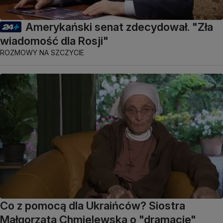
Amerykański senat zdecydował. "Zła
wiadomość dla Rosji"
ROZMOWY NA SZCZYCIE
Co z pomocą dla Ukraińców? Siostra
Małgorzata Chmielewska o "dramacie"