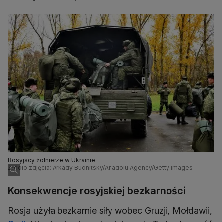
Rosyjscy żołnierze w Ukrainie
Źródło zdjęcia: Arkady Budnitsky/Anadolu Agency/Getty Images
Konsekwencje rosyjskiej bezkarności
Rosja użyła bezkarnie siły wobec Gruzji, Mołdawii,