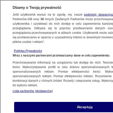
Dbamy o Twoją prywatność
Jeśli użytkownik wyrazi na to zgodę, my, nasze
podmioty stowarzys
Partnerów IAB oraz
30
innych Zaufanych Partnerów może przechowywa
użytkownika i uzyskiwać do nich dostęp w celu zapewnienia bardzi
przeglądania. Odbywa się to poprzez przetwarzanie danych os
przeglądania przechowywanych w plikach cookie. Użytkownik może udzie
ŚWIAT
się przetwarzaniu w oparciu o uzasadniony interes w dowolnym momencie
plików cookie i reklam”.
Premier Estonii Kaja Kallas dla "Foreign
Polityka Prywatności
Affairs": to nie jest czas na pokój z Rosją
Wraz z naszymi partnerami przetwarzamy dane w celu zapewnienia:
Przechowywanie informacji na urządzeniu lub dostęp do nich. Tworzeni
8.01.2023, 08:45
treści. Wykorzystywanie profili w celu doboru spersonalizowanych tr
spersonalizowanych reklam. Pomiar efektywności treści. Wyko
spersonalizowanych reklam. Pomiar efektywności reklam. Rozumienie o
Udostępnij
kombinacji danych z różnych źródeł. Rozwój i ulepszanie usług. Wykor
do wyboru reklam.
Lista partnerów (dostawców)
Akceptuję