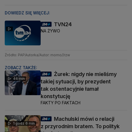
DOWIEDZ SIĘ WIĘCEJ:
TVN24
NA ŻYWO
Źródło: PAP
Autorka/Autor: momo//rzw
ZOBACZ TAKŻE:
Żurek: nigdy nie mieliśmy
44 min
takiej sytuacji, by prezydent
tak ostentacyjnie łamał
konstytucję
FAKTY PO FAKTACH
Machulski mówi o relacji
1 godz 6 min
z przyrodnim bratem. To polityk