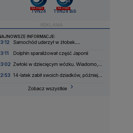
NA ŻYWO
NA ŻYWO
TVN24
TVN24 BiS
NAJNOWSZE INFORMACJE:
13:12
Samochód uderzył w żłobek.
Ewakuowano 33 osoby
13:11
Dolphin sparaliżował część Japonii
13:02
Zwłoki w dziecięcym wózku. Wiadomo,
kto to zrobił
12:53
14-latek zabił swoich dziadków, później
otworzył ogień w szkole. Nowe informacje
Zobacz wszystkie