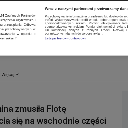
Wraz z naszymi partnerami przetwarzamy dane
161
Zaufanych Partnerów
Przechowywanie informacji na urządzeniu lub dostęp do nich.
treści. Wykorzystywanie profili w celu doboru spersonalizo
ządzeniu użytkownika i
spersonalizowanych reklam. Pomiar efektywności treś
bu przeglądania. Odbywa
spersonalizowanych reklam. Pomiar efektywności reklam. 
ania przechowywanych w
lub kombinacji danych z różnych źródeł. Rozwój i 
ograniczonych danych do wyboru reklam.
zetwarzaniu w oparciu o
ie i reklam”.
Lista partnerów (dostawców)
Więcej
aina zmusiła Flotę
ia się na wschodnie części