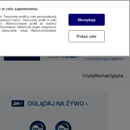
 w celu zapewnienia:
 Tworzenie profili w celu personalizacji
Akceptuję
wanych treści. Tworzenie profili w celu
ci. Wykorzystanie profili do wyboru
Rozumienie odbiorców dzięki statystyce
ulepszanie usług. Wykorzystywanie
Pokaż cele
SUBSKRYBUJ
Przejdź do
Szukaj
Zaloguj się
Menu
Czytaj
Słuchaj
Oglądaj
OGLĄDAJ NA ŻYWO