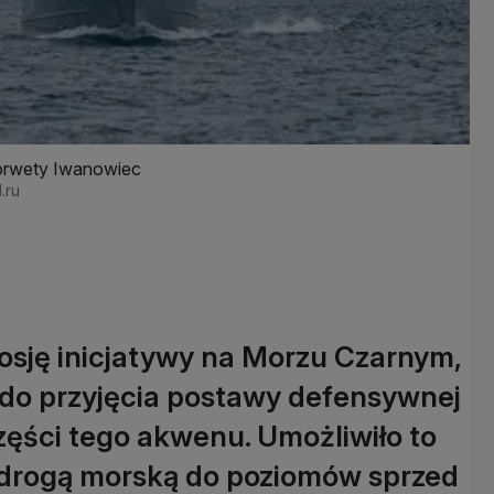
korwety Iwanowiec
l.ru
osję inicjatywy na Morzu Czarnym,
do przyjęcia postawy defensywnej
zęści tego akwenu. Umożliwiło to
 drogą morską do poziomów sprzed