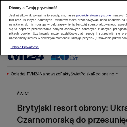
Dbamy o Twoją prywatność
Jeśli użytkownik wyrazi na to zgodę, my, nasze
podmioty stowarzyszone
i naszych
IAB oraz
30
innych Zaufanych Partnerów może przechowywać dane osobowe na ur
uzyskiwać do nich dostęp w celu zapewnienia bardziej spersonalizowanego sposo
się to poprzez przetwarzanie danych osobowych zebranych z danych przegląd
plikach cookie. Użytkownik może udzielić/wycofać zgodę i sprzeciwić się pr
uzasadniony interes w dowolnym momencie, klikając przycisk „Ustawienia plików cook
Polityka Prywatności
Oglądaj TVN24
Najnowsze
Fakty
Świat
Polska
Regionalne
ŚWIAT
Brytyjski resort obrony: Ukr
Czarnomorską do przesunięc