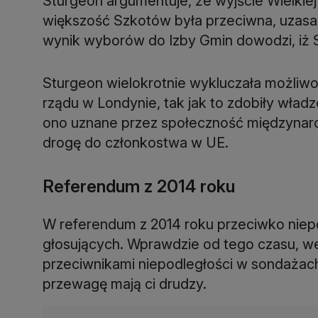
Sturgeon argumentuje, że wyjście Wielkiej 
większość Szkotów była przeciwna, uzasa
wynik wyborów do Izby Gmin dowodzi, iż S
Sturgeon wielokrotnie wykluczała możli
rządu w Londynie, tak jak to zdobiły władz
ono uznane przez społeczność międzynaro
drogę do członkostwa w UE.
Referendum z 2014 roku
W referendum z 2014 roku przeciwko niepo
głosujących. Wprawdzie od tego czasu, 
przeciwnikami niepodległości w sondażach
przewagę mają ci drudzy.