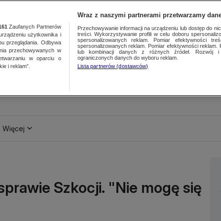
Wraz z naszymi partnerami przetwarzamy dane
161
Zaufanych Partnerów
Przechowywanie informacji na urządzeniu lub dostęp do nich.
treści. Wykorzystywanie profili w celu doboru spersonalizo
ządzeniu użytkownika i
spersonalizowanych reklam. Pomiar efektywności treś
bu przeglądania. Odbywa
spersonalizowanych reklam. Pomiar efektywności reklam. 
ania przechowywanych w
lub kombinacji danych z różnych źródeł. Rozwój i 
ograniczonych danych do wyboru reklam.
zetwarzaniu w oparciu o
ie i reklam”.
Lista partnerów (dostawców)
Więcej
 sprawie Szkocji. "Nie mogę się