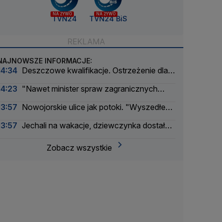
NA ŻYWO
NA ŻYWO
TVN24
TVN24 BiS
NAJNOWSZE INFORMACJE:
14:34
Deszczowe kwalifikacje. Ostrzeżenie dla
Zmarzlika
14:23
"Nawet minister spraw zagranicznych
korzysta"
13:57
Nowojorskie ulice jak potoki. "Wyszedłem
w zupełną ciemność, nagle zaczęło lać"
13:57
Jechali na wakacje, dziewczynka dostała
drgawek. Dramatyczna akcja
Zobacz wszystkie