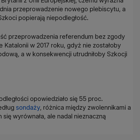
Brytanii z Unii Europejskiej, czemu wyraźna
dnia przeprowadzenie nowego plebiscytu, a
zkoci popierają niepodległość.
wość przeprowadzenia referendum bez zgody
e Katalonii w 2017 roku, gdyż nie zostałoby
dową, a w konsekwencji utrudniłoby Szkocji
dległości opowiedziało się 55 proc.
według
sondaży
, różnica między zwolennikami a
 się wyrównała, ale nadal nieznaczną