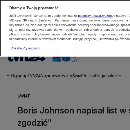
Dbamy o Twoją prywatność
Jeśli użytkownik wyrazi na to zgodę, my, nasze
podmioty stowarzyszone
i naszych
IAB oraz
30
innych Zaufanych Partnerów może przechowywać dane osobowe na ur
uzyskiwać do nich dostęp w celu zapewnienia bardziej spersonalizowanego sposo
się to poprzez przetwarzanie danych osobowych zebranych z danych przegląd
plikach cookie. Użytkownik może udzielić/wycofać zgodę i sprzeciwić się pr
uzasadniony interes w dowolnym momencie, klikając przycisk „Ustawienia plików cook
Polityka Prywatności
Oglądaj TVN24
Najnowsze
Fakty
Świat
Polska
Regionalne
ŚWIAT
Boris Johnson napisał list w
zgodzić"