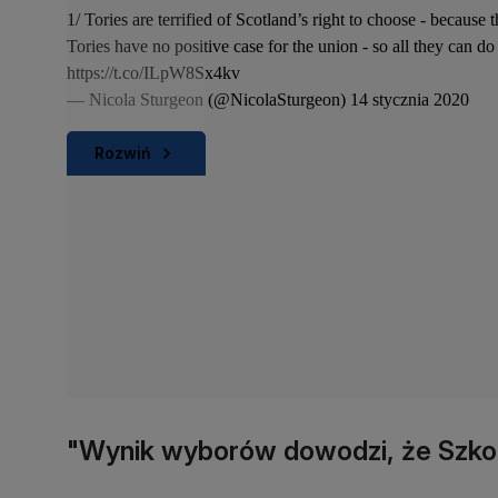
1/ Tories are terrified of Scotland’s right to choose - becau
Tories have no positive case for the union - so all they can do
https://t.co/ILpW8Sx4kv
— Nicola Sturgeon (@NicolaSturgeon)
14 stycznia 2020
Rozwiń
"Wynik wyborów dowodzi, że Szkoc