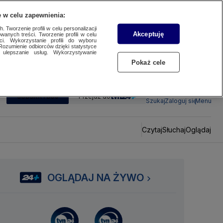
 w celu zapewnienia:
 Tworzenie profili w celu personalizacji
Akceptuję
wanych treści. Tworzenie profili w celu
ci. Wykorzystanie profili do wyboru
Rozumienie odbiorców dzięki statystyce
ulepszanie usług. Wykorzystywanie
Pokaż cele
SUBSKRYBUJ
Przejdź do
Szukaj
Zaloguj się
Menu
Czytaj
Słuchaj
Oglądaj
OGLĄDAJ NA ŻYWO