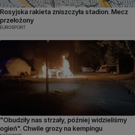
Rosyjska rakieta zniszczyła stadion. Mecz
przełożony
EUROSPORT
"Obudziły nas strzały, później widzieliśmy
ogień". Chwile grozy na kempingu