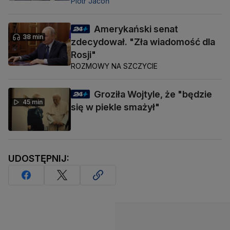
Piotr Jacoń
Amerykański senat
38 min
zdecydował. "Zła wiadomość dla
Rosji"
ROZMOWY NA SZCZYCIE
Groziła Wojtyle, że "będzie
45 min
się w piekle smażył"
UDOSTĘPNIJ: