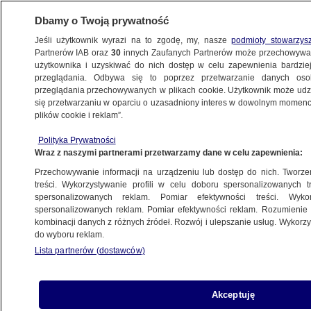
Dbamy o Twoją prywatność
Jeśli użytkownik wyrazi na to zgodę, my, nasze
podmioty stowarzys
Partnerów IAB oraz
30
innych Zaufanych Partnerów może przechowywa
użytkownika i uzyskiwać do nich dostęp w celu zapewnienia bardzi
przeglądania. Odbywa się to poprzez przetwarzanie danych os
przeglądania przechowywanych w plikach cookie. Użytkownik może udzie
ŚWIAT
się przetwarzaniu w oparciu o uzasadniony interes w dowolnym momencie
plików cookie i reklam”.
Wiedzą, kto leciał Airbusem
Polityka Prywatności
Wraz z naszymi partnerami przetwarzamy dane w celu zapewnienia:
22.06.2009, 00:08
Aktualizacja:
22.06.2009, 05:52
Przechowywanie informacji na urządzeniu lub dostęp do nich. Tworzeni
treści. Wykorzystywanie profili w celu doboru spersonalizowanych tr
Udostępnij
spersonalizowanych reklam. Pomiar efektywności treści. Wyko
spersonalizowanych reklam. Pomiar efektywności reklam. Rozumienie o
kombinacji danych z różnych źródeł. Rozwój i ulepszanie usług. Wykor
Zidentyfikowano pierwsze ciała ofiar katastrofy
do wyboru reklam.
Airbusa, który trzy tygodnie temu rozbił się nad
Lista partnerów (dostawców)
Atlantykiem. Formalnie potwierdzono tożsamość
10 obywateli Brazylii 1 jednego obcokrajowca.
Akceptuję