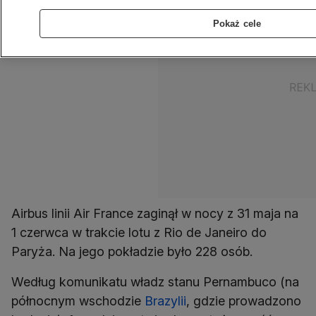
Pokaż cele
Airbus linii Air France zaginął w nocy z 31 maja na
1 czerwca w trakcie lotu z Rio de Janeiro do
Paryża. Na jego pokładzie było 228 osób.
Według komunikatu władz stanu Pernambuco (na
północnym wschodzie
Brazylii
, gdzie prowadzono