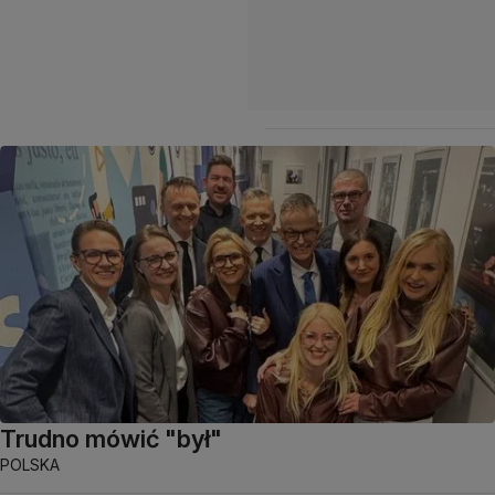
Trudno mówić "był"
POLSKA