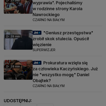
27 min
wyprawia". Pojechaliśmy
w rodzinne strony Karola
Nawrockiego
CZARNO NA BIAŁYM
"Geniusz przestępstwa"
28 min
zrobił skok stulecia. Opuścił
więzienie
SUPERWIZJER
Prokuratura wzięła się
28 min
za człowieka Kaczyńskiego. Już
nie "wszystko mogę" Daniel
Obajtek?
CZARNO NA BIAŁYM
UDOSTĘPNIJ: