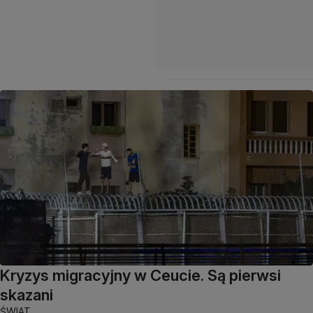
Kryzys migracyjny w Ceucie. Są pierwsi
skazani
ŚWIAT