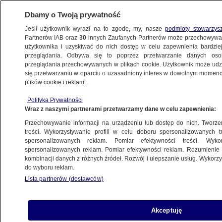
Dbamy o Twoją prywatność
Jeśli użytkownik wyrazi na to zgodę, my, nasze
podmioty stowarzys
Partnerów IAB oraz
30
innych Zaufanych Partnerów może przechowywa
użytkownika i uzyskiwać do nich dostęp w celu zapewnienia bardzi
przeglądania. Odbywa się to poprzez przetwarzanie danych os
przeglądania przechowywanych w plikach cookie. Użytkownik może udzie
ŚWIAT
się przetwarzaniu w oparciu o uzasadniony interes w dowolnym momencie
plików cookie i reklam”.
Największy brytyjski pakiet pomocy dla
Polityka Prywatności
Ukrainy. Sunak ogłosi go w Warszawie
Wraz z naszymi partnerami przetwarzamy dane w celu zapewnienia:
Przechowywanie informacji na urządzeniu lub dostęp do nich. Tworzeni
23.04.2024, 07:15
treści. Wykorzystywanie profili w celu doboru spersonalizowanych tr
spersonalizowanych reklam. Pomiar efektywności treści. Wyko
spersonalizowanych reklam. Pomiar efektywności reklam. Rozumienie o
Udostępnij
kombinacji danych z różnych źródeł. Rozwój i ulepszanie usług. Wykor
do wyboru reklam.
Lista partnerów (dostawców)
Akceptuję