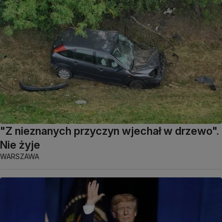
"Z nieznanych przyczyn wjechał w drzewo".
Nie żyje
WARSZAWA