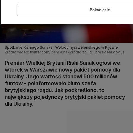
Pokaż cele
Spotkanie Rishiego Sunaka i Wołodymyra Zełenskiego w Kijowie
Źródło wideo: twitter.com/RishiSunak
Źródło zdj. gł.: president.gov.ua
Premier Wielkiej Brytanii Rishi Sunak ogłosi we
wtorek w Warszawie nowy pakiet pomocy dla
Ukrainy. Jego wartość stanowi 500 milionów
funtów - poinformowało biuro szefa
brytyjskiego rządu. Jak podkreślono, to
największy pojedynczy brytyjski pakiet pomocy
dla Ukrainy.