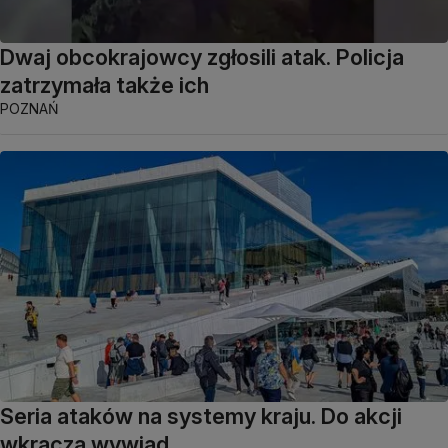
Dwaj obcokrajowcy zgłosili atak. Policja
zatrzymała także ich
POZNAŃ
Seria ataków na systemy kraju. Do akcji
wkracza wywiad