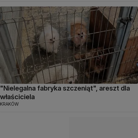
"Nielegalna fabryka szczeniąt", areszt dla
właściciela
KRAKÓW