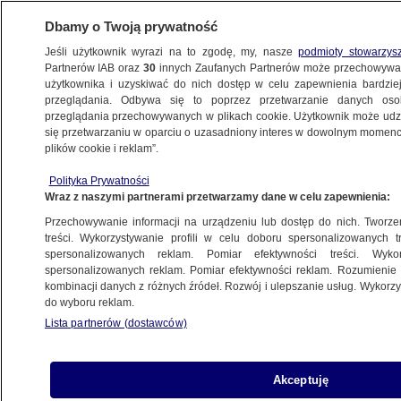
Dbamy o Twoją prywatność
Jeśli użytkownik wyrazi na to zgodę, my, nasze
podmioty stowarzys
Partnerów IAB oraz
30
innych Zaufanych Partnerów może przechowywa
użytkownika i uzyskiwać do nich dostęp w celu zapewnienia bardzi
przeglądania. Odbywa się to poprzez przetwarzanie danych os
przeglądania przechowywanych w plikach cookie. Użytkownik może udzie
ŚWIAT
się przetwarzaniu w oparciu o uzasadniony interes w dowolnym momencie
plików cookie i reklam”.
Surowce w dół, "Opiekun Turkmenów"
Polityka Prywatności
chce rządzić dłużej
Wraz z naszymi partnerami przetwarzamy dane w celu zapewnienia:
Przechowywanie informacji na urządzeniu lub dostęp do nich. Tworzeni
15.02.2016, 21:15
Aktualizacja:
15.02.2016, 21:22
treści. Wykorzystywanie profili w celu doboru spersonalizowanych tr
spersonalizowanych reklam. Pomiar efektywności treści. Wyko
spersonalizowanych reklam. Pomiar efektywności reklam. Rozumienie o
Udostępnij
kombinacji danych z różnych źródeł. Rozwój i ulepszanie usług. Wykor
do wyboru reklam.
Lista partnerów (dostawców)
Akceptuję