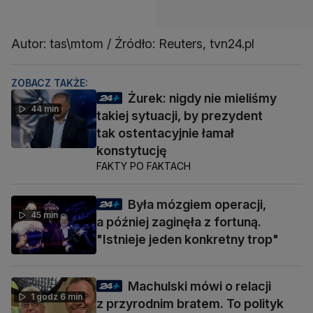
Autor: tas\mtom / Źródło: Reuters, tvn24.pl
ZOBACZ TAKŻE:
Żurek: nigdy nie mieliśmy
44 min
takiej sytuacji, by prezydent
tak ostentacyjnie łamał
konstytucję
FAKTY PO FAKTACH
Była mózgiem operacji,
45 min
a później zaginęła z fortuną.
"Istnieje jeden konkretny trop"
Machulski mówi o relacji
1 godz 6 min
z przyrodnim bratem. To polityk