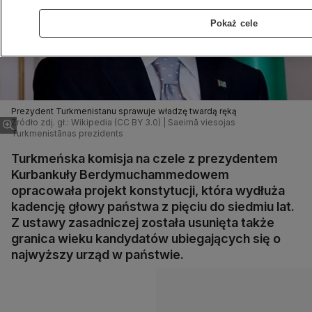
Pokaż cele
Prezydent Turkmenistanu sprawuje władzę twardą ręką
Źródło zdj. gł.: Wikipedia (CC BY 3.0) | Saeimā viesojas
Turkmenistānas prezidents
Turkmeńska komisja na czele z prezydentem
Kurbankuły Berdymuchammedowem
opracowała projekt konstytucji, która wydłuża
kadencję głowy państwa z pięciu do siedmiu lat.
Z ustawy zasadniczej została usunięta także
granica wieku kandydatów ubiegających się o
najwyższy urząd w państwie.