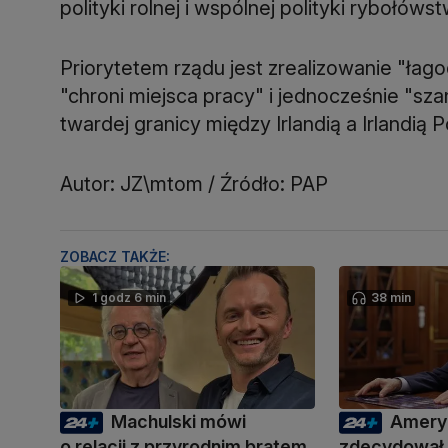
polityki rolnej i wspólnej polityki rybołóws
Priorytetem rządu jest zrealizowanie "łag
"chroni miejsca pracy" i jednocześnie "s
twardej granicy między Irlandią a Irlandią P
Autor: JZ\mtom / Źródło: PAP
ZOBACZ TAKŻE:
1 godz 6 min
38 min
Machulski mówi
Amery
o relacji z przyrodnim bratem.
zdecydował.