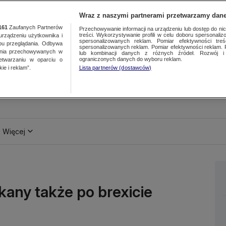
Wraz z naszymi partnerami przetwarzamy dane
161
Zaufanych Partnerów
Przechowywanie informacji na urządzeniu lub dostęp do nich.
treści. Wykorzystywanie profili w celu doboru spersonalizo
ządzeniu użytkownika i
spersonalizowanych reklam. Pomiar efektywności treś
bu przeglądania. Odbywa
spersonalizowanych reklam. Pomiar efektywności reklam. 
ania przechowywanych w
lub kombinacji danych z różnych źródeł. Rozwój i 
ograniczonych danych do wyboru reklam.
zetwarzaniu w oparciu o
ie i reklam”.
Lista partnerów (dostawców)
Więcej
kany także po brexicie