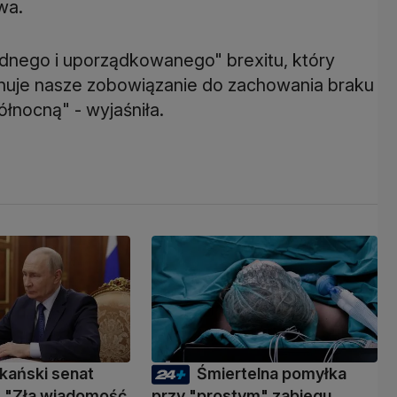
twa.
odnego i uporządkowanego" brexitu, który
zanuje nasze zobowiązanie do zachowania braku
ółnocną" - wyjaśniła.
kański senat
Śmiertelna pomyłka
 "Zła wiadomość
przy "prostym" zabiegu.