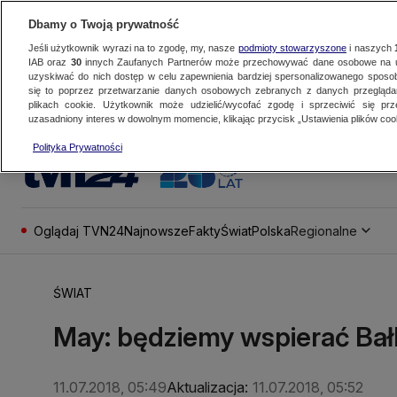
Dbamy o Twoją prywatność
Jeśli użytkownik wyrazi na to zgodę, my, nasze
podmioty stowarzyszone
i naszych
IAB oraz
30
innych Zaufanych Partnerów może przechowywać dane osobowe na ur
uzyskiwać do nich dostęp w celu zapewnienia bardziej spersonalizowanego sposo
się to poprzez przetwarzanie danych osobowych zebranych z danych przegląd
plikach cookie. Użytkownik może udzielić/wycofać zgodę i sprzeciwić się pr
uzasadniony interes w dowolnym momencie, klikając przycisk „Ustawienia plików cook
Polityka Prywatności
Oglądaj TVN24
Najnowsze
Fakty
Świat
Polska
Regionalne
ŚWIAT
May: będziemy wspierać Bał
11.07.2018, 05:49
Aktualizacja:
11.07.2018, 05:52