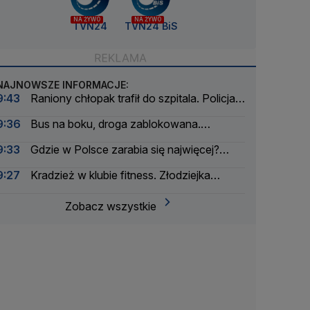
NA ŻYWO
NA ŻYWO
TVN24
TVN24 BiS
NAJNOWSZE INFORMACJE:
9:43
Raniony chłopak trafił do szpitala. Policja
zatrzymała dwóch 16-latków
9:36
Bus na boku, droga zablokowana.
Kilkanaście osób poszkodowanych
9:33
Gdzie w Polsce zarabia się najwięcej?
Mała gmina zaskakuje
9:27
Kradzież w klubie fitness. Złodziejka
"zdobycze" próbowała wysłać za granicę
Zobacz wszystkie