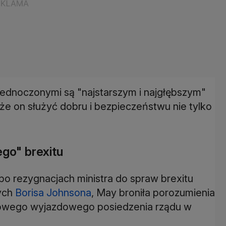
jednoczonymi są "najstarszym i najgłębszym"
oże on służyć dobru i bezpieczeństwu nie tylko
go" brexitu
o rezygnacjach ministra do spraw brexitu
nych
Borisa Johnsona
, May broniła porozumienia
owego wyjazdowego posiedzenia rządu w