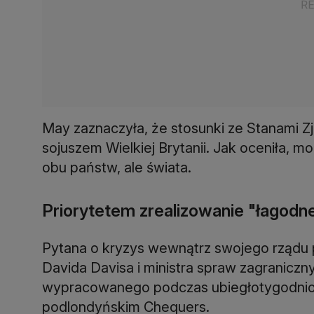
May zaznaczyła, że stosunki ze Stanami Z
sojuszem Wielkiej Brytanii. Jak oceniła, m
obu państw, ale świata.
Priorytetem zrealizowanie "łagodne
Pytana o kryzys wewnątrz swojego rządu p
Davida Davisa i ministra spraw zagranicz
wypracowanego podczas ubiegłotygodni
podlondyńskim Chequers.