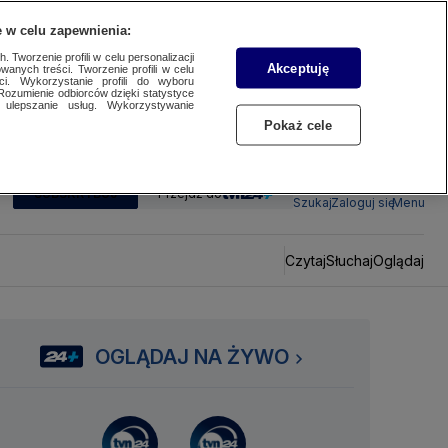
 w celu zapewnienia:
 Tworzenie profili w celu personalizacji
Akceptuję
wanych treści. Tworzenie profili w celu
ci. Wykorzystanie profili do wyboru
Rozumienie odbiorców dzięki statystyce
ulepszanie usług. Wykorzystywanie
Pokaż cele
SUBSKRYBUJ
Przejdź do
Szukaj
Zaloguj się
Menu
Czytaj
Słuchaj
Oglądaj
OGLĄDAJ NA ŻYWO