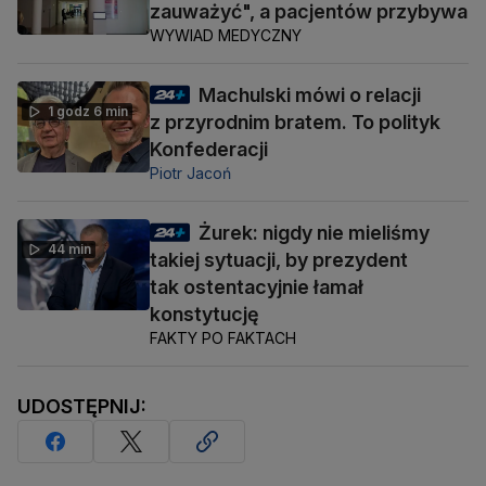
zauważyć", a pacjentów przybywa
WYWIAD MEDYCZNY
Machulski mówi o relacji
1 godz 6 min
z przyrodnim bratem. To polityk
Konfederacji
Piotr Jacoń
Żurek: nigdy nie mieliśmy
44 min
takiej sytuacji, by prezydent
tak ostentacyjnie łamał
konstytucję
FAKTY PO FAKTACH
UDOSTĘPNIJ: