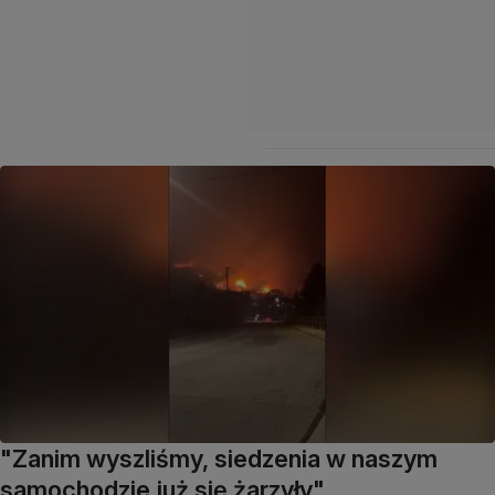
"Zanim wyszliśmy, siedzenia w naszym
samochodzie już się żarzyły"