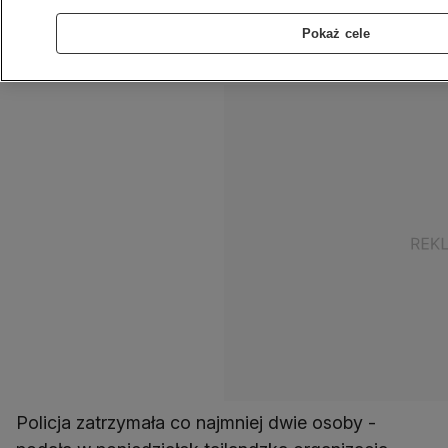
Birmańczycy protestowali przeciwko
Pokaż cele
zamachowi stanu, do którego doszło w
sąsiednim kraju.
Policja zatrzymała co najmniej dwie osoby -