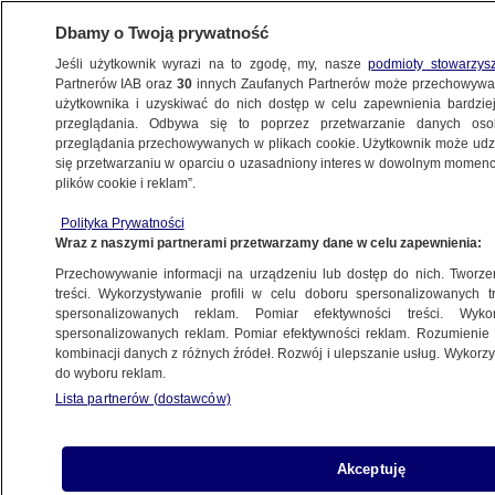
Dbamy o Twoją prywatność
Jeśli użytkownik wyrazi na to zgodę, my, nasze
podmioty stowarzys
Partnerów IAB oraz
30
innych Zaufanych Partnerów może przechowywa
użytkownika i uzyskiwać do nich dostęp w celu zapewnienia bardzi
przeglądania. Odbywa się to poprzez przetwarzanie danych os
przeglądania przechowywanych w plikach cookie. Użytkownik może udzie
ŚWIAT
się przetwarzaniu w oparciu o uzasadniony interes w dowolnym momencie
plików cookie i reklam”.
Protestowali przeciwko zamachowi stanu
Polityka Prywatności
u sąsiada. Starcia z policją
Wraz z naszymi partnerami przetwarzamy dane w celu zapewnienia:
Przechowywanie informacji na urządzeniu lub dostęp do nich. Tworzeni
1.02.2021, 15:58
treści. Wykorzystywanie profili w celu doboru spersonalizowanych tr
spersonalizowanych reklam. Pomiar efektywności treści. Wyko
spersonalizowanych reklam. Pomiar efektywności reklam. Rozumienie o
Udostępnij
kombinacji danych z różnych źródeł. Rozwój i ulepszanie usług. Wykor
do wyboru reklam.
Co najmniej dwie osoby zostały ranne w
Lista partnerów (dostawców)
starciach z policją podczas protestu przed
birmańską ambasadą w Bangkoku. W tym
miejscu zgromadziło się około 200 osób -
Akceptuję
podała agencja Reutera. Obywatele Tajlandii i