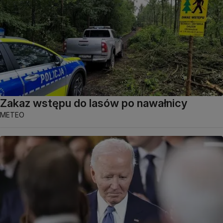
Zakaz wstępu do lasów po nawałnicy
METEO