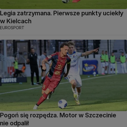
Legia zatrzymana. Pierwsze punkty uciekły
w Kielcach
EUROSPORT
Pogoń się rozpędza. Motor w Szczecinie
nie odpalił