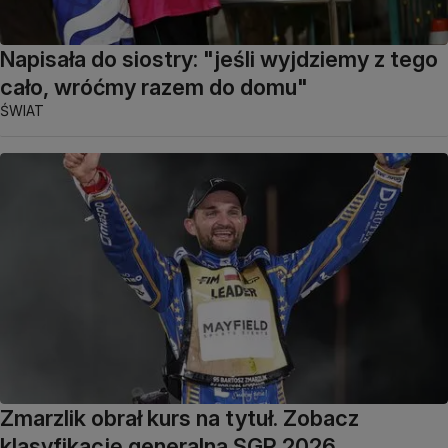
Napisała do siostry: "jeśli wyjdziemy z tego
cało, wróćmy razem do domu"
ŚWIAT
Zmarzlik obrał kurs na tytuł. Zobacz
klasyfikację generalną SGP 2026