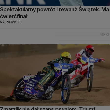
Spektakularny powrót i rewanż Świątek. Ma
ćwierćfinał
NAJNOWSZE
Zmarzlik nie dał szans rywalom. Triumf