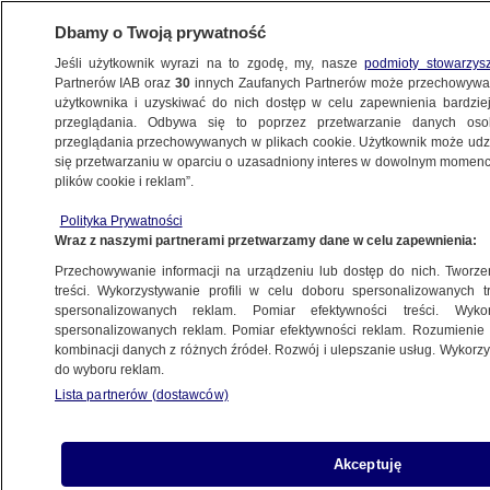
Dbamy o Twoją prywatność
Jeśli użytkownik wyrazi na to zgodę, my, nasze
podmioty stowarzys
Partnerów IAB oraz
30
innych Zaufanych Partnerów może przechowywa
użytkownika i uzyskiwać do nich dostęp w celu zapewnienia bardzi
przeglądania. Odbywa się to poprzez przetwarzanie danych os
przeglądania przechowywanych w plikach cookie. Użytkownik może udzie
ŚWIAT
się przetwarzaniu w oparciu o uzasadniony interes w dowolnym momencie
plików cookie i reklam”.
Premier Tajlandii: zdjęcia pary królewskiej
Polityka Prywatności
w gazetach są zbyt małe
Wraz z naszymi partnerami przetwarzamy dane w celu zapewnienia:
Przechowywanie informacji na urządzeniu lub dostęp do nich. Tworzeni
2.12.2020, 05:46
treści. Wykorzystywanie profili w celu doboru spersonalizowanych tr
spersonalizowanych reklam. Pomiar efektywności treści. Wyko
spersonalizowanych reklam. Pomiar efektywności reklam. Rozumienie o
Udostępnij
kombinacji danych z różnych źródeł. Rozwój i ulepszanie usług. Wykor
do wyboru reklam.
W Tajlandii od kilku miesięcy trwają antyrządowe
Lista partnerów (dostawców)
protesty. Obecna sytuacja w kraju nie podoba się
premierowi. Generał Prayuth Chan-ocha
krytykuje miejscowe media za sposób, w jaki
Akceptuję
relacjonują trwające antyrządowe protesty.