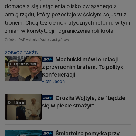
domagają się ustąpienia blisko związanego z
armią rządu, który pozostaje w ścisłym sojuszu z
tronem. Chcą też demokratycznych reform, w tym
zmian w konstytucji i ograniczenia roli króla.
Źródło: PAP
Autorka/Autor: asty//now
ZOBACZ TAKŻE:
Machulski mówi o relacji
1 godz 6 min
z przyrodnim bratem. To polityk
Konfederacji
Piotr Jacoń
Groziła Wojtyle, że "będzie
45 min
się w piekle smażył"
Śmiertelna pomyłka przy