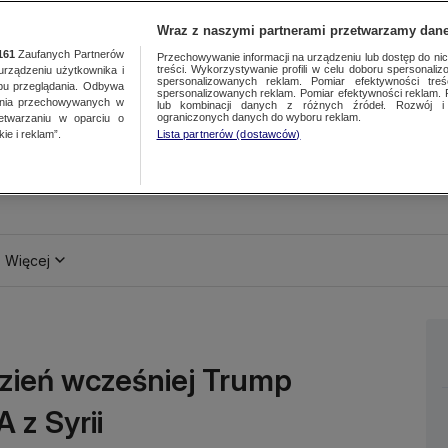
Wraz z naszymi partnerami przetwarzamy dane
161
Zaufanych Partnerów
Przechowywanie informacji na urządzeniu lub dostęp do nich.
treści. Wykorzystywanie profili w celu doboru spersonalizo
ządzeniu użytkownika i
spersonalizowanych reklam. Pomiar efektywności treś
bu przeglądania. Odbywa
spersonalizowanych reklam. Pomiar efektywności reklam. 
ania przechowywanych w
lub kombinacji danych z różnych źródeł. Rozwój i 
ograniczonych danych do wyboru reklam.
zetwarzaniu w oparciu o
ie i reklam”.
Lista partnerów (dostawców)
Więcej
zień wcześniej Trump
 z Syrii