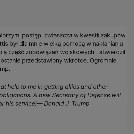
 olbrzymi postęp, zwłaszcza w kwestii zakupów
is był dla mnie wielką pomocą w nakłanianiu
woją część zobowiązań wojskowych", stwierdził
zostanie przedstawiony wkrótce. Ogromnie
ump.
at help to me in getting allies and other
y obligations. A new Secretary of Defense will
for his service!— Donald J. Trump