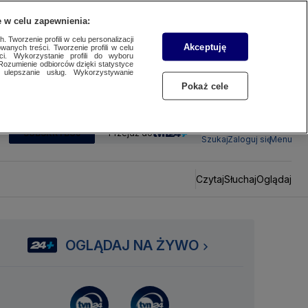
 w celu zapewnienia:
 Tworzenie profili w celu personalizacji
Akceptuję
wanych treści. Tworzenie profili w celu
ci. Wykorzystanie profili do wyboru
Rozumienie odbiorców dzięki statystyce
ulepszanie usług. Wykorzystywanie
Pokaż cele
SUBSKRYBUJ
Przejdź do
Szukaj
Zaloguj się
Menu
Czytaj
Słuchaj
Oglądaj
OGLĄDAJ NA ŻYWO