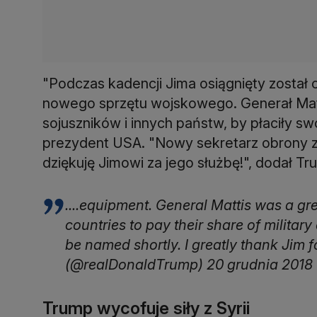
"Podczas kadencji Jima osiągnięty został
nowego sprzętu wojskowego. Generał Matt
sojuszników i innych państw, by płaciły s
prezydent USA. "Nowy sekretarz obrony 
dziękuję Jimowi za jego służbę!", dodał Tr
....equipment. General Mattis was a gre
countries to pay their share of militar
be named shortly. I greatly thank Jim 
(@realDonaldTrump) 20 grudnia 2018
Trump wycofuje siły z Syrii