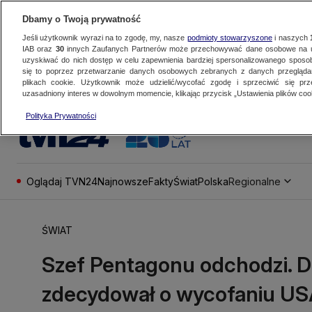
Dbamy o Twoją prywatność
Jeśli użytkownik wyrazi na to zgodę, my, nasze
podmioty stowarzyszone
i naszych
IAB oraz
30
innych Zaufanych Partnerów może przechowywać dane osobowe na ur
uzyskiwać do nich dostęp w celu zapewnienia bardziej spersonalizowanego sposo
się to poprzez przetwarzanie danych osobowych zebranych z danych przegląd
plikach cookie. Użytkownik może udzielić/wycofać zgodę i sprzeciwić się pr
uzasadniony interes w dowolnym momencie, klikając przycisk „Ustawienia plików cook
Polityka Prywatności
Oglądaj TVN24
Najnowsze
Fakty
Świat
Polska
Regionalne
ŚWIAT
Szef Pentagonu odchodzi. D
zdecydował o wycofaniu USA