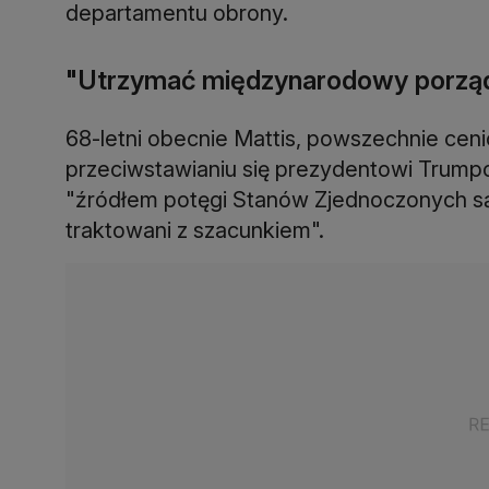
departamentu obrony.
"Utrzymać międzynarodowy porzą
68-letni obecnie Mattis, powszechnie cen
przeciwstawianiu się prezydentowi Trumpow
"źródłem potęgi Stanów Zjednoczonych są i
traktowani z szacunkiem".