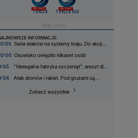
NA ŻYWO
NA ŻYWO
TVN24
TVN24 BiS
NAJNOWSZE INFORMACJE:
10:05
Seria ataków na systemy kraju. Do akcji
wkracza wywiad
10:00
Osuwisko uwięziło kilkaset osób
9:55
"Nielegalna fabryka szczeniąt", areszt dla
właściciela
9:54
Atak dronów i rakiet. Pod gruzami są
uwięzieni ludzie
Zobacz wszystkie