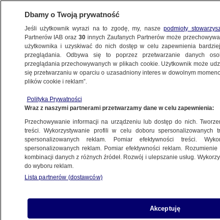
Dbamy o Twoją prywatność
Jeśli użytkownik wyrazi na to zgodę, my, nasze
podmioty stowarzys
Partnerów IAB oraz
30
innych Zaufanych Partnerów może przechowywa
użytkownika i uzyskiwać do nich dostęp w celu zapewnienia bardzi
przeglądania. Odbywa się to poprzez przetwarzanie danych os
przeglądania przechowywanych w plikach cookie. Użytkownik może udzie
ŚWIAT
się przetwarzaniu w oparciu o uzasadniony interes w dowolnym momencie
plików cookie i reklam”.
Stanęły koleje w Niemczech
Polityka Prywatności
Wraz z naszymi partnerami przetwarzamy dane w celu zapewnienia:
2.07.2007, 12:58
Aktualizacja:
2.07.2007, 14:01
Przechowywanie informacji na urządzeniu lub dostęp do nich. Tworzeni
treści. Wykorzystywanie profili w celu doboru spersonalizowanych tr
Udostępnij
spersonalizowanych reklam. Pomiar efektywności treści. Wyko
spersonalizowanych reklam. Pomiar efektywności reklam. Rozumienie o
kombinacji danych z różnych źródeł. Rozwój i ulepszanie usług. Wykor
do wyboru reklam.
Lista partnerów (dostawców)
Akceptuję