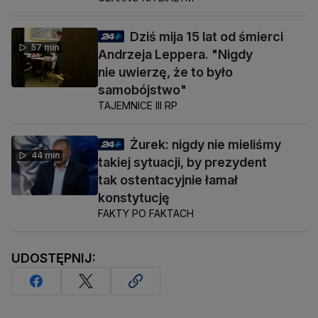
Dziś mija 15 lat od śmierci
57 min
Andrzeja Leppera. "Nigdy
nie uwierzę, że to było
samobójstwo"
TAJEMNICE III RP
Żurek: nigdy nie mieliśmy
44 min
takiej sytuacji, by prezydent
tak ostentacyjnie łamał
konstytucję
FAKTY PO FAKTACH
UDOSTĘPNIJ: