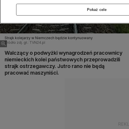
Pokaż cele
Strajk kolejarzy w Niemczech będzie kontynuowany
Źródło zdj. gł.: TVN24.pl
Walczący o podwyżki wynagrodzeń pracownicy
niemieckich kolei państwowych przeprowadzili
strajk ostrzegawczy. Jutro rano nie będą
pracować maszyniści.