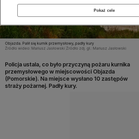
Pokaż cele
Objazda. Palił się kurnik przemysłowy, padły kury
Źródło wideo: Mariusz Jasłowski
Źródło zdj. gł.: Mariusz Jasłowski
Policja ustala, co było przyczyną pożaru kurnika
przemysłowego w miejscowości Objazda
(Pomorskie). Na miejsce wysłano 10 zastępów
straży pożarnej. Padły kury.