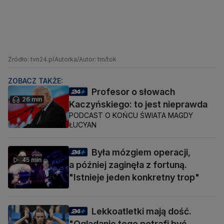
Źródło: tvn24.pl
Autorka/Autor: tm/tok
ZOBACZ TAKŻE:
Profesor o słowach
26 min
Kaczyńskiego: to jest nieprawda
PODCAST O KOŃCU ŚWIATA MAGDY
ŁUCYAN
Była mózgiem operacji,
45 min
a później zaginęła z fortuną.
"Istnieje jeden konkretny trop"
Lekkoatletki mają dość.
"Oglądanie tego potrafi być