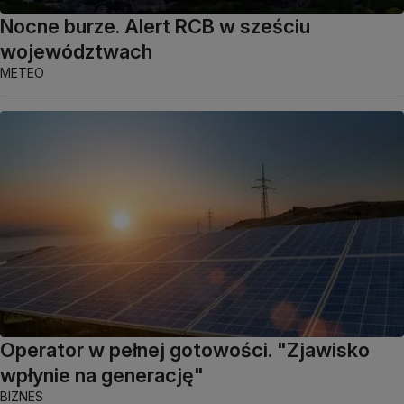
Nocne burze. Alert RCB w sześciu
województwach
METEO
Operator w pełnej gotowości. "Zjawisko
wpłynie na generację"
BIZNES