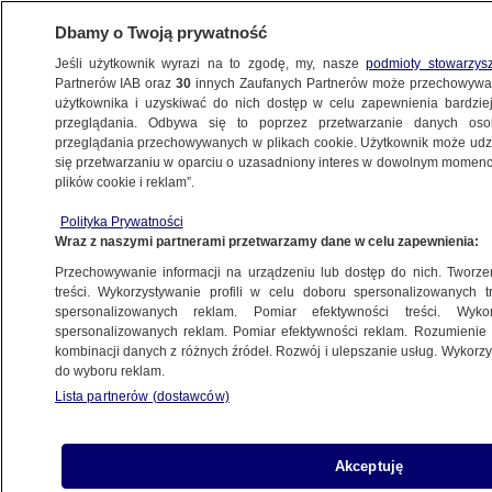
Dbamy o Twoją prywatność
Jeśli użytkownik wyrazi na to zgodę, my, nasze
podmioty stowarzys
Partnerów IAB oraz
30
innych Zaufanych Partnerów może przechowywa
użytkownika i uzyskiwać do nich dostęp w celu zapewnienia bardzi
przeglądania. Odbywa się to poprzez przetwarzanie danych os
przeglądania przechowywanych w plikach cookie. Użytkownik może udzie
TRÓJMIASTO
się przetwarzaniu w oparciu o uzasadniony interes w dowolnym momencie
plików cookie i reklam”.
W ogniu stanął kurnik, padły kury
Polityka Prywatności
Wraz z naszymi partnerami przetwarzamy dane w celu zapewnienia:
14.05.2025, 18:47
Przechowywanie informacji na urządzeniu lub dostęp do nich. Tworzeni
treści. Wykorzystywanie profili w celu doboru spersonalizowanych tr
Posłuchaj artykułu
spersonalizowanych reklam. Pomiar efektywności treści. Wyko
Czyta lektor AI
spersonalizowanych reklam. Pomiar efektywności reklam. Rozumienie o
kombinacji danych z różnych źródeł. Rozwój i ulepszanie usług. Wykor
do wyboru reklam.
Lista partnerów (dostawców)
Akceptuję