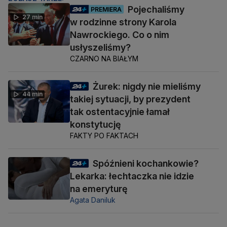
Pojechaliśmy
PREMIERA
27 min
w rodzinne strony Karola
Nawrockiego. Co o nim
usłyszeliśmy?
CZARNO NA BIAŁYM
Żurek: nigdy nie mieliśmy
44 min
takiej sytuacji, by prezydent
tak ostentacyjnie łamał
konstytucję
FAKTY PO FAKTACH
Spóźnieni kochankowie?
Lekarka: łechtaczka nie idzie
na emeryturę
Agata Daniluk