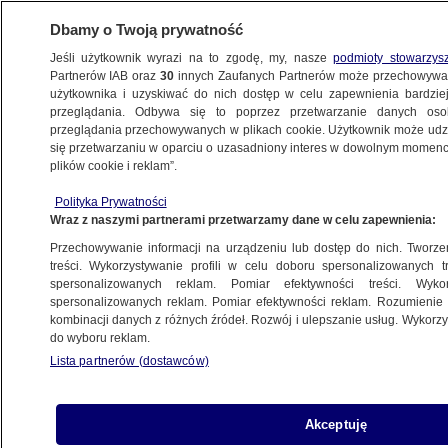
Dbamy o Twoją prywatność
Jeśli użytkownik wyrazi na to zgodę, my, nasze
podmioty stowarzys
Partnerów IAB oraz
30
innych Zaufanych Partnerów może przechowywa
użytkownika i uzyskiwać do nich dostęp w celu zapewnienia bardzi
przeglądania. Odbywa się to poprzez przetwarzanie danych os
przeglądania przechowywanych w plikach cookie. Użytkownik może udzie
ŚWIAT
się przetwarzaniu w oparciu o uzasadniony interes w dowolnym momencie
plików cookie i reklam”.
Rosyjski attache wojskowy na paradzie w
Polityka Prywatności
Naddniestrzu. "Nieprzyjazny gest"
Wraz z naszymi partnerami przetwarzamy dane w celu zapewnienia:
Przechowywanie informacji na urządzeniu lub dostęp do nich. Tworzeni
9.09.2015, 13:34
Aktualizacja:
9.09.2015, 13:37
treści. Wykorzystywanie profili w celu doboru spersonalizowanych tr
spersonalizowanych reklam. Pomiar efektywności treści. Wyko
spersonalizowanych reklam. Pomiar efektywności reklam. Rozumienie o
Udostępnij
kombinacji danych z różnych źródeł. Rozwój i ulepszanie usług. Wykor
do wyboru reklam.
Lista partnerów (dostawców)
Akceptuję