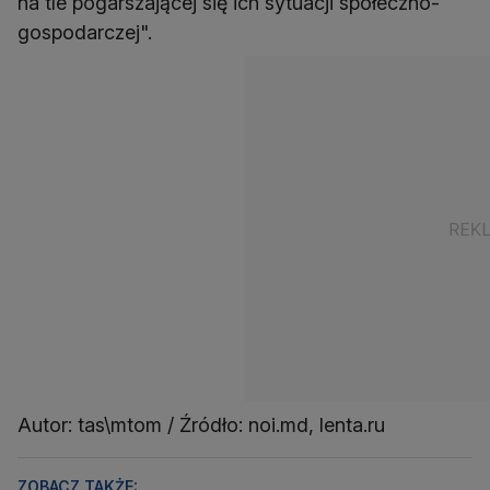
na tle pogarszającej się ich sytuacji społeczno-
gospodarczej".
Autor: tas\mtom / Źródło: noi.md, lenta.ru
ZOBACZ TAKŻE: