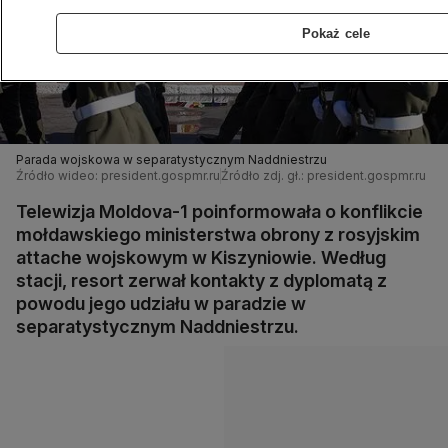
Pokaż cele
Parada wojskowa w separatystycznym Naddniestrzu
Źródło wideo: president.gospmr.ru
Źródło zdj. gł.: president.gospmr.ru
Telewizja Moldova-1 poinformowała o konflikcie
mołdawskiego ministerstwa obrony z rosyjskim
attache wojskowym w Kiszyniowie. Według
stacji, resort zerwał kontakty z dyplomatą z
powodu jego udziału w paradzie w
separatystycznym Naddniestrzu.