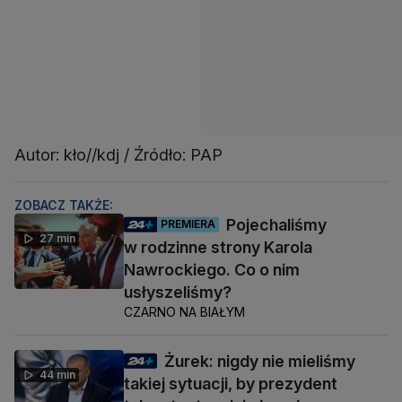
Autor: kło//kdj / Źródło: PAP
ZOBACZ TAKŻE:
Pojechaliśmy
PREMIERA
27 min
w rodzinne strony Karola
Nawrockiego. Co o nim
usłyszeliśmy?
CZARNO NA BIAŁYM
Żurek: nigdy nie mieliśmy
44 min
takiej sytuacji, by prezydent