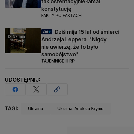
tak ostentacyjnie łamał
konstytucję
FAKTY PO FAKTACH
Dziś mija 15 lat od śmierci
57 min
Andrzeja Leppera. "Nigdy
nie uwierzę, że to było
samobójstwo"
TAJEMNICE III RP
UDOSTĘPNIJ:
TAGI:
Ukraina
Ukraina. Aneksja Krymu