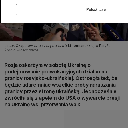
Pokaż cele
Jacek Czaputowicz o szczycie czwórki normandzkiej w Paryżu
Źródło wideo: tvn24
Rosja oskarżyła w sobotę Ukrainę o
podejmowanie prowokacyjnych działań na
granicy rosyjsko-ukraińskiej. Ostrzegła też, że
będzie udaremniać wszelkie próby naruszania
granicy przez stronę ukraińską. Jednocześnie
zwróciła się z apelem do USA o wywarcie presji
na Ukrainę ws. przerwania walk.