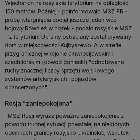
Wjechał on na rosyjskie terytorium na odległość
150 metrów. Później - poinformowało MSZ FR -
próbę wtargnięcia podjął jeszcze jeden wóz
bojowy.Również w piątek - podało rosyjskie MSZ
- z terytorium Ukrainy ostrzelany został prywatny
dom w miejscowości Kujbyszewo. A w strefie
przygranicznej w rejonie amwrosijewskim i
szachtiorskim (obwód doniecki) "odnotowano
ruchy znacznej liczby sprzętu wojskowego,
systemów artyleryjskich i pojazdów
opancerzonych".
Rosja "zaniepokojona"
"MSZ Rosji wyraża poważne zaniepokojenie z
powodu trudnej sytuacji powstałej na niektórych
odcinkach granicy rosyjsko-ukraińskiej wskutek