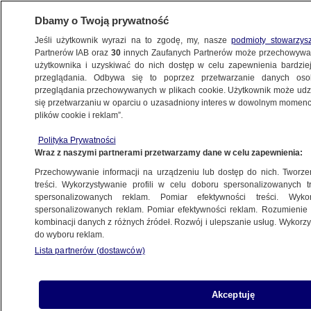
Dbamy o Twoją prywatność
Jeśli użytkownik wyrazi na to zgodę, my, nasze
podmioty stowarzys
Partnerów IAB oraz
30
innych Zaufanych Partnerów może przechowywa
użytkownika i uzyskiwać do nich dostęp w celu zapewnienia bardzi
przeglądania. Odbywa się to poprzez przetwarzanie danych os
przeglądania przechowywanych w plikach cookie. Użytkownik może udzie
ŚWIAT
się przetwarzaniu w oparciu o uzasadniony interes w dowolnym momencie
plików cookie i reklam”.
Rosja "zaniepokojona". "Ukraińska armia
Polityka Prywatności
przekracza granicę"
Wraz z naszymi partnerami przetwarzamy dane w celu zapewnienia:
Przechowywanie informacji na urządzeniu lub dostęp do nich. Tworzeni
14.06.2014, 19:44
Aktualizacja:
14.06.2014, 20:20
treści. Wykorzystywanie profili w celu doboru spersonalizowanych tr
spersonalizowanych reklam. Pomiar efektywności treści. Wyko
spersonalizowanych reklam. Pomiar efektywności reklam. Rozumienie o
Udostępnij
kombinacji danych z różnych źródeł. Rozwój i ulepszanie usług. Wykor
do wyboru reklam.
Lista partnerów (dostawców)
Akceptuję