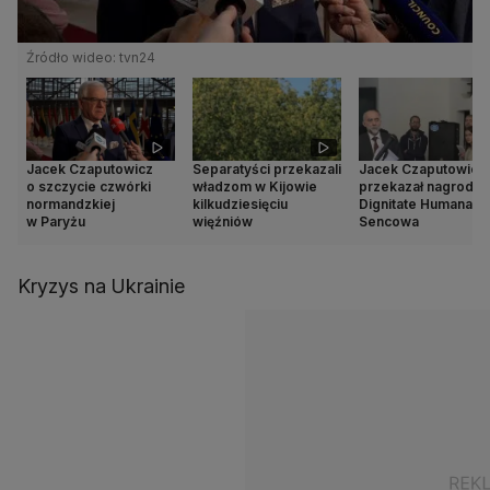
Źródło wideo: tvn24
Jacek Czaputowicz
Separatyści przekazali
Jacek Czaputowicz
o szczycie czwórki
władzom w Kijowie
przekazał nagrodę 
normandzkiej
kilkudziesięciu
Dignitate Humana dl
w Paryżu
więźniów
Sencowa
Kryzys na Ukrainie