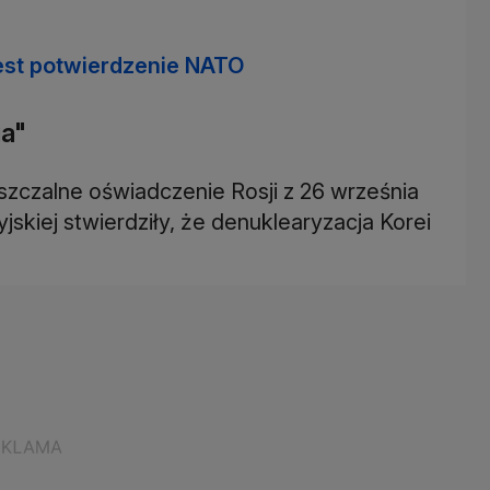
est potwierdzenie NATO
ia"
zczalne oświadczenie Rosji z 26 września
skiej stwierdziły, że denuklearyzacja Korei