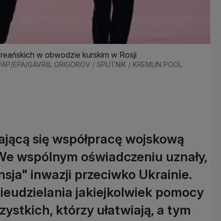
reańskich w obwodzie kurskim w Rosji
.: PAP/EPA/GAVRIIL GRIGOROV / SPUTNIK / KREMLIN POOL
ającą się współpracę wojskową
 We wspólnym oświadczeniu uznały,
sja" inwazji przeciwko Ukrainie.
eudzielania jakiejkolwiek pomocy
zystkich, którzy ułatwiają, a tym