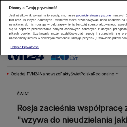
Dbamy o Twoją prywatność
Jeśli użytkownik wyrazi na to zgodę, my, nasze
podmioty stowarzyszone
i naszych
IAB oraz
30
innych Zaufanych Partnerów może przechowywać dane osobowe na ur
uzyskiwać do nich dostęp w celu zapewnienia bardziej spersonalizowanego sposo
się to poprzez przetwarzanie danych osobowych zebranych z danych przegląd
plikach cookie. Użytkownik może udzielić/wycofać zgodę i sprzeciwić się pr
uzasadniony interes w dowolnym momencie, klikając przycisk „Ustawienia plików cook
Polityka Prywatności
Oglądaj TVN24
Najnowsze
Fakty
Świat
Polska
Regionalne
ŚWIAT
Rosja zacieśnia współpracę
"wzywa do nieudzielania ja