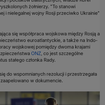
yszkolonych żołnierzy. "To stanowi
i nielegalnej wojny Rosji przeciwko Ukrainie"
biająca się współpraca wojskowa między Rosją a
eczeństwo euroatlantyckie, a także na Indo-
ółpracy wojskowej pomiędzy dwoma krajami
Bezpieczeństwa
ONZ
, co jest szczególne
atus stałego członka Rady.
ę do wspomnianych rezolucji i przestrzegała
 zaapelowano w dokumencie.