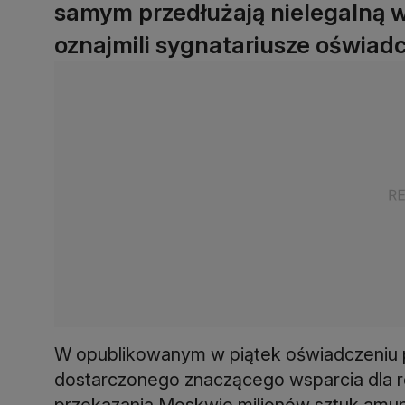
samym przedłużają nielegalną wo
oznajmili sygnatariusze oświadc
W opublikowanym w piątek oświadczeniu 
dostarczonego znaczącego wsparcia dla ro
przekazania Moskwie milionów sztuk amunic