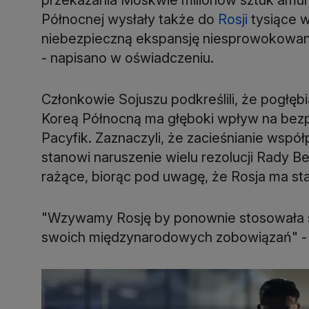
Północnej wysłały także do
Rosji
tysiące w
niebezpieczną ekspansję niesprowokowanej 
- napisano w oświadczeniu.
Członkowie Sojuszu podkreślili, że pogłę
Koreą Północną ma głęboki wpływ na bezpi
Pacyfik. Zaznaczyli, że zacieśnianie wsp
stanowi naruszenie wielu rezolucji Rady 
rażące, biorąc pod uwagę, że Rosja ma st
"Wzywamy Rosję by ponownie stosowała si
swoich międzynarodowych zobowiązań" -