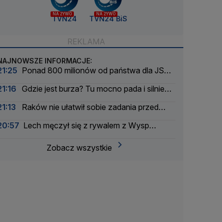
NA ŻYWO
NA ŻYWO
TVN24
TVN24 BiS
NAJNOWSZE INFORMACJE:
21:25
Ponad 800 milionów od państwa dla JSW.
Górniczy gigant wciąż się chwieje
21:16
Gdzie jest burza? Tu mocno pada i silnie
wieje
21:13
Raków nie ułatwił sobie zadania przed
rewanżem
20:57
Lech męczył się z rywalem z Wysp
Owczych. Rezerwowy bohaterem
Zobacz wszystkie