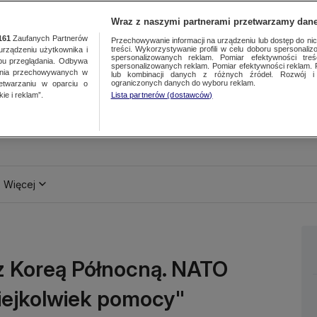
Wraz z naszymi partnerami przetwarzamy dane
161
Zaufanych Partnerów
Przechowywanie informacji na urządzeniu lub dostęp do nich.
treści. Wykorzystywanie profili w celu doboru spersonalizo
ządzeniu użytkownika i
spersonalizowanych reklam. Pomiar efektywności treś
bu przeglądania. Odbywa
spersonalizowanych reklam. Pomiar efektywności reklam. 
ania przechowywanych w
lub kombinacji danych z różnych źródeł. Rozwój i 
ograniczonych danych do wyboru reklam.
zetwarzaniu w oparciu o
ie i reklam”.
Lista partnerów (dostawców)
Więcej
 z Koreą Północną. NATO
kiejkolwiek pomocy"