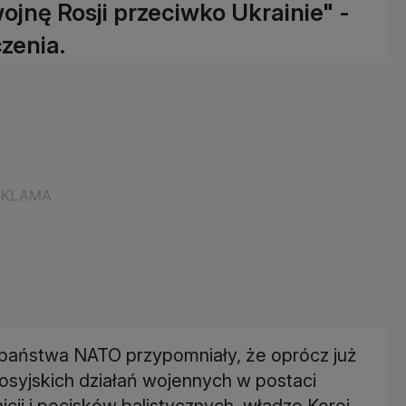
jnę Rosji przeciwko Ukrainie" -
zenia.
państwa NATO przypomniały, że oprócz już
syjskich działań wojennych w postaci
ji i pocisków balistycznych, władze Korei