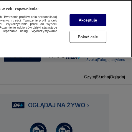
 w celu zapewnienia:
 Tworzenie profili w celu personalizacji
Akceptuję
wanych treści. Tworzenie profili w celu
ci. Wykorzystanie profili do wyboru
Rozumienie odbiorców dzięki statystyce
ulepszanie usług. Wykorzystywanie
Pokaż cele
SUBSKRYBUJ
Przejdź do
Szukaj
Zaloguj się
Menu
Czytaj
Słuchaj
Oglądaj
OGLĄDAJ NA ŻYWO