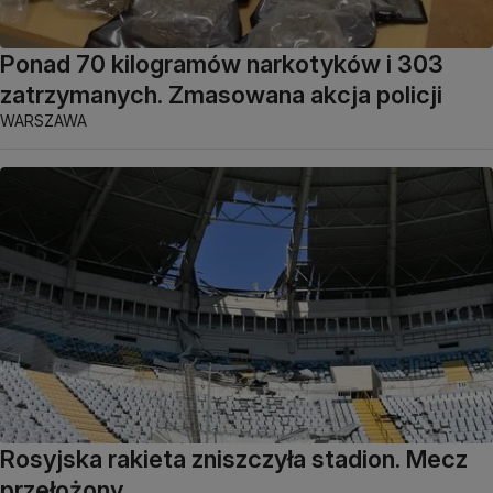
Ponad 70 kilogramów narkotyków i 303
zatrzymanych. Zmasowana akcja policji
WARSZAWA
Rosyjska rakieta zniszczyła stadion. Mecz
przełożony