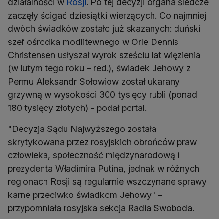
działalności w
Rosji
. Po tej decyzji organa śledcze
zaczęły ścigać dziesiątki wierzących. Co najmniej
dwóch świadków zostało już skazanych: duński
szef ośrodka modlitewnego w Orle Dennis
Christensen usłyszał wyrok sześciu lat więzienia
(w lutym tego roku – red.), świadek Jehowy z
Permu Aleksandr Sołowiow został ukarany
grzywną w wysokości 300 tysięcy rubli (ponad
180 tysięcy złotych) - podał portal.
"Decyzja Sądu Najwyższego została
skrytykowana przez rosyjskich obrońców praw
człowieka, społeczność międzynarodową i
prezydenta Władimira Putina, jednak w różnych
regionach Rosji są regularnie wszczynane sprawy
karne przeciwko świadkom Jehowy" –
przypomniała rosyjska sekcja Radia Swoboda.