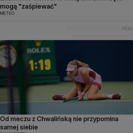
mogą "zaśpiewać"
METEO
Od meczu z Chwalińską nie przypomina
samej siebie