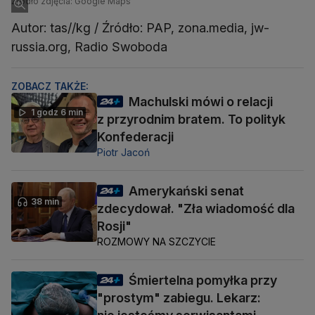
europejskiej części Rosji
Źródło zdjęcia: Google Maps
Autor: tas//kg / Źródło: PAP, zona.media, jw-
russia.org, Radio Swoboda
ZOBACZ TAKŻE:
Machulski mówi o relacji
1 godz 6 min
z przyrodnim bratem. To polityk
Konfederacji
Piotr Jacoń
Amerykański senat
38 min
zdecydował. "Zła wiadomość dla
Rosji"
ROZMOWY NA SZCZYCIE
Śmiertelna pomyłka przy
"prostym" zabiegu. Lekarz: