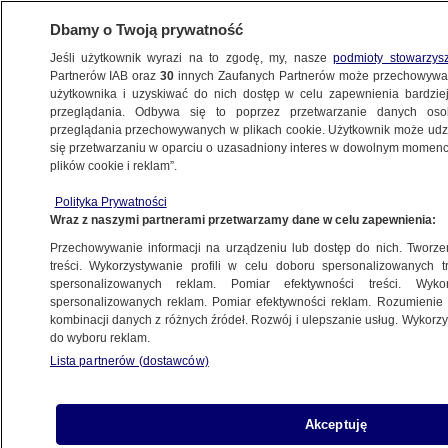
Dbamy o Twoją prywatność
Jeśli użytkownik wyrazi na to zgodę, my, nasze
podmioty stowarzys
Partnerów IAB oraz
30
innych Zaufanych Partnerów może przechowywa
użytkownika i uzyskiwać do nich dostęp w celu zapewnienia bardzi
przeglądania. Odbywa się to poprzez przetwarzanie danych os
przeglądania przechowywanych w plikach cookie. Użytkownik może udzie
ŚWIAT
się przetwarzaniu w oparciu o uzasadniony interes w dowolnym momencie
plików cookie i reklam”.
Świadkowie Jehowy skazani
Polityka Prywatności
za ekstremizm. "Wybaczają swoim
Wraz z naszymi partnerami przetwarzamy dane w celu zapewnienia:
prześladowcom"
Przechowywanie informacji na urządzeniu lub dostęp do nich. Tworzeni
treści. Wykorzystywanie profili w celu doboru spersonalizowanych tr
20.09.2019, 14:13
spersonalizowanych reklam. Pomiar efektywności treści. Wyko
spersonalizowanych reklam. Pomiar efektywności reklam. Rozumienie o
kombinacji danych z różnych źródeł. Rozwój i ulepszanie usług. Wykor
Udostępnij
do wyboru reklam.
Lista partnerów (dostawców)
Akceptuję