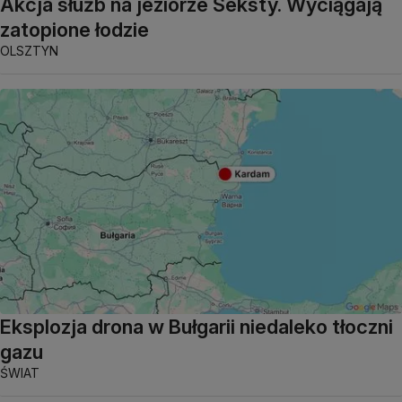
Akcja służb na jeziorze Seksty. Wyciągają
zatopione łodzie
OLSZTYN
Eksplozja drona w Bułgarii niedaleko tłoczni
gazu
ŚWIAT