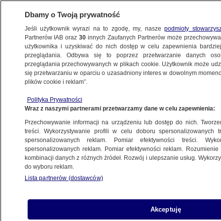
Dbamy o Twoją prywatność
Jeśli użytkownik wyrazi na to zgodę, my, nasze
podmioty stowarzys
Partnerów IAB oraz
30
innych Zaufanych Partnerów może przechowywa
użytkownika i uzyskiwać do nich dostęp w celu zapewnienia bardzi
przeglądania. Odbywa się to poprzez przetwarzanie danych os
przeglądania przechowywanych w plikach cookie. Użytkownik może udzie
ŚWIAT
się przetwarzaniu w oparciu o uzasadniony interes w dowolnym momencie
plików cookie i reklam”.
Opozycjonista Kara-Murza przewieziony
Polityka Prywatności
do więziennego szpitala
Wraz z naszymi partnerami przetwarzamy dane w celu zapewnienia:
Przechowywanie informacji na urządzeniu lub dostęp do nich. Tworzeni
6.07.2024, 09:51
treści. Wykorzystywanie profili w celu doboru spersonalizowanych tr
spersonalizowanych reklam. Pomiar efektywności treści. Wyko
spersonalizowanych reklam. Pomiar efektywności reklam. Rozumienie o
Udostępnij
kombinacji danych z różnych źródeł. Rozwój i ulepszanie usług. Wykor
do wyboru reklam.
Lista partnerów (dostawców)
Akceptuję