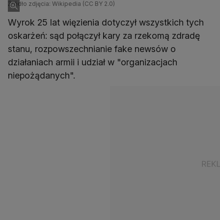
współpracownik Borysa Niemcowa
Źródło zdjęcia: Wikipedia (CC BY 2.0)
Wyrok 25 lat więzienia dotyczył wszystkich tych
oskarżeń: sąd połączył kary za rzekomą zdradę
stanu, rozpowszechnianie fake newsów o
działaniach armii i udział w "organizacjach
niepożądanych".