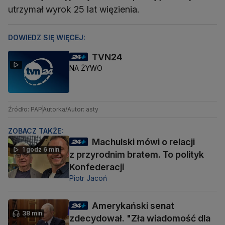
utrzymał wyrok 25 lat więzienia.
DOWIEDZ SIĘ WIĘCEJ:
TVN24
NA ŻYWO
Źródło: PAP
Autorka/Autor: asty
ZOBACZ TAKŻE:
Machulski mówi o relacji
1 godz 6 min
z przyrodnim bratem. To polityk
Konfederacji
Piotr Jacoń
Amerykański senat
38 min
zdecydował. "Zła wiadomość dla