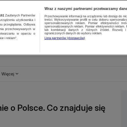
Wraz z naszymi partnerami przetwarzamy dane
161
Zaufanych Partnerów
Przechowywanie informacji na urządzeniu lub dostęp do nich.
treści. Wykorzystywanie profili w celu doboru spersonalizo
ządzeniu użytkownika i
spersonalizowanych reklam. Pomiar efektywności treś
bu przeglądania. Odbywa
spersonalizowanych reklam. Pomiar efektywności reklam. 
ania przechowywanych w
lub kombinacji danych z różnych źródeł. Rozwój i 
ograniczonych danych do wyboru reklam.
zetwarzaniu w oparciu o
ie i reklam”.
Lista partnerów (dostawców)
Więcej
e o Polsce. Co znajduje się