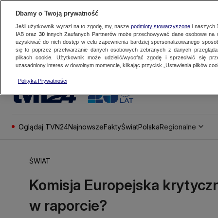
Dbamy o Twoją prywatność
Jeśli użytkownik wyrazi na to zgodę, my, nasze
podmioty stowarzyszone
i naszych
IAB oraz
30
innych Zaufanych Partnerów może przechowywać dane osobowe na ur
uzyskiwać do nich dostęp w celu zapewnienia bardziej spersonalizowanego sposo
się to poprzez przetwarzanie danych osobowych zebranych z danych przegląd
plikach cookie. Użytkownik może udzielić/wycofać zgodę i sprzeciwić się pr
uzasadniony interes w dowolnym momencie, klikając przycisk „Ustawienia plików cook
Polityka Prywatności
Oglądaj TVN24
Najnowsze
Fakty
Świat
Polska
Regionalne
ŚWIAT
Komisja Europejska krytyczni
w raporcie?