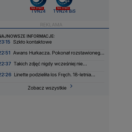
NA ŻYWO
NA ŻYWO
TVN24
TVN24 BiS
NAJNOWSZE INFORMACJE:
23:15
Szkło kontaktowe
22:51
Awans Hurkacza. Pokonał rozstawionego
rywala
22:37
Takich zdjęć nigdy wcześniej nie
wykonano
22:26
Linette podzieliła los Fręch. 18-letnia
Amerykanka za mocna
Zobacz wszystkie