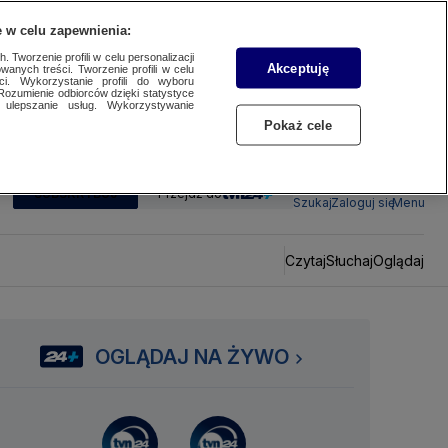
 w celu zapewnienia:
 Tworzenie profili w celu personalizacji
Akceptuję
wanych treści. Tworzenie profili w celu
ci. Wykorzystanie profili do wyboru
Rozumienie odbiorców dzięki statystyce
ulepszanie usług. Wykorzystywanie
Pokaż cele
SUBSKRYBUJ
Przejdź do
Szukaj
Zaloguj się
Menu
Czytaj
Słuchaj
Oglądaj
OGLĄDAJ NA ŻYWO