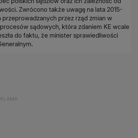
ec polskich sędziów oraz ich zależność od
iwości. Zwrócono także uwagę na lata 2015-
h przeprowadzanych przez rząd zmian w
ć procesów sądowych, która zdaniem KE wcale
eszła do faktu, że minister sprawiedliwości
Generalnym.