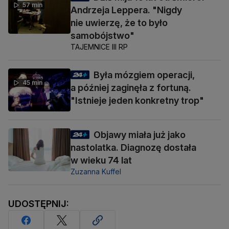
57 min
Andrzeja Leppera. "Nigdy
nie uwierzę, że to było
samobójstwo"
TAJEMNICE III RP
Była mózgiem operacji,
45 min
a później zaginęła z fortuną.
"Istnieje jeden konkretny trop"
Objawy miała już jako
nastolatka. Diagnozę dostała
w wieku 74 lat
Zuzanna Kuffel
UDOSTĘPNIJ: