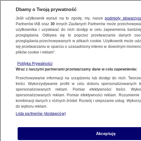
Dbamy o Twoją prywatność
Jeśli użytkownik wyrazi na to zgodę, my, nasze
podmioty stowarzys
Partnerów IAB oraz
30
innych Zaufanych Partnerów może przechowywa
użytkownika i uzyskiwać do nich dostęp w celu zapewnienia bardzi
przeglądania. Odbywa się to poprzez przetwarzanie danych os
przeglądania przechowywanych w plikach cookie. Użytkownik może udzie
ŚWIAT
się przetwarzaniu w oparciu o uzasadniony interes w dowolnym momencie
plików cookie i reklam”.
Sikorski: życzę Muskowi powodzenia
Polityka Prywatności
w drodze na Marsa
Wraz z naszymi partnerami przetwarzamy dane w celu zapewnienia:
Przechowywanie informacji na urządzeniu lub dostęp do nich. Tworzeni
21.03.2025, 09:41
treści. Wykorzystywanie profili w celu doboru spersonalizowanych tr
spersonalizowanych reklam. Pomiar efektywności treści. Wyko
spersonalizowanych reklam. Pomiar efektywności reklam. Rozumienie o
Udostępnij
kombinacji danych z różnych źródeł. Rozwój i ulepszanie usług. Wykor
do wyboru reklam.
Lista partnerów (dostawców)
Akceptuję