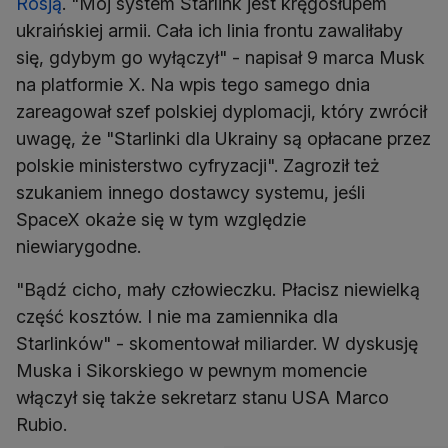
Rosją
. "Mój system Starlink jest kręgosłupem
ukraińskiej armii. Cała ich linia frontu zawaliłaby
się, gdybym go wyłączył" - napisał 9 marca Musk
na platformie X. Na wpis tego samego dnia
zareagował szef polskiej dyplomacji, który zwrócił
uwagę, że "Starlinki dla Ukrainy są opłacane przez
polskie ministerstwo cyfryzacji". Zagroził też
szukaniem innego dostawcy systemu, jeśli
SpaceX okaże się w tym względzie
niewiarygodne.
"Bądź cicho, mały człowieczku. Płacisz niewielką
część kosztów. I nie ma zamiennika dla
Starlinków" - skomentował miliarder. W dyskusję
Muska i Sikorskiego w pewnym momencie
włączył się także sekretarz stanu USA Marco
Rubio.