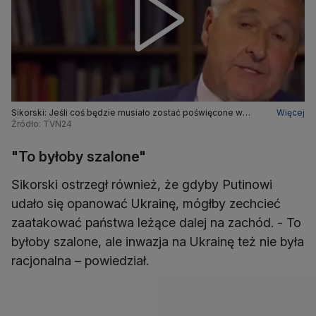
Sikorski: Jeśli coś będzie musiało zostać poświęcone w
Więcej
kwestii pokoju, to tylko Ukraina będzie mogła tego dokonać
Źródło: TVN24
"To byłoby szalone"
Sikorski ostrzegł również, że gdyby Putinowi
udało się opanować Ukrainę, mógłby zechcieć
zaatakować państwa leżące dalej na zachód. - To
byłoby szalone, ale inwazja na Ukrainę też nie była
racjonalna – powiedział.