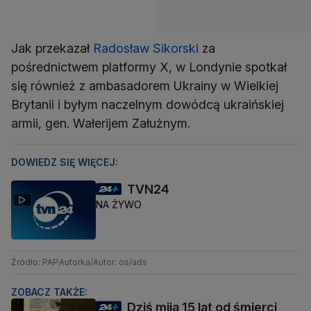
Jak przekazał
Radosław Sikorski
za
pośrednictwem platformy X, w Londynie spotkał
się również z ambasadorem Ukrainy w Wielkiej
Brytanii i byłym naczelnym dowódcą ukraińskiej
armii, gen. Wałerijem Załużnym.
DOWIEDZ SIĘ WIĘCEJ:
TVN24
NA ŻYWO
Źródło: PAP
Autorka/Autor: os/ads
ZOBACZ TAKŻE:
Dziś mija 15 lat od śmierci