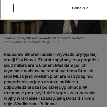
Pokaż cele
Sikorski: życzę Muskowi powodzenia w drodze na Marsa
Źródło wideo: Enex
Źródło zdj. gł.: ENEX
Radosław Sikorski udzielił wywiadu brytyjskiej
stacji Sky News. Został zapytany, czy pogodził
się z miliarderem Elonem Muskiem po ich
wymianie wpisów na temat systemu Starlink. -
Elon Musk jest wielkim pionierem i życzę mu
powodzenia w jego drodze na Marsa -
odpowiedział szef polskiej dyplomacji. W
rozmowie poruszył także wątek zakończenia
wojny w Ukrainie i szansy, jaką Donald Trump
daje Władimirowi Putinowi.