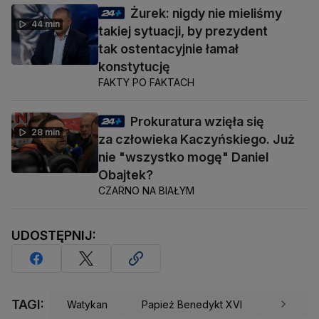
Żurek: nigdy nie mieliśmy
44 min
takiej sytuacji, by prezydent
tak ostentacyjnie łamał
konstytucję
FAKTY PO FAKTACH
Prokuratura wzięła się
28 min
za człowieka Kaczyńskiego. Już
nie "wszystko mogę" Daniel
Obajtek?
CZARNO NA BIAŁYM
UDOSTĘPNIJ:
TAGI:
Watykan
Papież Benedykt XVI