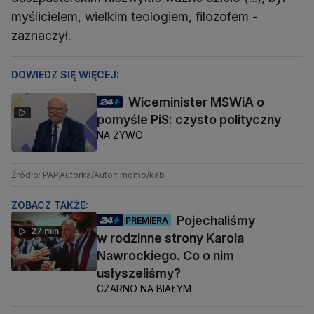
myślicielem, wielkim teologiem, filozofem -
zaznaczył.
DOWIEDZ SIĘ WIĘCEJ:
Wiceminister MSWiA o
pomyśle PiS: czysto polityczny
NA ŻYWO
Źródło: PAP
Autorka/Autor: momo/kab
ZOBACZ TAKŻE:
Pojechaliśmy
PREMIERA
27 min
w rodzinne strony Karola
Nawrockiego. Co o nim
usłyszeliśmy?
CZARNO NA BIAŁYM