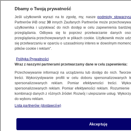
Dbamy o Twoją prywatność
Jeśli użytkownik wyrazi na to zgodę, my, nasze
podmioty stowarzys
Partnerów IAB oraz
30
innych Zaufanych Partnerów może przechowywa
użytkownika i uzyskiwać do nich dostęp w celu zapewnienia bardzi
przeglądania. Odbywa się to poprzez przetwarzanie danych os
przeglądania przechowywanych w plikach cookie. Użytkownik może udzie
ŚWIAT
się przetwarzaniu w oparciu o uzasadniony interes w dowolnym momencie
plików cookie i reklam”.
Prezydent Andrzej Duda w Watykanie:
Polityka Prywatności
Benedykt XVI był bardzo ważną postacią
Wraz z naszymi partnerami przetwarzamy dane w celu zapewnienia:
dla Kościoła katolickiego
Przechowywanie informacji na urządzeniu lub dostęp do nich. Tworzeni
treści. Wykorzystywanie profili w celu doboru spersonalizowanych tr
5.01.2023, 12:40
spersonalizowanych reklam. Pomiar efektywności treści. Wyko
spersonalizowanych reklam. Pomiar efektywności reklam. Rozumienie o
kombinacji danych z różnych źródeł. Rozwój i ulepszanie usług. Wykor
Udostępnij
do wyboru reklam.
Lista partnerów (dostawców)
Akceptuję