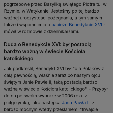
pogrzebowe przed Bazyliką świętego Piotra tu, w
Rzymie, w Watykanie. Jesteśmy po tej bardzo
ważnej uroczystości pożegnania, a tym samym
także i wspomnienia o
papieżu Benedykcie XVI
-
mówił w rozmowie z dziennikarzami.
Duda o Benedykcie XVI: był postacią
bardzo ważną w świecie Kościoła
katolickiego
Jak podkreślił, Benedykt XVI był "dla Polaków z
całą pewnością, właśnie zaraz po naszym ojcu
świętym Janie Pawle II, taką postacią bardzo
ważną w świecie Kościoła katolickiego". - Przybył
do na po swoim wyborze w 2006 roku z
pielgrzymką, jako następca
Jana Pawła II
, z
bardzo mocnym wtedy przesłaniem: "trwajcie