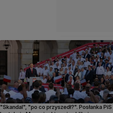
"Skandal", "po co przyszedł?". Posłanka PiS