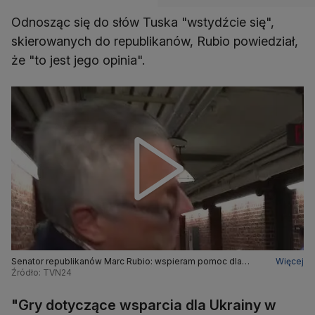
Odnosząc się do słów Tuska "wstydźcie się",
skierowanych do republikanów, Rubio powiedział,
że "to jest jego opinia".
Senator republikanów Marc Rubio: wspieram pomoc dla
Więcej
Ukrainy, ale też jesteśmy celem inwazji
Źródło: TVN24
"Gry dotyczące wsparcia dla Ukrainy w