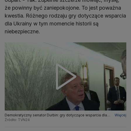
że powinny być zaniepokojone. To jest poważna
kwestia. Różnego rodzaju gry dotyczące wsparcia
dla Ukrainy w tym momencie historii są
niebezpieczne.
Demokratyczny senator Durbin: gry dotyczące wsparcia dla
Więcej
Ukrainy w tym momencie historii są niebezpieczne
Źródło: TVN24