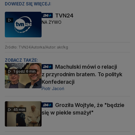
DOWIEDZ SIĘ WIĘCEJ:
TVN24
NA ŻYWO
Źródło: TVN24
Autorka/Autor: akr/kg
ZOBACZ TAKŻE:
Machulski mówi o relacji
1 godz 6 min
z przyrodnim bratem. To polityk
Konfederacji
Piotr Jacoń
Groziła Wojtyle, że "będzie
45 min
się w piekle smażył"