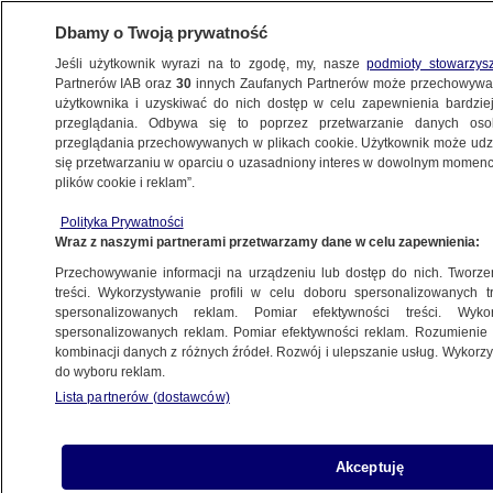
Dbamy o Twoją prywatność
Jeśli użytkownik wyrazi na to zgodę, my, nasze
podmioty stowarzys
Partnerów IAB oraz
30
innych Zaufanych Partnerów może przechowywa
użytkownika i uzyskiwać do nich dostęp w celu zapewnienia bardzi
przeglądania. Odbywa się to poprzez przetwarzanie danych os
przeglądania przechowywanych w plikach cookie. Użytkownik może udzie
PILNE
Ukraina wydała zgodę na kolejne ekshumacje
się przetwarzaniu w oparciu o uzasadniony interes w dowolnym momencie
plików cookie i reklam”.
ŚWIAT
Polityka Prywatności
Wraz z naszymi partnerami przetwarzamy dane w celu zapewnienia:
Gry, które "w tym momencie historii są
Przechowywanie informacji na urządzeniu lub dostęp do nich. Tworzeni
niebezpieczne"
treści. Wykorzystywanie profili w celu doboru spersonalizowanych tr
spersonalizowanych reklam. Pomiar efektywności treści. Wyko
spersonalizowanych reklam. Pomiar efektywności reklam. Rozumienie o
8.02.2024, 21:19
kombinacji danych z różnych źródeł. Rozwój i ulepszanie usług. Wykor
do wyboru reklam.
Udostępnij
Lista partnerów (dostawców)
Akceptuję