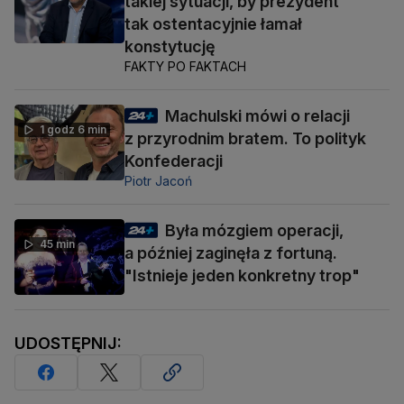
takiej sytuacji, by prezydent
tak ostentacyjnie łamał
konstytucję
FAKTY PO FAKTACH
Machulski mówi o relacji
1 godz 6 min
z przyrodnim bratem. To polityk
Konfederacji
Piotr Jacoń
Była mózgiem operacji,
45 min
a później zaginęła z fortuną.
"Istnieje jeden konkretny trop"
UDOSTĘPNIJ: