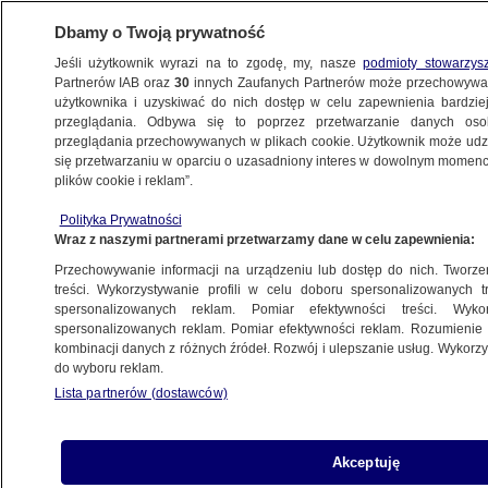
Dbamy o Twoją prywatność
Jeśli użytkownik wyrazi na to zgodę, my, nasze
podmioty stowarzys
Partnerów IAB oraz
30
innych Zaufanych Partnerów może przechowywa
użytkownika i uzyskiwać do nich dostęp w celu zapewnienia bardzi
przeglądania. Odbywa się to poprzez przetwarzanie danych os
przeglądania przechowywanych w plikach cookie. Użytkownik może udzie
ŚWIAT
się przetwarzaniu w oparciu o uzasadniony interes w dowolnym momencie
plików cookie i reklam”.
Unijni liderzy gratulują prozachodniej
Polityka Prywatności
Sandu. Kreml liczy na "dobre i ścisłe
Wraz z naszymi partnerami przetwarzamy dane w celu zapewnienia:
relacje"
Przechowywanie informacji na urządzeniu lub dostęp do nich. Tworzeni
treści. Wykorzystywanie profili w celu doboru spersonalizowanych tr
16.11.2020, 12:56
spersonalizowanych reklam. Pomiar efektywności treści. Wyko
spersonalizowanych reklam. Pomiar efektywności reklam. Rozumienie o
kombinacji danych z różnych źródeł. Rozwój i ulepszanie usług. Wykor
Udostępnij
do wyboru reklam.
Lista partnerów (dostawców)
Liderzy instytucji unijnych wyrazili gotowość do
zacieśnienia więzi z Mołdawią po zwycięstwie w
wyborach prezydenckich prozachodniej byłej
Akceptuję