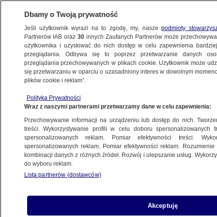
Dbamy o Twoją prywatność
Jeśli użytkownik wyrazi na to zgodę, my, nasze
podmioty stowarzys
Partnerów IAB oraz
30
innych Zaufanych Partnerów może przechowywa
użytkownika i uzyskiwać do nich dostęp w celu zapewnienia bardzi
przeglądania. Odbywa się to poprzez przetwarzanie danych os
przeglądania przechowywanych w plikach cookie. Użytkownik może udzie
ŚWIAT
się przetwarzaniu w oparciu o uzasadniony interes w dowolnym momencie
plików cookie i reklam”.
Mobilizacja w Naddniestrzu. Wzywają
Polityka Prywatności
do wojska wszystkich mężczyzn w wieku
Wraz z naszymi partnerami przetwarzamy dane w celu zapewnienia:
od 18. do 27. roku życia
Przechowywanie informacji na urządzeniu lub dostęp do nich. Tworzeni
treści. Wykorzystywanie profili w celu doboru spersonalizowanych tr
20.07.2015, 21:49
spersonalizowanych reklam. Pomiar efektywności treści. Wyko
spersonalizowanych reklam. Pomiar efektywności reklam. Rozumienie o
kombinacji danych z różnych źródeł. Rozwój i ulepszanie usług. Wykor
Udostępnij
do wyboru reklam.
Lista partnerów (dostawców)
Akceptuję