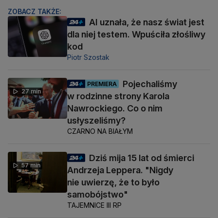
ZOBACZ TAKŻE:
AI uznała, że nasz świat jest
dla niej testem. Wpuściła złośliwy
kod
Piotr Szostak
Pojechaliśmy
PREMIERA
27 min
w rodzinne strony Karola
Nawrockiego. Co o nim
usłyszeliśmy?
CZARNO NA BIAŁYM
Dziś mija 15 lat od śmierci
57 min
Andrzeja Leppera. "Nigdy
nie uwierzę, że to było
samobójstwo"
TAJEMNICE III RP