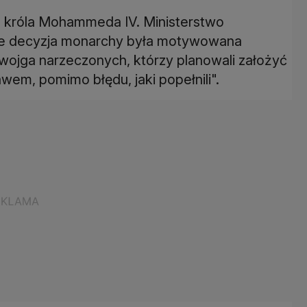
z króla Mohammeda IV. Ministerstwo
e decyzja monarchy była motywowana
dwojga narzeczonych, którzy planowali założyć
awem, pomimo błędu, jaki popełnili".