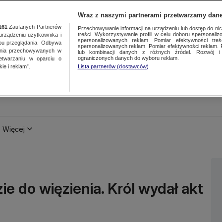
Wraz z naszymi partnerami przetwarzamy dane
161
Zaufanych Partnerów
Przechowywanie informacji na urządzeniu lub dostęp do nich.
treści. Wykorzystywanie profili w celu doboru spersonalizo
ządzeniu użytkownika i
spersonalizowanych reklam. Pomiar efektywności treś
bu przeglądania. Odbywa
spersonalizowanych reklam. Pomiar efektywności reklam. 
ania przechowywanych w
lub kombinacji danych z różnych źródeł. Rozwój i 
ograniczonych danych do wyboru reklam.
zetwarzaniu w oparciu o
ie i reklam”.
Lista partnerów (dostawców)
Więcej
ie do więzienia. Król wydał akt