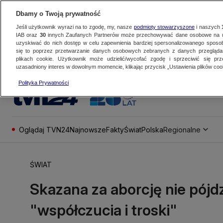
Dbamy o Twoją prywatność
Jeśli użytkownik wyrazi na to zgodę, my, nasze
podmioty stowarzyszone
i naszych
IAB oraz
30
innych Zaufanych Partnerów może przechowywać dane osobowe na ur
uzyskiwać do nich dostęp w celu zapewnienia bardziej spersonalizowanego sposo
się to poprzez przetwarzanie danych osobowych zebranych z danych przegląd
plikach cookie. Użytkownik może udzielić/wycofać zgodę i sprzeciwić się pr
uzasadniony interes w dowolnym momencie, klikając przycisk „Ustawienia plików cook
Polityka Prywatności
Oglądaj TVN24
Najnowsze
Fakty
Świat
Polska
Regionalne
ŚWIAT
Skazana za aborcję nie pójdz
"współczucia i troski"