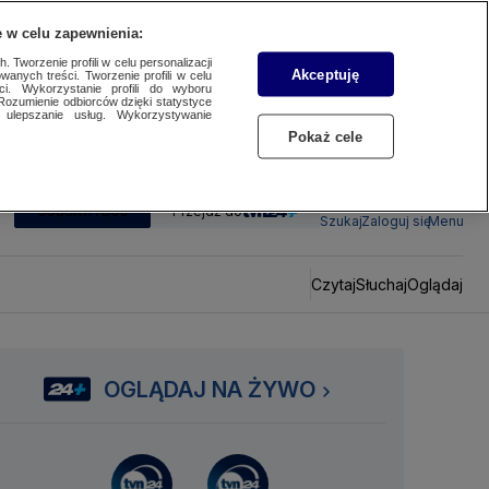
 w celu zapewnienia:
 Tworzenie profili w celu personalizacji
Akceptuję
wanych treści. Tworzenie profili w celu
ci. Wykorzystanie profili do wyboru
Rozumienie odbiorców dzięki statystyce
ulepszanie usług. Wykorzystywanie
Pokaż cele
SUBSKRYBUJ
Przejdź do
Szukaj
Zaloguj się
Menu
Czytaj
Słuchaj
Oglądaj
OGLĄDAJ NA ŻYWO