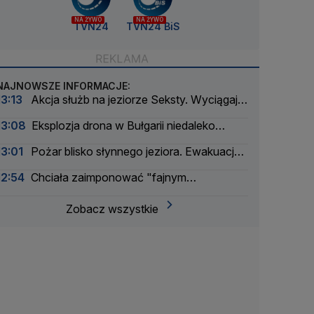
NA ŻYWO
NA ŻYWO
TVN24
TVN24 BiS
NAJNOWSZE INFORMACJE:
13:13
Akcja służb na jeziorze Seksty. Wyciągają
zatopione łodzie
13:08
Eksplozja drona w Bułgarii niedaleko
tłoczni gazu
13:01
Pożar blisko słynnego jeziora. Ewakuacja
kilkuset turystów
12:54
Chciała zaimponować "fajnym
chłopakom". Okazało się, że są policjantami
Zobacz wszystkie