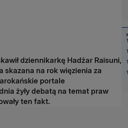
awił dziennikarkę Hadżar Raisuni,
a skazana na rok więzienia za
Marokańskie portale
dnia żyły debatą na temat praw
wały ten fakt.