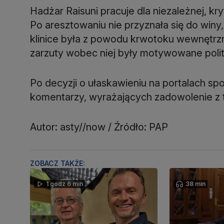
Hadżar Raisuni pracuje dla niezależnej, k
Po aresztowaniu nie przyznała się do winy, 
klinice była z powodu krwotoku wewnęt
zarzuty wobec niej były motywowane polit
Po decyzji o ułaskawieniu na portalach sp
komentarzy, wyrażających zadowolenie z t
Autor: asty//now / Źródło: PAP
ZOBACZ TAKŻE:
1 godz 6 min
38 min