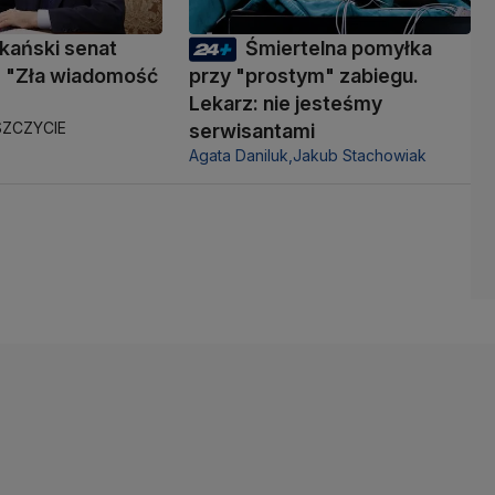
kański senat
Śmiertelna pomyłka
 "Zła wiadomość
przy "prostym" zabiegu.
Lekarz: nie jesteśmy
ZCZYCIE
serwisantami
Agata Daniluk,
Jakub Stachowiak