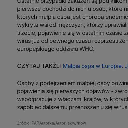
Ostatnie przypadki zakażeń są pod kilkom
pierwsze dochodzi do nich u osób, które n
których małpia ospa jest chorobą endemicz
wykryta wśród mężczyzn, którzy uprawiali
trzecie, pojawienie się w ostatnim czasie
wirus już od pewnego czasu rozprzestrzeni
europejskiego oddziału WHO.
CZYTAJ TAKŻE:
Małpia ospa w Europie. 
Osoby z podejrzeniem małpiej ospy powi
pojawienia się pierwszych objawów - zwró
współpracuje z władzami krajów, w których 
zapobiec dalszemu przenoszeniu się wirus
Źródło: PAP
Autorka/Autor: akw//now