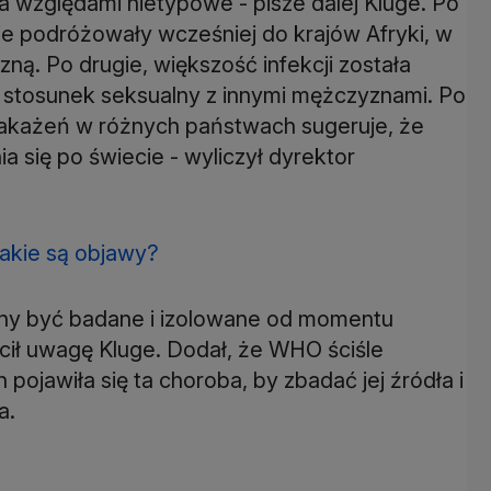
a względami nietypowe - pisze dalej Kluge. Po
ie podróżowały wcześniej do krajów Afryki, w
ną. Po drugie, większość infekcji została
 stosunek seksualny z innymi mężczyznami. Po
 zakażeń w różnych państwach sugeruje, że
a się po świecie - wyliczył dyrektor
Jakie są objawy?
nny być badane i izolowane od momentu
cił uwagę Kluge. Dodał, że WHO ściśle
pojawiła się ta choroba, by zbadać jej źródła i
a.