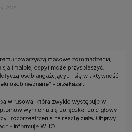
któremu towarzyszą masowe zgromadzenia,
misja (małpiej ospy) może przyspieszyć,
otyczą osób angażujących się w aktywność
ielu osób nieznane" - przekazał.
oba wirusowa, która zwykle występuje w
ptomów wymienia się gorączkę, bóle głowy i
y i rozprzestrzenia na resztę ciała. Objawy
ach - informuje WHO.