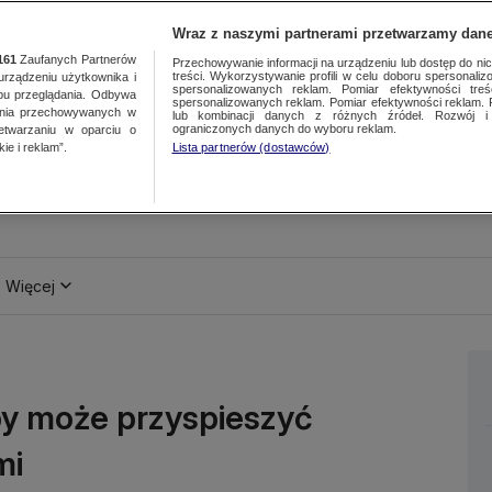
Wraz z naszymi partnerami przetwarzamy dane
161
Zaufanych Partnerów
Przechowywanie informacji na urządzeniu lub dostęp do nich.
treści. Wykorzystywanie profili w celu doboru spersonalizo
ządzeniu użytkownika i
spersonalizowanych reklam. Pomiar efektywności treś
bu przeglądania. Odbywa
spersonalizowanych reklam. Pomiar efektywności reklam. 
ania przechowywanych w
lub kombinacji danych z różnych źródeł. Rozwój i 
ograniczonych danych do wyboru reklam.
zetwarzaniu w oparciu o
ie i reklam”.
Lista partnerów (dostawców)
Więcej
py może przyspieszyć
mi