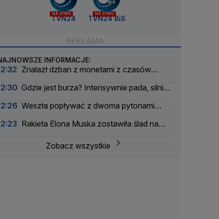
NA ŻYWO
NA ŻYWO
TVN24
TVN24 BiS
NAJNOWSZE INFORMACJE:
12:32
Znalazł dzban z monetami z czasów
potopu szwedzkiego
12:30
Gdzie jest burza? Intensywnie pada, silnie
wieje
12:26
Weszła popływać z dwoma pytonami
królewskimi na szyi
12:23
Rakieta Elona Muska zostawiła ślad na
Księżycu
Zobacz wszystkie