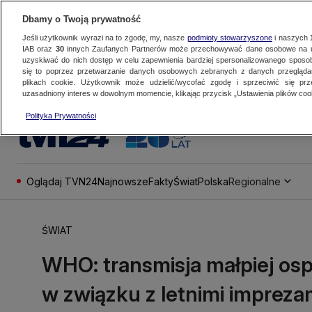
Dbamy o Twoją prywatność
Jeśli użytkownik wyrazi na to zgodę, my, nasze
podmioty stowarzyszone
i naszych
IAB oraz
30
innych Zaufanych Partnerów może przechowywać dane osobowe na ur
uzyskiwać do nich dostęp w celu zapewnienia bardziej spersonalizowanego sposo
się to poprzez przetwarzanie danych osobowych zebranych z danych przegląd
plikach cookie. Użytkownik może udzielić/wycofać zgodę i sprzeciwić się pr
uzasadniony interes w dowolnym momencie, klikając przycisk „Ustawienia plików cook
Polityka Prywatności
Oglądaj TVN24
Najnowsze
Fakty
Świat
Polska
Regionalne
ŚWIAT
WHO: transmisja małpiej os
w związku z letnimi impreza