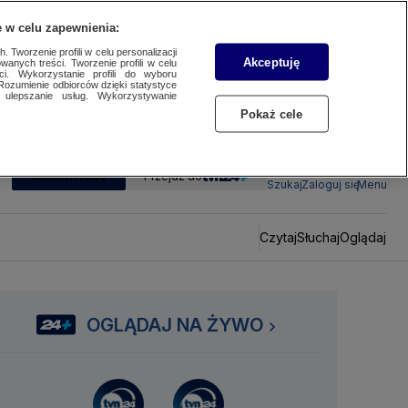
 w celu zapewnienia:
 Tworzenie profili w celu personalizacji
Akceptuję
wanych treści. Tworzenie profili w celu
ci. Wykorzystanie profili do wyboru
Rozumienie odbiorców dzięki statystyce
ulepszanie usług. Wykorzystywanie
Pokaż cele
SUBSKRYBUJ
Przejdź do
Szukaj
Zaloguj się
Menu
Czytaj
Słuchaj
Oglądaj
OGLĄDAJ NA ŻYWO