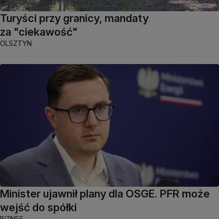
Turyści przy granicy, mandaty
za "ciekawość"
OLSZTYN
Minister ujawnił plany dla OSGE. PFR może
wejść do spółki
BIZNES