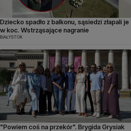
Dziecko spadło z balkonu, sąsiedzi złapali je
w koc. Wstrząsające nagranie
BIAŁYSTOK
"Powiem coś na przekór". Brygida Grysiak