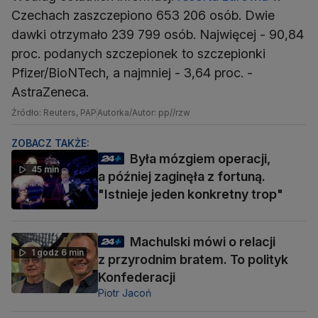
Czechach zaszczepiono 653 206 osób. Dwie
dawki otrzymało 239 799 osób. Najwięcej - 90,84
proc. podanych szczepionek to szczepionki
Pfizer/BioNTech, a najmniej - 3,64 proc. -
AstraZeneca.
Źródło: Reuters, PAP
Autorka/Autor: pp//rzw
ZOBACZ TAKŻE:
Była mózgiem operacji,
45 min
a później zaginęła z fortuną.
"Istnieje jeden konkretny trop"
Machulski mówi o relacji
1 godz 6 min
z przyrodnim bratem. To polityk
Konfederacji
Piotr Jacoń