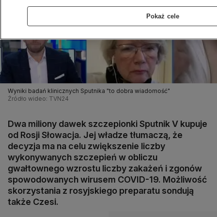
Pokaż cele
Wyniki badań klinicznych Sputnika "to dobra wiadomość"
Źródło wideo: TVN24
Dwa miliony dawek szczepionki Sputnik V kupuje
od Rosji Słowacja. Jej władze tłumaczą, że
decyzja ma na celu zwiększenie liczby
wykonywanych szczepień w obliczu
gwałtownego wzrostu liczby zakażeń i zgonów
spowodowanych wirusem COVID-19. Możliwość
skorzystania z rosyjskiego preparatu sondują
także Czesi.