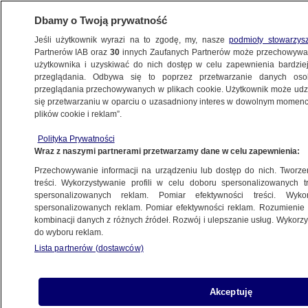
Dbamy o Twoją prywatność
Jeśli użytkownik wyrazi na to zgodę, my, nasze
podmioty stowarzys
Partnerów IAB oraz
30
innych Zaufanych Partnerów może przechowywa
użytkownika i uzyskiwać do nich dostęp w celu zapewnienia bardzi
przeglądania. Odbywa się to poprzez przetwarzanie danych os
przeglądania przechowywanych w plikach cookie. Użytkownik może udzie
SPUTNIK V
się przetwarzaniu w oparciu o uzasadniony interes w dowolnym momencie
plików cookie i reklam”.
Lot utrzymywany w tajemnicy,
Polityka Prywatności
na pokładzie rosyjska szczepionka.
Wraz z naszymi partnerami przetwarzamy dane w celu zapewnienia:
Słowacja kupuje dwa miliony dawek
Przechowywanie informacji na urządzeniu lub dostęp do nich. Tworzeni
treści. Wykorzystywanie profili w celu doboru spersonalizowanych tr
1.03.2021, 21:10
spersonalizowanych reklam. Pomiar efektywności treści. Wyko
spersonalizowanych reklam. Pomiar efektywności reklam. Rozumienie o
kombinacji danych z różnych źródeł. Rozwój i ulepszanie usług. Wykor
Udostępnij
do wyboru reklam.
Lista partnerów (dostawców)
Akceptuję