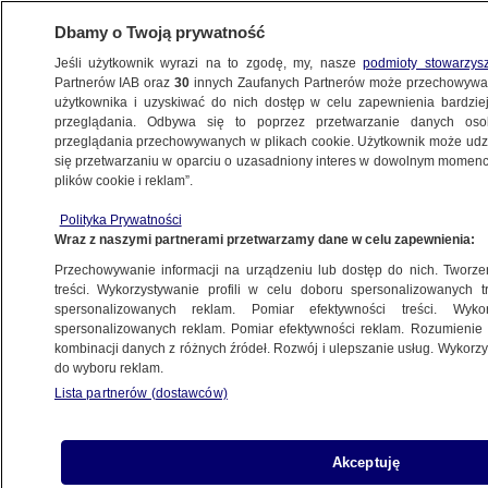
Dbamy o Twoją prywatność
Jeśli użytkownik wyrazi na to zgodę, my, nasze
podmioty stowarzys
Partnerów IAB oraz
30
innych Zaufanych Partnerów może przechowywa
użytkownika i uzyskiwać do nich dostęp w celu zapewnienia bardzi
przeglądania. Odbywa się to poprzez przetwarzanie danych os
przeglądania przechowywanych w plikach cookie. Użytkownik może udzie
ŚWIAT
się przetwarzaniu w oparciu o uzasadniony interes w dowolnym momencie
plików cookie i reklam”.
Konklawe, które ma "ocalić świat".
Polityka Prywatności
Kardynałowie podzieleni
Wraz z naszymi partnerami przetwarzamy dane w celu zapewnienia:
Przechowywanie informacji na urządzeniu lub dostęp do nich. Tworzeni
8.05.2025, 07:35
treści. Wykorzystywanie profili w celu doboru spersonalizowanych tr
spersonalizowanych reklam. Pomiar efektywności treści. Wyko
Posłuchaj artykułu
spersonalizowanych reklam. Pomiar efektywności reklam. Rozumienie o
Czyta lektor AI
kombinacji danych z różnych źródeł. Rozwój i ulepszanie usług. Wykor
do wyboru reklam.
Lista partnerów (dostawców)
Akceptuję