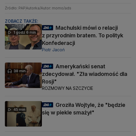
Źródło: PAP
Autorka/Autor: momo/ads
ZOBACZ TAKŻE:
Machulski mówi o relacji
1 godz 6 min
z przyrodnim bratem. To polityk
Konfederacji
Piotr Jacoń
Amerykański senat
38 min
zdecydował. "Zła wiadomość dla
Rosji"
ROZMOWY NA SZCZYCIE
Groziła Wojtyle, że "będzie
45 min
się w piekle smażył"