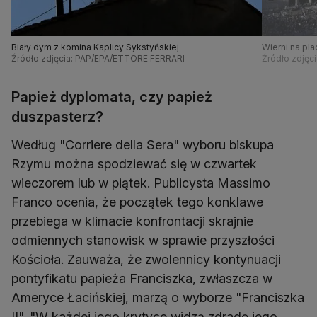
Biały dym z komina Kaplicy Sykstyńskiej
Wierni na pla
Źródło zdjęcia: PAP/EPA/ETTORE FERRARI
Źródło zdjęc
Papież dyplomata, czy papież
duszpasterz?
Według "Corriere della Sera" wyboru biskupa
Rzymu można spodziewać się w czwartek
wieczorem lub w piątek. Publicysta Massimo
Franco ocenia, że początek tego konklawe
przebiega w klimacie konfrontacji skrajnie
odmiennych stanowisk w sprawie przyszłości
Kościoła. Zauważa, że zwolennicy kontynuacji
pontyfikatu papieża Franciszka, zwłaszcza w
Ameryce Łacińskiej, marzą o wyborze "Franciszka
II". "W każdej jego krytyce widzą zdradę jego