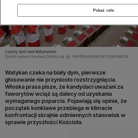
Pokaż cele
Czarny dym nad Watykanem
Źródło wideo: Reuters
Źródło zdj. gł.: PAP/EPA/ANSA/VATICAN MEDIA
Watykan czeka na biały dym, pierwsze
głosowanie nie przyniosło rozstrzygnięcia.
Włoska prasa pisze, że kandydaci uważani za
faworytów wciąż są dalecy od uzyskania
wymaganego poparcia. Pojawiają się opinie, że
początek konklawe przebiega w klimacie
konfrontacji skrajnie odmiennych stanowisk w
sprawie przyszłości Kościoła.