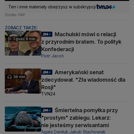
Ten i inne materiały obejrzysz w subskrypcji
Źródło: PAP
ZOBACZ TAKŻE:
Machulski mówi o relacji
1 godz 6 min
z przyrodnim bratem. To polityk
Konfederacji
Piotr Jacoń
Amerykański senat
38 min
zdecydował. "Zła wiadomość dla
Rosji"
TVN24
Śmiertelna pomyłka przy
"prostym" zabiegu. Lekarz:
nie jesteśmy serwisantami
Agata Daniluk,
Jakub Stachowiak