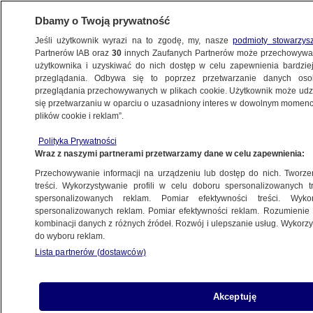
Dbamy o Twoją prywatność
Jeśli użytkownik wyrazi na to zgodę, my, nasze
podmioty stowarzys
Partnerów IAB oraz
30
innych Zaufanych Partnerów może przechowywa
BIZNES
użytkownika i uzyskiwać do nich dostęp w celu zapewnienia bardzi
przeglądania. Odbywa się to poprzez przetwarzanie danych os
przeglądania przechowywanych w plikach cookie. Użytkownik może udzie
Z KRAJU
się przetwarzaniu w oparciu o uzasadniony interes w dowolnym momencie
plików cookie i reklam”.
Gdzie jest najtańsze paliwo? Mapa cen
Polityka Prywatności
w Polsce zaskakuje
Wraz z naszymi partnerami przetwarzamy dane w celu zapewnienia:
Przechowywanie informacji na urządzeniu lub dostęp do nich. Tworzeni
Oprac.
Wiktor Knowski
treści. Wykorzystywanie profili w celu doboru spersonalizowanych tr
spersonalizowanych reklam. Pomiar efektywności treści. Wyko
10.06.2026, 16:12
spersonalizowanych reklam. Pomiar efektywności reklam. Rozumienie o
kombinacji danych z różnych źródeł. Rozwój i ulepszanie usług. Wykor
do wyboru reklam.
Posłuchaj artykułu
Czyta lektor AI
Lista partnerów (dostawców)
Akceptuję