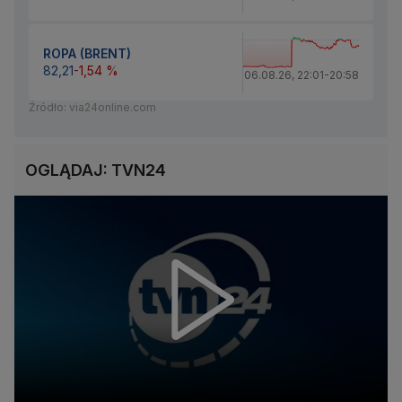
ROPA (BRENT)
82,21
-1,54 %
06.08.26
,
22:01
-
20:58
Źródło: via24online.com
OGLĄDAJ: TVN24