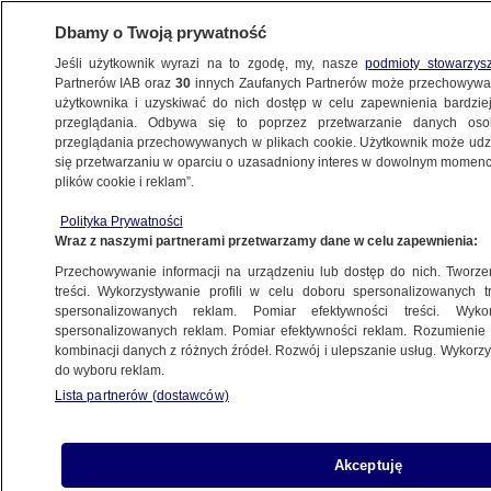
Dbamy o Twoją prywatność
Jeśli użytkownik wyrazi na to zgodę, my, nasze
podmioty stowarzys
Partnerów IAB oraz
30
innych Zaufanych Partnerów może przechowywa
użytkownika i uzyskiwać do nich dostęp w celu zapewnienia bardzi
przeglądania. Odbywa się to poprzez przetwarzanie danych os
przeglądania przechowywanych w plikach cookie. Użytkownik może udzie
ŚWIAT
się przetwarzaniu w oparciu o uzasadniony interes w dowolnym momencie
plików cookie i reklam”.
Kula ognia i gęsty dym nad stolicą.
Polityka Prywatności
"Odgłosy eksplozji były bardzo silne"
Wraz z naszymi partnerami przetwarzamy dane w celu zapewnienia:
Przechowywanie informacji na urządzeniu lub dostęp do nich. Tworzeni
25.08.2025, 06:17
treści. Wykorzystywanie profili w celu doboru spersonalizowanych tr
spersonalizowanych reklam. Pomiar efektywności treści. Wyko
Posłuchaj artykułu
spersonalizowanych reklam. Pomiar efektywności reklam. Rozumienie o
Czyta lektor AI
kombinacji danych z różnych źródeł. Rozwój i ulepszanie usług. Wykor
do wyboru reklam.
Izrael przeprowadził w niedzielę nalot na cele w
Lista partnerów (dostawców)
Sanie, stolicy Jemenu. Moment jednej z eksplozji
widać na nagraniu.
Akceptuję