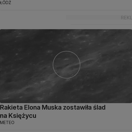
ŁÓDŹ
Rakieta Elona Muska zostawiła ślad
na Księżycu
METEO