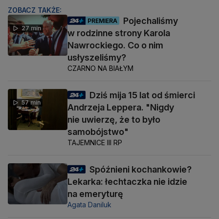
ZOBACZ TAKŻE:
Pojechaliśmy
PREMIERA
27 min
w rodzinne strony Karola
Nawrockiego. Co o nim
usłyszeliśmy?
CZARNO NA BIAŁYM
Dziś mija 15 lat od śmierci
57 min
Andrzeja Leppera. "Nigdy
nie uwierzę, że to było
samobójstwo"
TAJEMNICE III RP
Spóźnieni kochankowie?
Lekarka: łechtaczka nie idzie
na emeryturę
Agata Daniluk