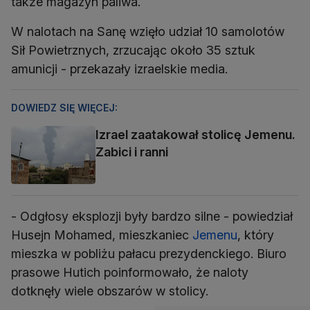
także magazyn paliwa.
W nalotach na Sanę wzięło udział 10 samolotów
Sił Powietrznych, zrzucając około 35 sztuk
amunicji - przekazały izraelskie media.
DOWIEDZ SIĘ WIĘCEJ:
Izrael zaatakował stolicę Jemenu.
Zabici i ranni
- Odgłosy eksplozji były bardzo silne - powiedział
Husejn Mohamed, mieszkaniec
Jemenu
, który
mieszka w pobliżu pałacu prezydenckiego. Biuro
prasowe Hutich poinformowało, że naloty
dotknęły wiele obszarów w stolicy.