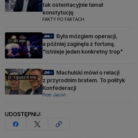
tak ostentacyjnie łamał
konstytucję
FAKTY PO FAKTACH
Była mózgiem operacji,
45 min
a później zaginęła z fortuną.
"Istnieje jeden konkretny trop"
Machulski mówi o relacji
1 godz 6 min
z przyrodnim bratem. To polityk
Konfederacji
Piotr Jacoń
UDOSTĘPNIJ: