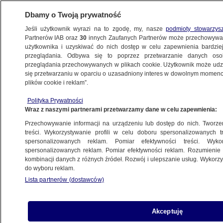
Dbamy o Twoją prywatność
Jeśli użytkownik wyrazi na to zgodę, my, nasze
podmioty stowarzys
Partnerów IAB oraz
30
innych Zaufanych Partnerów może przechowywa
użytkownika i uzyskiwać do nich dostęp w celu zapewnienia bardzi
przeglądania. Odbywa się to poprzez przetwarzanie danych os
przeglądania przechowywanych w plikach cookie. Użytkownik może udzie
ŚWIAT
się przetwarzaniu w oparciu o uzasadniony interes w dowolnym momencie
plików cookie i reklam”.
Rusza proces 16 hongkońskich działaczy
Polityka Prywatności
demokratycznych
Wraz z naszymi partnerami przetwarzamy dane w celu zapewnienia:
Przechowywanie informacji na urządzeniu lub dostęp do nich. Tworzeni
6.02.2023, 12:57
treści. Wykorzystywanie profili w celu doboru spersonalizowanych tr
spersonalizowanych reklam. Pomiar efektywności treści. Wyko
spersonalizowanych reklam. Pomiar efektywności reklam. Rozumienie o
Udostępnij
kombinacji danych z różnych źródeł. Rozwój i ulepszanie usług. Wykor
do wyboru reklam.
W Hongkongu ruszył proces 16 działaczy
Lista partnerów (dostawców)
demokratycznych, zatrzymanych w styczniu
2021 roku i oskarżonych o zmowę w celu
dokonania przewrotu. Oskarżenie zostało oparte
Akceptuję
na mocy przepisów bezpieczeństwa