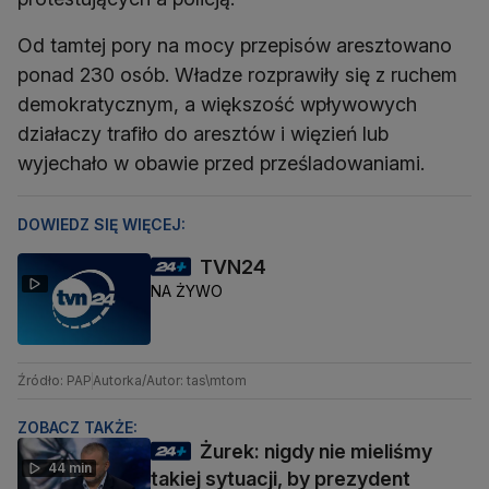
Od tamtej pory na mocy przepisów aresztowano
ponad 230 osób. Władze rozprawiły się z ruchem
demokratycznym, a większość wpływowych
działaczy trafiło do aresztów i więzień lub
wyjechało w obawie przed prześladowaniami.
DOWIEDZ SIĘ WIĘCEJ:
TVN24
NA ŻYWO
Źródło: PAP
Autorka/Autor: tas\mtom
ZOBACZ TAKŻE:
Żurek: nigdy nie mieliśmy
44 min
takiej sytuacji, by prezydent