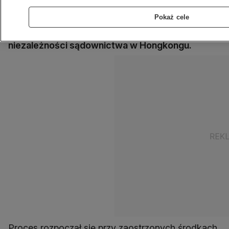
państwowego narzuconych miastu przez
Pokaż cele
władze w Pekinie. Zdaniem zachodnich
obserwatorów, proces będzie testem dla
niezależności sądownictwa w Hongkongu.
Proces rozpoczął się przy zaostrzonych środkach