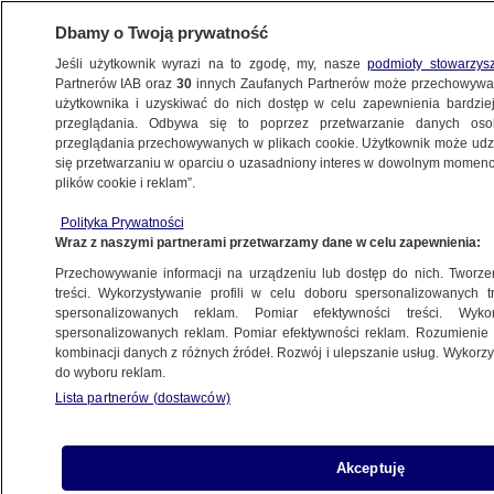
Dbamy o Twoją prywatność
Jeśli użytkownik wyrazi na to zgodę, my, nasze
podmioty stowarzys
Partnerów IAB oraz
30
innych Zaufanych Partnerów może przechowywa
użytkownika i uzyskiwać do nich dostęp w celu zapewnienia bardzi
przeglądania. Odbywa się to poprzez przetwarzanie danych os
przeglądania przechowywanych w plikach cookie. Użytkownik może udzie
PILNE
Ukraina wydała zgodę na kolejne ekshumacje
się przetwarzaniu w oparciu o uzasadniony interes w dowolnym momencie
plików cookie i reklam”.
Polityka Prywatności
ŚWIAT
Wraz z naszymi partnerami przetwarzamy dane w celu zapewnienia:
Gej w szatni amerykańskich
Przechowywanie informacji na urządzeniu lub dostęp do nich. Tworzeni
futbolistów. Tak, tych twardzieli
treści. Wykorzystywanie profili w celu doboru spersonalizowanych tr
spersonalizowanych reklam. Pomiar efektywności treści. Wyko
nad twardzielami
spersonalizowanych reklam. Pomiar efektywności reklam. Rozumienie o
30.06.2021, 17:03
kombinacji danych z różnych źródeł. Rozwój i ulepszanie usług. Wykor
do wyboru reklam.
Lista partnerów (dostawców)
Udostępnij
W
National Football League wśród
Akceptuję