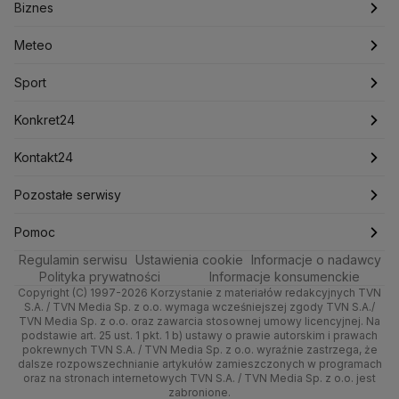
Biznes
Podcasty
Kryptowaluty
Fakty po Faktach
Krzysztof Bosak
Krzysztof Hetman
Warszawa
Biznes
Lasy Państwowe
Lech Wałęsa
Lewica
Meteo
Artykuły
Fakty o Świecie
Łódź
Najnowsze
Meteo
Lotnisko Chopina
Lotto
Maciej Wąsik
Marcin Przydacz
Marcin Kierwiński
Marian Banaś
Sport
Newslettery
Ludzie Faktów
Katowice
Notowania
Pogoda godzinowa
Sport
Mariusz Błaszczak
Mariusz Kamiński
Mark Zuckerberg
Mateusz Morawiecki
Zdrowie
Kraków
Pieniądze
Pogoda długoterminowa
Piłka Nożna
Konkret24
Michał Kamiński
Technologia
Poznań
Nieruchomości
Pogoda na jutro
Ministerstwo Aktywów Państwowych
Tenis
Najnowsze
Kontakt24
Ministerstwo Edukacji i Nauki
Kultura i styl
Trójmiasto
Rynki
Pogoda na weekend
Kolarstwo
Polska
Najnowsze
Pozostałe serwisy
Ministerstwo Infrastruktury
Ministerstwo Kultury
Ministerstwo Obrony Narodowej
Ciekawostki
Wrocław
Dla firm
Najnowsze
Skoki Narciarskie
Świat
Gorące Tematy
TVN
Pomoc
Ministerstwo Rolnictwa
Regulamin serwisu
Quizy
Ustawienia cookie
Informacje o nadawcy
Ministerstwo Rozwoju i Technologii
Kielce
Handel
Polska
Sporty zimowe
Polityka
Wyślij zgłoszenie
Dzień Dobry TVN
Centrum pomocy
Polityka prywatności
Informacje konsumenckie
Ministerstwo Sportu i Turystyki
Copyright (C) 1997-2026 Korzystanie z materiałów redakcyjnych TVN
Tematy
Kujawsko-pomorskie
Ze świata
Prognoza
Lekkoatletyka
Zdrowie
Uwaga TVN
Ministerstwo Cyfryzacji
Test zgodności
S.A. / TVN Media Sp. z o.o. wymaga wcześniejszej zgody TVN S.A./
TVN Media Sp. z o.o. oraz zawarcia stosownej umowy licencyjnej. Na
Ministerstwo Edukacji Narodowej
Lublin
podstawie art. 25 ust. 1 pkt. 1 b) ustawy o prawie autorskim i prawach
Tech
Świat
Siatkówka
Tech
HGTV
Oglądaj na TV
Ministerstwo Finansów
pokrewnych TVN S.A. / TVN Media Sp. z o.o. wyraźnie zastrzega, że
dalsze rozpowszechnianie artykułów zamieszczonych w programach
Ministerstwo Klimatu i Środowiska
Lubuskie
Moto
Nauka
F1
Nauka
TVN Turbo
Zrealizuj voucher
oraz na stronach internetowych TVN S.A. / TVN Media Sp. z o.o. jest
Ministerstwo Nauki i Szkolnictwa Wyższego
zabronione.