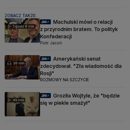
ZOBACZ TAKŻE:
Machulski mówi o relacji
1 godz 6 min
z przyrodnim bratem. To polityk
Konfederacji
Piotr Jacoń
Amerykański senat
38 min
zdecydował. "Zła wiadomość dla
Rosji"
ROZMOWY NA SZCZYCIE
Groziła Wojtyle, że "będzie
45 min
się w piekle smażył"