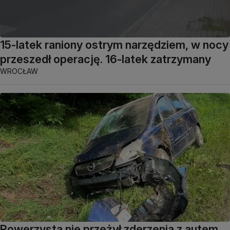
15-latek raniony ostrym narzędziem, w nocy
przeszedł operację. 16-latek zatrzymany
WROCŁAW
Rowerzysta nie przeżył zderzenia z autem