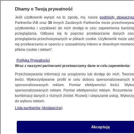
Dbamy o Twoją prywatność
Jeśli użytkownik wyrazi na to zgodę, my, nasze
podmioty stowarzys
Partnerów IAB oraz
30
innych Zaufanych Partnerów może przechowywa
użytkownika i uzyskiwać do nich dostęp w celu zapewnienia bardzi
przeglądania. Odbywa się to poprzez przetwarzanie danych os
przeglądania przechowywanych w plikach cookie. Użytkownik może udzie
ŚWIAT
się przetwarzaniu w oparciu o uzasadniony interes w dowolnym momencie
plików cookie i reklam”.
Francja. Minister Damien Abad oskarżany
Polityka Prywatności
o napaść seksualną i gwałt. Prokuratura
Wraz z naszymi partnerami przetwarzamy dane w celu zapewnienia:
wszczęła śledztwo
Przechowywanie informacji na urządzeniu lub dostęp do nich. Tworzeni
treści. Wykorzystywanie profili w celu doboru spersonalizowanych tr
30.06.2022, 07:41
spersonalizowanych reklam. Pomiar efektywności treści. Wyko
spersonalizowanych reklam. Pomiar efektywności reklam. Rozumienie o
kombinacji danych z różnych źródeł. Rozwój i ulepszanie usług. Wykor
Udostępnij
do wyboru reklam.
Lista partnerów (dostawców)
Akceptuję