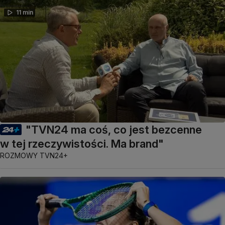
11 min
"TVN24 ma coś, co jest bezcenne
w tej rzeczywistości. Ma brand"
ROZMOWY TVN24+