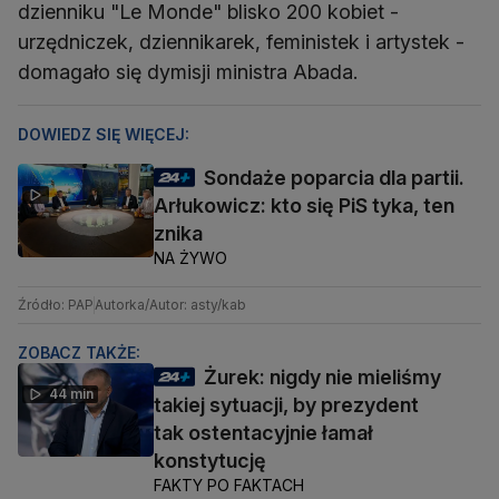
dzienniku "Le Monde" blisko 200 kobiet -
urzędniczek, dziennikarek, feministek i artystek -
domagało się dymisji ministra Abada.
DOWIEDZ SIĘ WIĘCEJ:
Sondaże poparcia dla partii.
Arłukowicz: kto się PiS tyka, ten
znika
NA ŻYWO
Źródło: PAP
Autorka/Autor: asty/kab
ZOBACZ TAKŻE:
Żurek: nigdy nie mieliśmy
44 min
takiej sytuacji, by prezydent
tak ostentacyjnie łamał
konstytucję
FAKTY PO FAKTACH