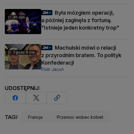
Była mózgiem operacji,
45 min
a później zaginęła z fortuną.
"Istnieje jeden konkretny trop"
Machulski mówi o relacji
1 godz 6 min
z przyrodnim bratem. To polityk
Konfederacji
Piotr Jacoń
UDOSTĘPNIJ:
TAGI:
Francja
Przemoc wobec kobiet