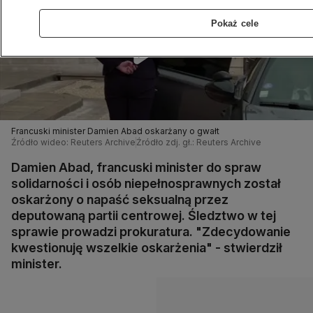
Pokaż cele
Francuski minister Damien Abad oskarżany o gwałt
Źródło wideo: Reuters Archive
Źródło zdj. gł.: Reuters Archive
Damien Abad, francuski minister do spraw
solidarności i osób niepełnosprawnych został
oskarżony o napaść seksualną przez
deputowaną partii centrowej. Śledztwo w tej
sprawie prowadzi prokuratura. "Zdecydowanie
kwestionuję wszelkie oskarżenia" - stwierdził
minister.