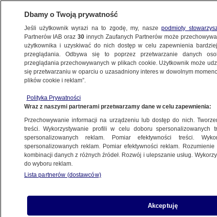
Dbamy o Twoją prywatność
Jeśli użytkownik wyrazi na to zgodę, my, nasze
podmioty stowarzys
Partnerów IAB oraz
30
innych Zaufanych Partnerów może przechowywa
użytkownika i uzyskiwać do nich dostęp w celu zapewnienia bardzi
przeglądania. Odbywa się to poprzez przetwarzanie danych os
przeglądania przechowywanych w plikach cookie. Użytkownik może udzie
ŚWIAT
się przetwarzaniu w oparciu o uzasadniony interes w dowolnym momencie
plików cookie i reklam”.
Chiny ćwiczą własną "Normandię".
Polityka Prywatności
Gigantyczne statki inwazyjne
Wraz z naszymi partnerami przetwarzamy dane w celu zapewnienia:
Przechowywanie informacji na urządzeniu lub dostęp do nich. Tworzeni
18.03.2025, 11:12
treści. Wykorzystywanie profili w celu doboru spersonalizowanych tr
spersonalizowanych reklam. Pomiar efektywności treści. Wyko
spersonalizowanych reklam. Pomiar efektywności reklam. Rozumienie o
Udostępnij
kombinacji danych z różnych źródeł. Rozwój i ulepszanie usług. Wykor
do wyboru reklam.
Chiny przeprowadziły pierwsze manewry z
Lista partnerów (dostawców)
udziałem specjalnych statków, które umożliwiają
dokonanie desantu na ogromną skalę.
Konstrukcje te porównać można do pływających
Akceptuję
portów i znacząco wpłyną na układ sił nie tylko