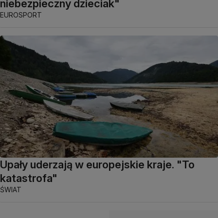
niebezpieczny dzieciak"
EUROSPORT
Upały uderzają w europejskie kraje. "To
katastrofa"
ŚWIAT