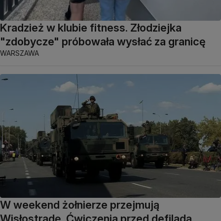
Kradzież w klubie fitness. Złodziejka
"zdobycze" próbowała wysłać za granicę
WARSZAWA
W weekend żołnierze przejmują
Wisłostradę. Ćwiczenia przed defiladą