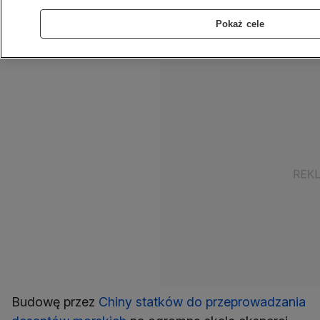
względem Tajwanu, który Pekin chce przejąć
Pokaż cele
choćby siłą, ale na całym Morzu
Południowochińskim.
Budowę przez
Chiny statków do przeprowadzania