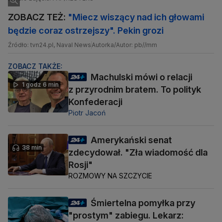
ZOBACZ TEŻ:
"Miecz wiszący nad ich głowami
będzie coraz ostrzejszy". Pekin grozi
Źródło: tvn24.pl, Naval News
Autorka/Autor: pb//mm
ZOBACZ TAKŻE:
Machulski mówi o relacji
1 godz 6 min
z przyrodnim bratem. To polityk
Konfederacji
Piotr Jacoń
Amerykański senat
38 min
zdecydował. "Zła wiadomość dla
Rosji"
ROZMOWY NA SZCZYCIE
Śmiertelna pomyłka przy
"prostym" zabiegu. Lekarz: