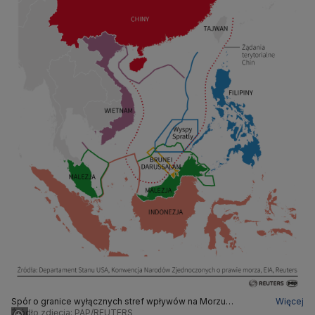
Spór o granice wyłącznych stref wpływów na Morzu
Więcej
Południowochińskim
Źródło zdjęcia: PAP/REUTERS