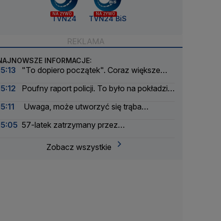
NA ŻYWO
NA ŻYWO
TVN24
TVN24 BiS
NAJNOWSZE INFORMACJE:
15:13
"To dopiero początek". Coraz większe
zagrożenie dla energetyki
15:12
Poufny raport policji. To było na pokładzie
samolotu w Lipsku
15:11
Uwaga, może utworzyć się trąba
powietrzna
15:05
57-latek zatrzymany przez
kontrterrorystów. Miał wykorzystywać seksualnie
małoletnią
Zobacz wszystkie