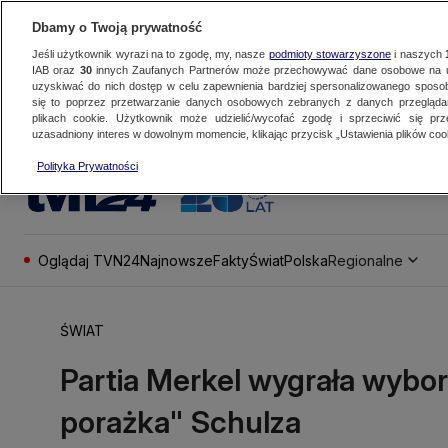
Dbamy o Twoją prywatność
Jeśli użytkownik wyrazi na to zgodę, my, nasze
podmioty stowarzyszone
i naszych
IAB oraz
30
innych Zaufanych Partnerów może przechowywać dane osobowe na ur
uzyskiwać do nich dostęp w celu zapewnienia bardziej spersonalizowanego sposo
się to poprzez przetwarzanie danych osobowych zebranych z danych przegląd
plikach cookie. Użytkownik może udzielić/wycofać zgodę i sprzeciwić się pr
uzasadniony interes w dowolnym momencie, klikając przycisk „Ustawienia plików cook
Polityka Prywatności
Oglądaj TVN24
Najnowsze
Fakty
Świat
Polska
Regionalne
ŚWIAT
Partia Merkel wygrała wybor
porażka" Schulza