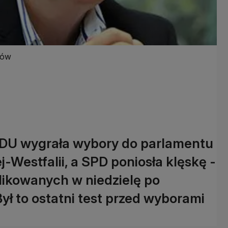
tów
 CDU wygrała wybory do parlamentu
-Westfalii, a SPD poniosła klęskę -
blikowanych w niedzielę po
ył to ostatni test przed wyborami