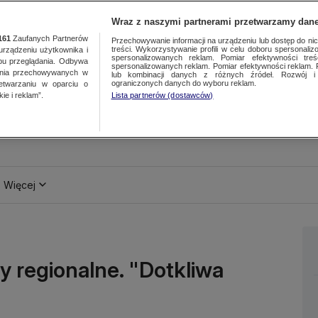
Wraz z naszymi partnerami przetwarzamy dane
161
Zaufanych Partnerów
Przechowywanie informacji na urządzeniu lub dostęp do nich.
treści. Wykorzystywanie profili w celu doboru spersonalizo
ządzeniu użytkownika i
spersonalizowanych reklam. Pomiar efektywności treś
bu przeglądania. Odbywa
spersonalizowanych reklam. Pomiar efektywności reklam. 
ania przechowywanych w
lub kombinacji danych z różnych źródeł. Rozwój i 
ograniczonych danych do wyboru reklam.
zetwarzaniu w oparciu o
ie i reklam”.
Lista partnerów (dostawców)
Więcej
y regionalne. "Dotkliwa