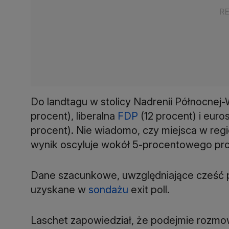
Do landtagu w stolicy Nadrenii Północnej-W
procent), liberalna
FDP
(12 procent) i eur
procent). Nie wiadomo, czy miejsca w reg
wynik oscyluje wokół 5-procentowego pr
Dane szacunkowe, uwzględniające cześć p
uzyskane w
sondażu
exit poll.
Laschet zapowiedział, że podejmie rozmo