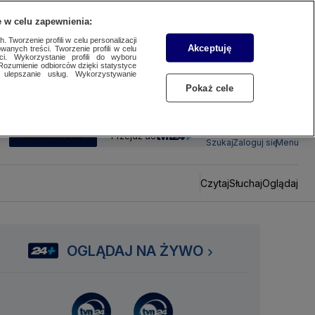
 w celu zapewnienia:
 Tworzenie profili w celu personalizacji
Akceptuję
wanych treści. Tworzenie profili w celu
ci. Wykorzystanie profili do wyboru
Rozumienie odbiorców dzięki statystyce
ulepszanie usług. Wykorzystywanie
Pokaż cele
SUBSKRYBUJ
Przejdź do
Szukaj
Zaloguj się
Menu
Czytaj
Słuchaj
Oglądaj
OGLĄDAJ NA ŻYWO