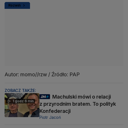
Rozwiń
Autor: momo//rzw / Źródło: PAP
ZOBACZ TAKŻE:
Machulski mówi o relacji
1 godz 6 min
z przyrodnim bratem. To polityk
Konfederacji
Piotr Jacoń