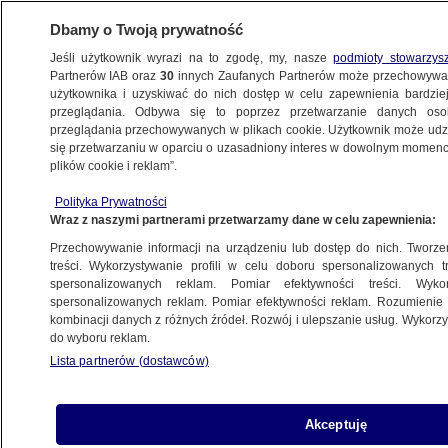
Dbamy o Twoją prywatność
Jeśli użytkownik wyrazi na to zgodę, my, nasze
podmioty stowarzys
Partnerów IAB oraz
30
innych Zaufanych Partnerów może przechowywa
użytkownika i uzyskiwać do nich dostęp w celu zapewnienia bardzi
przeglądania. Odbywa się to poprzez przetwarzanie danych os
przeglądania przechowywanych w plikach cookie. Użytkownik może udzie
ŚWIAT
się przetwarzaniu w oparciu o uzasadniony interes w dowolnym momencie
plików cookie i reklam”.
Burmistrz Jersey City: przyjmę
Polityka Prywatności
zaproszenie do zwiedzenia Auschwitz
Wraz z naszymi partnerami przetwarzamy dane w celu zapewnienia:
Przechowywanie informacji na urządzeniu lub dostęp do nich. Tworzeni
12.05.2018, 14:26
treści. Wykorzystywanie profili w celu doboru spersonalizowanych tr
spersonalizowanych reklam. Pomiar efektywności treści. Wyko
spersonalizowanych reklam. Pomiar efektywności reklam. Rozumienie o
Udostępnij
kombinacji danych z różnych źródeł. Rozwój i ulepszanie usług. Wykor
do wyboru reklam.
Lista partnerów (dostawców)
Akceptuję