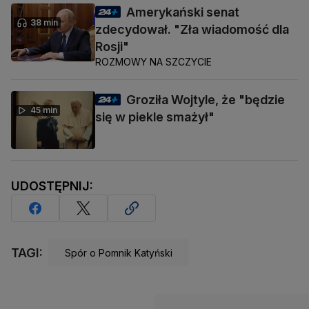
Amerykański senat
38 min
zdecydował. "Zła wiadomość dla
Rosji"
ROZMOWY NA SZCZYCIE
Groziła Wojtyle, że "będzie
45 min
się w piekle smażył"
UDOSTĘPNIJ:
TAGI:
Spór o Pomnik Katyński