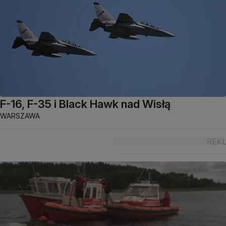
F-16, F-35 i Black Hawk nad Wisłą
WARSZAWA